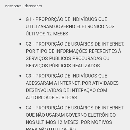
Fundamental
8
Indicadores Relacionados
Médio
26
2
G1 - PROPORÇÃO DE INDIVÍDUOS QUE
UTILIZARAM GOVERNO ELETRÔNICO NOS
Superior
51
4
ÚLTIMOS 12 MESES
Faixa
De 10 a 15
G2 - PROPORÇÃO DE USUÁRIOS DE INTERNET,
7
etária
anos
POR TIPO DE INFORMAÇÕES REFERENTES À
SERVIÇOS PÚBLICOS PROCURADAS OU
De 16 a 24
SERVIÇOS PÚBLICOS REALIZADOS
27
2
anos
G3 - PROPORÇÃO DE INDIVÍDUOS QUE
ACESSARAM A INTERNET, POR ATIVIDADES
De 25 a 34
31
2
DESENVOLVIDAS DE INTERAÇÃO COM
anos
AUTORIDADE PÚBLICAS
De 35 a 44
G4 - PROPORÇÃO DE USUÁRIOS DE INTERNET
32
2
anos
QUE NÃO USARAM GOVERNO ELETRÔNICO
NOS ÚLTIMOS 12 MESES, POR MOTIVOS
De 45 a 59
PARA NÃO UTILIZAÇÃO