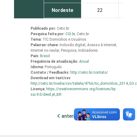
Nordeste
22
1
Sul
25
2
Publicado por:
Cetic.br
Pesquisa feita por:
CGI.br
,
Cetic.br
Tema:
TIC Domicílios e Usuários
Norte
23
1
Palavras-chave:
Inclusão digital, Acesso à Internet,
Internet no ceular, Pesquisa, Indicadores
Centro-
País:
Brasil
24
2
Frequência de atualização:
Anual
Oeste
Idioma:
Português
Contato / Feedbacks:
http://cetic.br/contato/
Sexo
Masculino
26
2
Download em
text/csv
:
http://cetic.br/media/csv/tabela/4766/tic_domicilios_2014_G3.
Licença:
https://creativecommons.org/licenses/by-
Feminino
25
2
sa/4.0/deed.pt_BR
Grau de
Analfabeto /
instrução
Educação
6
1
anterior
próxima
infantil