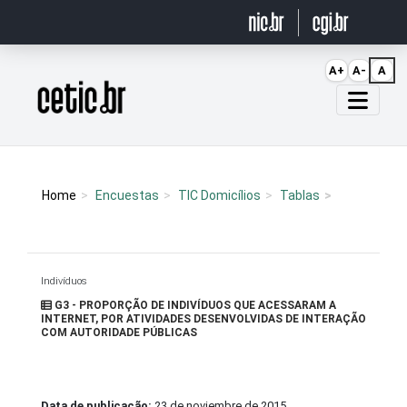
Ir para o conteúdo
A+
A-
A
Página inicial
Home
Encuestas
TIC Domicílios
Tablas
Indivíduos
G3 - PROPORÇÃO DE INDIVÍDUOS QUE ACESSARAM A
INTERNET, POR ATIVIDADES DESENVOLVIDAS DE INTERAÇÃO
COM AUTORIDADE PÚBLICAS
Data de publicação:
23 de noviembre de 2015