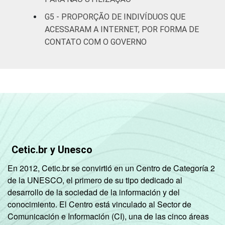
31
2
anos
G5 - PROPORÇÃO DE INDIVÍDUOS QUE
ACESSARAM A INTERNET, POR FORMA DE
60 anos ou
19
3
CONTATO COM O GOVERNO
mais
Renda
Até 1 SM
11
familiar
Mais de 1
18
1
SM até 2 SM
Mais de 2
23
1
SM até 3 SM
Cetic.br y Unesco
En 2012, Cetic.br se convirtió en un Centro de Categoría 2
Mais de 3
30
2
de la UNESCO, el primero de su tipo dedicado al
SM até 5 SM
desarrollo de la sociedad de la información y del
conocimiento. El Centro está vinculado al Sector de
Mais de 5
Comunicación e Información (CI), una de las cinco áreas
SM até 10
39
4