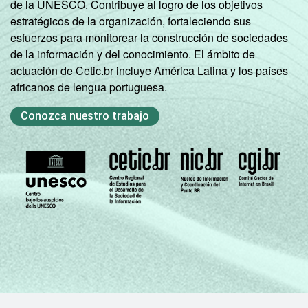
de la UNESCO. Contribuye al logro de los objetivos
SM
estratégicos de la organización, fortaleciendo sus
esfuerzos para monitorear la construcción de sociedades
Mais de 10
53
5
de la información y del conocimiento. El ámbito de
SM
actuación de Cetic.br incluye América Latina y los países
africanos de lengua portuguesa.
Classe
A
41
5
social
Conozca nuestro trabajo
B
34
3
C
21
1
DE
10
Condição
PEA
31
2
de
atividade
Não PEA
14
1
1
Base: 94.236.661 pessoas que usaram a