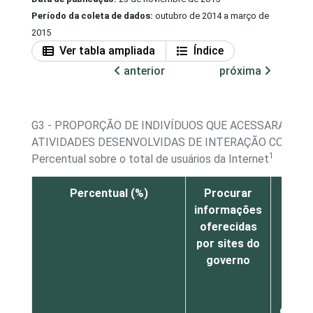
Período da coleta de dados:
outubro de 2014 a março de
2015
Ver tabla ampliada
Índice
anterior
próxima
G3 - PROPORÇÃO DE INDIVÍDUOS QUE ACESSARAM A 
ATIVIDADES DESENVOLVIDAS DE INTERAÇÃO COM AU
1
Percentual sobre o total de usuários da Internet
Percentual (%)
Procurar
Real
informações
al
oferecidas
ser
por sites do
púb
governo
como
exem
emi
docum