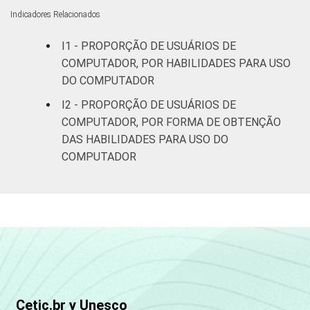
Indicadores Relacionados
De 25 a 34
81
42
anos
I1 - PROPORÇÃO DE USUÁRIOS DE
COMPUTADOR, POR HABILIDADES PARA USO
De 35 a 44
80
43
DO COMPUTADOR
anos
I2 - PROPORÇÃO DE USUÁRIOS DE
De 45 a 59
COMPUTADOR, POR FORMA DE OBTENÇÃO
77
50
anos
DAS HABILIDADES PARA USO DO
COMPUTADOR
60 anos ou
61
60
mais
Renda
Até 1 SM
70
34
familiar
Mais de 1
75
38
SM até 2 SM
Cetic.br y Unesco
Mais de 2