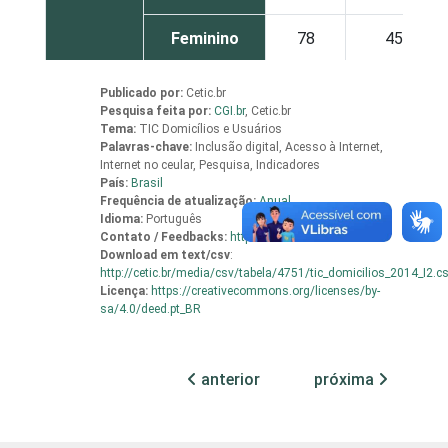
Feminino
78
45
Grau de
Analfabeto /
Publicado por:
Cetic.br
instrução
Educação
59
29
Pesquisa feita por:
CGI.br
,
Cetic.br
Tema:
TIC Domicílios e Usuários
infantil
Palavras-chave:
Inclusão digital, Acesso à Internet,
Internet no ceular, Pesquisa, Indicadores
Fundamental
78
47
País:
Brasil
Frequência de atualização:
Anual
Idioma:
Português
Médio
78
41
Contato / Feedbacks:
http://cetic.br/contato/
Download em
text/csv
:
http://cetic.br/media/csv/tabela/4751/tic_domicilios_2014_I2.c
Superior
80
44
Licença:
https://creativecommons.org/licenses/by-
sa/4.0/deed.pt_BR
Faixa
De 10 a 15
77
47
etária
anos
anterior
próxima
De 16 a 24
79
37
anos