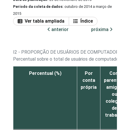
Período da coleta de dados:
outubro de 2014 a março de
2015
Ver tabla ampliada
Índice
anterior
próxima
I2 - PROPORÇÃO DE USUÁRIOS DE COMPUTADOR, PO
1
Percentual sobre o total de usuários de computador
Percentual (%)
Por
Com
conta
parentes,
própria
amigos
ou
colegas
de
trabalho