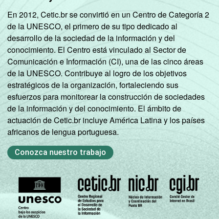
78
43
SM até 3 SM
En 2012, Cetic.br se convirtió en un Centro de Categoría 2
de la UNESCO, el primero de su tipo dedicado al
Mais de 3
desarrollo de la sociedad de la información y del
81
49
SM até 5 SM
conocimiento. El Centro está vinculado al Sector de
Comunicación e Información (CI), una de las cinco áreas
Mais de 5
de la UNESCO. Contribuye al logro de los objetivos
SM até 10
79
50
estratégicos de la organización, fortaleciendo sus
SM
esfuerzos para monitorear la construcción de sociedades
de la información y del conocimiento. El ámbito de
Mais de 10
actuación de Cetic.br incluye América Latina y los países
84
45
SM
africanos de lengua portuguesa.
Conozca nuestro trabajo
Classe
A
68
56
social
B
80
46
C
79
41