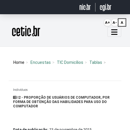
Ir para o conteúdo
A+
A-
A
Página inicial
Home
Encuestas
TIC Domicílios
Tablas
Indivíduos
I2 - PROPORÇÃO DE USUÁRIOS DE COMPUTADOR, POR
FORMA DE OBTENÇÃO DAS HABILIDADES PARA USO DO
COMPUTADOR
Data de publicação:
23 de noviembre de 2015