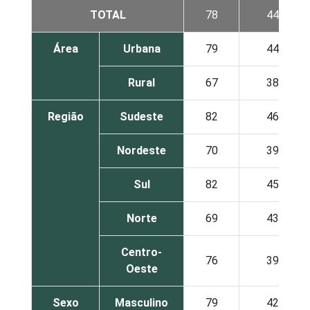
TOTAL
78
44
Área
Urbana
79
44
Rural
67
38
Região
Sudeste
82
46
Nordeste
70
39
Sul
82
45
Norte
69
43
Centro-
76
39
Oeste
Sexo
Masculino
79
42