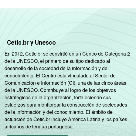
Condição
PEA
85
15
1
de
atividade
Não PEA
75
23
1
1
Base: 81.500.634 pessoas que utilizaram
Cetic.br y Unesco
Internet no telefone celular há menos de
três meses em relação ao momento da
En 2012, Cetic.br se convirtió en un Centro de Categoría 2
entrevista. Respostas estimuladas. Dados
de la UNESCO, el primero de su tipo dedicado al
coletados entre outubro de 2014 e março de
desarrollo de la sociedad de la información y del
2015.
conocimiento. El Centro está vinculado al Sector de
Comunicación e Información (CI), una de las cinco áreas
de la UNESCO. Contribuye al logro de los objetivos
estratégicos de la organización, fortaleciendo sus
esfuerzos para monitorear la construcción de sociedades
de la información y del conocimiento. El ámbito de
actuación de Cetic.br incluye América Latina y los países
africanos de lengua portuguesa.