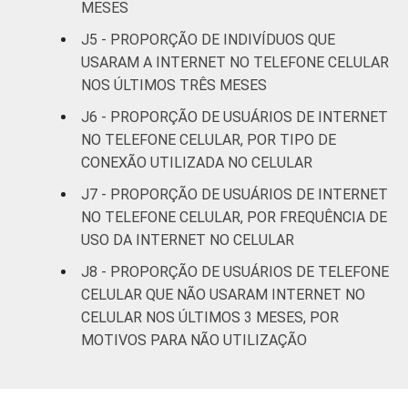
MESES
Mais de 3
82
18
1
J5 - PROPORÇÃO DE INDIVÍDUOS QUE
SM até 5 SM
USARAM A INTERNET NO TELEFONE CELULAR
NOS ÚLTIMOS TRÊS MESES
Mais de 5
SM até 10
87
13
1
J6 - PROPORÇÃO DE USUÁRIOS DE INTERNET
SM
NO TELEFONE CELULAR, POR TIPO DE
CONEXÃO UTILIZADA NO CELULAR
Mais de 10
91
9
0
J7 - PROPORÇÃO DE USUÁRIOS DE INTERNET
SM
NO TELEFONE CELULAR, POR FREQUÊNCIA DE
USO DA INTERNET NO CELULAR
Classe
A
90
10
0
social
J8 - PROPORÇÃO DE USUÁRIOS DE TELEFONE
B
85
15
1
CELULAR QUE NÃO USARAM INTERNET NO
CELULAR NOS ÚLTIMOS 3 MESES, POR
C
79
20
1
MOTIVOS PARA NÃO UTILIZAÇÃO
DE
78
19
3