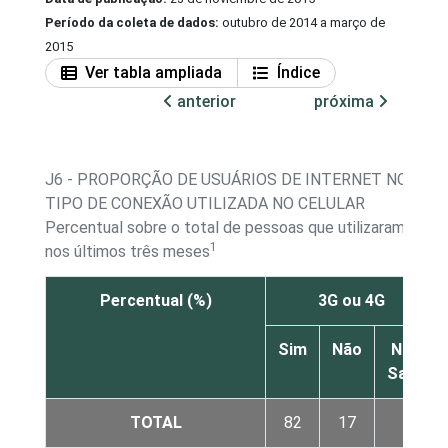
Período da coleta de dados:
outubro de 2014 a março de
2015
Ver tabla ampliada
Índice
anterior
próxima
J6 - PROPORÇÃO DE USUÁRIOS DE INTERNET NO TEL
TIPO DE CONEXÃO UTILIZADA NO CELULAR
Percentual sobre o total de pessoas que utilizaram Inter
1
nos últimos três meses
Percentual (%)
3G ou 4G
Sim
Não
Não
Sabe
TOTAL
82
17
1