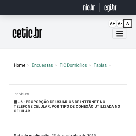
Ir para o conteúdo
A+
A-
A
Página inicial
Home
Encuestas
TIC Domicílios
Tablas
Indivíduos
J6 - PROPORÇÃO DE USUÁRIOS DE INTERNET NO
TELEFONE CELULAR, POR TIPO DE CONEXÃO UTILIZADA NO
CELULAR
Data de publicação:
23 de noviembre de 2015