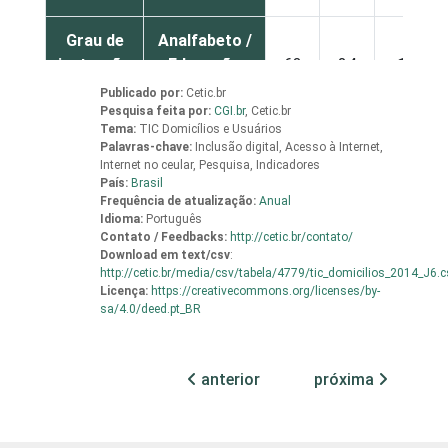
Grau de
Analfabeto /
instrução
Educação
63
24
13
infantil
Publicado por:
Cetic.br
Pesquisa feita por:
CGI.br
,
Cetic.br
Tema:
TIC Domicílios e Usuários
Fundamental
75
24
2
Palavras-chave:
Inclusão digital, Acesso à Internet,
Internet no ceular, Pesquisa, Indicadores
País:
Brasil
Médio
83
16
1
Frequência de atualização:
Anual
Idioma:
Português
Superior
88
12
0
Contato / Feedbacks:
http://cetic.br/contato/
Download em
text/csv
:
http://cetic.br/media/csv/tabela/4779/tic_domicilios_2014_J6.c
Faixa
De 10 a 15
Licença:
https://creativecommons.org/licenses/by-
73
26
2
etária
anos
sa/4.0/deed.pt_BR
De 16 a 24
85
14
0
anterior
próxima
anos
De 25 a 34
84
15
0