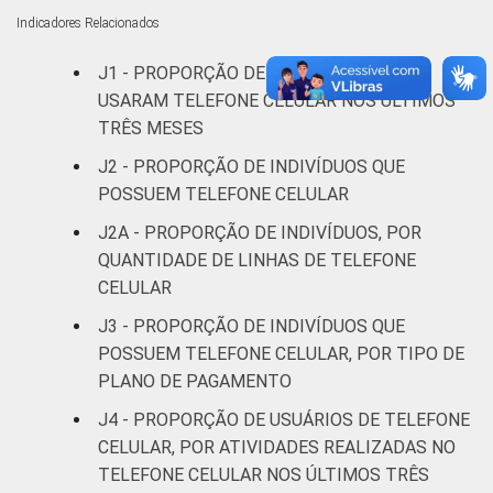
anos
Indicadores Relacionados
De 35 a 44
J1 - PROPORÇÃO DE INDIVÍDUOS QUE
81
18
1
anos
USARAM TELEFONE CELULAR NOS ÚLTIMOS
TRÊS MESES
De 45 a 59
81
18
1
J2 - PROPORÇÃO DE INDIVÍDUOS QUE
anos
POSSUEM TELEFONE CELULAR
60 anos ou
J2A - PROPORÇÃO DE INDIVÍDUOS, POR
77
22
1
mais
QUANTIDADE DE LINHAS DE TELEFONE
CELULAR
Renda
Até 1 SM
79
21
1
J3 - PROPORÇÃO DE INDIVÍDUOS QUE
familiar
POSSUEM TELEFONE CELULAR, POR TIPO DE
Mais de 1
80
19
1
PLANO DE PAGAMENTO
SM até 2 SM
J4 - PROPORÇÃO DE USUÁRIOS DE TELEFONE
Mais de 2
CELULAR, POR ATIVIDADES REALIZADAS NO
80
19
1
SM até 3 SM
TELEFONE CELULAR NOS ÚLTIMOS TRÊS