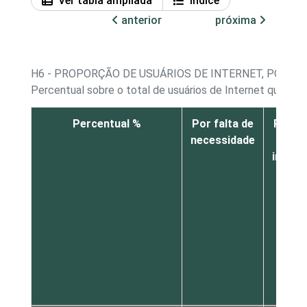
Ver tabla ampliada
Índice
anterior
próxima
H6 - PROPORÇÃO DE USUÁRIOS DE INTERNET, POR M
Percentual sobre o total de usuários de Internet que nã
Percentual %
Por falta de
Por fa
necessidade
de
intere