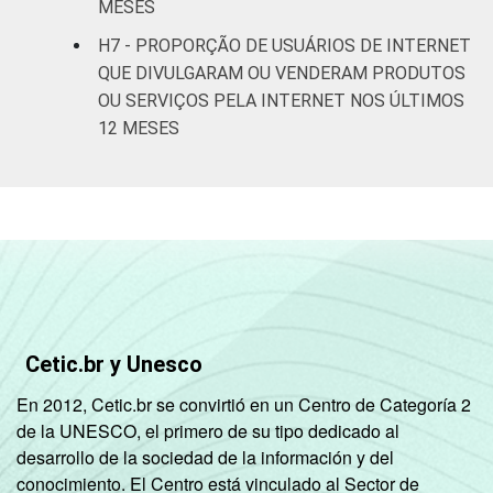
MESES
De 25 a 34
H7 - PROPORÇÃO DE USUÁRIOS DE INTERNET
44
52
anos
QUE DIVULGARAM OU VENDERAM PRODUTOS
OU SERVIÇOS PELA INTERNET NOS ÚLTIMOS
De 35 a 44
50
58
12 MESES
anos
De 45 a 59
45
54
anos
De 60 anos
38
53
ou mais
Renda
Até 1 SM
41
50
Cetic.br y Unesco
Familiar
En 2012, Cetic.br se convirtió en un Centro de Categoría 2
Mais de 1
40
50
de la UNESCO, el primero de su tipo dedicado al
SM até 2 SM
desarrollo de la sociedad de la información y del
conocimiento. El Centro está vinculado al Sector de
Mais de 2