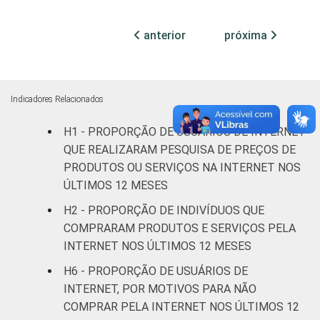
Feminino
43
52
anterior
próxima
Grau de
Analfabeto /
instrução
Educação
41
52
infantil
Indicadores Relacionados
H1 - PROPORÇÃO DE USUÁRIOS DE INTERNET
Fundamental
39
51
QUE REALIZARAM PESQUISA DE PREÇOS DE
Médio
43
53
PRODUTOS OU SERVIÇOS NA INTERNET NOS
ÚLTIMOS 12 MESES
Superior
43
49
H2 - PROPORÇÃO DE INDIVÍDUOS QUE
COMPRARAM PRODUTOS E SERVIÇOS PELA
Faixa
De 10 a 15
30
43
INTERNET NOS ÚLTIMOS 12 MESES
etária
anos
H6 - PROPORÇÃO DE USUÁRIOS DE
INTERNET, POR MOTIVOS PARA NÃO
De 16 a 24
42
53
anos
COMPRAR PELA INTERNET NOS ÚLTIMOS 12