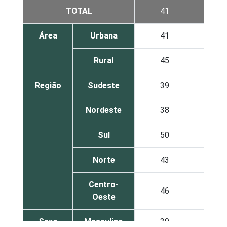
TOTAL
41
52
Área
Urbana
41
52
Rural
45
52
Região
Sudeste
39
48
Nordeste
38
48
Sul
50
57
Norte
43
62
Centro-
46
58
Oeste
Sexo
Masculino
39
51