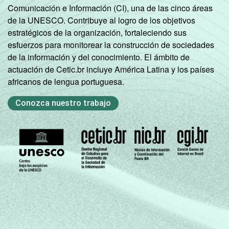
41
54
Comunicación e Información (CI), una de las cinco áreas
SM até 3 SM
de la UNESCO. Contribuye al logro de los objetivos
estratégicos de la organización, fortaleciendo sus
Mais de 3
47
55
esfuerzos para monitorear la construcción de sociedades
SM até 5 SM
de la información y del conocimiento. El ámbito de
actuación de Cetic.br incluye América Latina y los países
Mais de 5
africanos de lengua portuguesa.
SM até 10
35
50
SM
Conozca nuestro trabajo
Mais de 10
62
62
SM
Classe
Classe A
63
60
social
2008
Classe B
43
48
Classe C
40
53