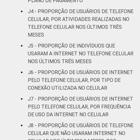
PLANO DE PAGAMENTO
J4 - PROPORÇÃO DE USUÁRIOS DE TELEFONE
De 60 anos
68
32
0
CELULAR, POR ATIVIDADES REALIZADAS NO
ou mais
TELEFONE CELULAR NOS ÚLTIMOS TRÊS
MESES
Renda
Até 1 SM
78
22
0
Familiar
J5 - PROPORÇÃO DE INDIVÍDUOS QUE
Mais de 1
USARAM A INTERNET NO TELEFONE CELULAR
85
14
0
SM até 2 SM
NOS ÚLTIMOS TRÊS MESES
J6 - PROPORÇÃO DE USUÁRIOS DE INTERNET
Mais de 2
91
9
0
PELO TELEFONE CELULAR, POR TIPO DE
SM até 3 SM
CONEXÃO UTILIZADA NO CELULAR
Mais de 3
J7 - PROPORÇÃO DE USUÁRIOS DE INTERNET
94
6
0
SM até 5 SM
PELO TELEFONE CELULAR, POR FREQUÊNCIA
DE USO DA INTERNET NO CELULAR
Mais de 5
J8 - PROPORÇÃO DE USUÁRIOS DE TELEFONE
SM até 10
96
4
0
CELULAR QUE NÃO USARAM INTERNET NO
SM