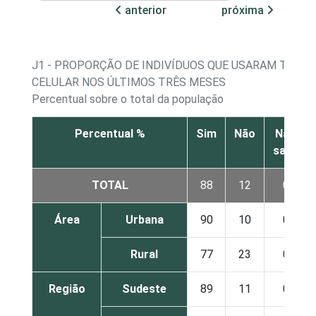
anterior
próxima
J1 - PROPORÇÃO DE INDIVÍDUOS QUE USARAM TELEF
CELULAR NOS ÚLTIMOS TRÊS MESES
Percentual sobre o total da população
Percentual %
Sim
Não
Não
sabe
TOTAL
88
12
0
Área
Urbana
90
10
0
Rural
77
23
0
Região
Sudeste
89
11
0