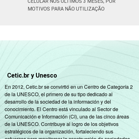
CELULAR NOS ÚLTIMOS 3 MESES, POR
MOTIVOS PARA NÃO UTILIZAÇÃO
Mais de 10
96
4
0
SM
Classe
Classe A
97
3
0
social
2008
Classe B
95
5
0
Classe C
90
10
0
Cetic.br y Unesco
Classe D/ E
73
27
0
En 2012, Cetic.br se convirtió en un Centro de Categoría 2
Classe
Classe A
96
4
0
de la UNESCO, el primero de su tipo dedicado al
social
desarrollo de la sociedad de la información y del
2015
conocimiento. El Centro está vinculado al Sector de
Classe B
96
4
0
Comunicación e Información (CI), una de las cinco áreas
de la UNESCO. Contribuye al logro de los objetivos
Classe C
92
8
0
estratégicos de la organización, fortaleciendo sus
esfuerzos para monitorear la construcción de sociedades
Classe D/ E
76
24
0