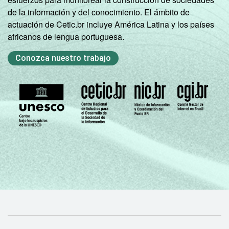
de la información y del conocimiento. El ámbito de
actuación de Cetic.br incluye América Latina y los países
Condição
PEA
92
8
0
africanos de lengua portuguesa.
de
atividade
Não PEA
80
20
0
Conozca nuestro trabajo
Base: 174.952.644 pessoas. Dados
coletados entre Novembro de 2015 e Junho
de 2016.