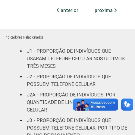
Médio
96
4
0
anterior
próxima
Superior
98
2
0
Faixa
De 10 a 15
Indicadores Relacionados
84
16
0
etária
anos
J1 - PROPORÇÃO DE INDIVÍDUOS QUE
USARAM TELEFONE CELULAR NOS ÚLTIMOS
De 16 a 24
97
3
0
TRÊS MESES
anos
J2 - PROPORÇÃO DE INDIVÍDUOS QUE
De 25 a 34
POSSUEM TELEFONE CELULAR
94
6
0
anos
J2A - PROPORÇÃO DE INDIVÍDUOS, POR
QUANTIDADE DE LINHAS DE TELEFONE
De 35 a 44
92
8
0
CELULAR
anos
J3 - PROPORÇÃO DE INDIVÍDUOS QUE
De 45 a 59
POSSUEM TELEFONE CELULAR, POR TIPO DE
88
12
0
anos