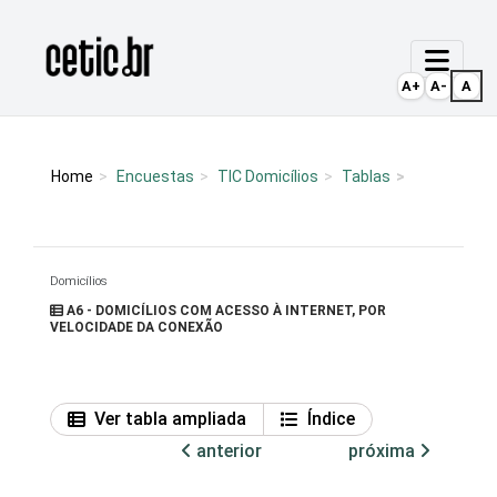
Ir para o conteúdo
Página inicial
A+
A-
A
Home
Encuestas
TIC Domicílios
Tablas
Domicílios
A6 - DOMICÍLIOS COM ACESSO À INTERNET, POR
VELOCIDADE DA CONEXÃO
Ver tabla ampliada
Índice
anterior
próxima