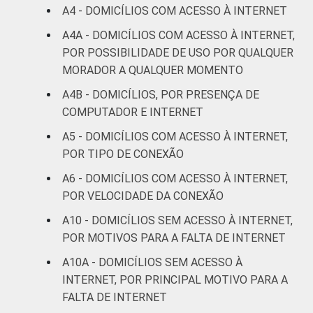
respondeu
A4 - DOMICÍLIOS COM ACESSO À INTERNET
A4A - DOMICÍLIOS COM ACESSO À INTERNET,
Classe
A
3
0
4
POR POSSIBILIDADE DE USO POR QUALQUER
social
MORADOR A QUALQUER MOMENTO
B
1
1
7
A4B - DOMICÍLIOS, POR PRESENÇA DE
C
2
1
8
COMPUTADOR E INTERNET
A5 - DOMICÍLIOS COM ACESSO À INTERNET,
DE
1
1
5
POR TIPO DE CONEXÃO
Fonte: CGI.br/NIC.br, Centro Regional de
A6 - DOMICÍLIOS COM ACESSO À INTERNET,
Estudos para o Desenvolvimento da
POR VELOCIDADE DA CONEXÃO
Sociedade da Informação (Cetic.br),
A10 - DOMICÍLIOS SEM ACESSO À INTERNET,
Pesquisa sobre o Uso das Tecnologias de
POR MOTIVOS PARA A FALTA DE INTERNET
Informação e Comunicação nos domicílios
brasileiros - TIC Domicílios 2016.
A10A - DOMICÍLIOS SEM ACESSO À
INTERNET, POR PRINCIPAL MOTIVO PARA A
FALTA DE INTERNET