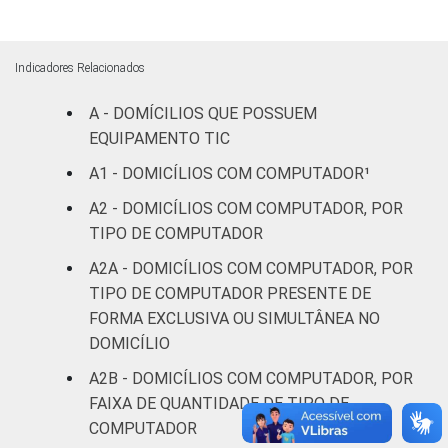
Mais de 3
SM até 5
1
1
8
Indicadores Relacionados
SM
A - DOMÍCILIOS QUE POSSUEM
EQUIPAMENTO TIC
Mais de 5
SM até 10
1
1
5
A1 - DOMICÍLIOS COM COMPUTADOR¹
SM
A2 - DOMICÍLIOS COM COMPUTADOR, POR
TIPO DE COMPUTADOR
Mais de 10
3
0
3
SM
A2A - DOMICÍLIOS COM COMPUTADOR, POR
TIPO DE COMPUTADOR PRESENTE DE
Não tem
FORMA EXCLUSIVA OU SIMULTÂNEA NO
1
1
4
renda
DOMICÍLIO
A2B - DOMICÍLIOS COM COMPUTADOR, POR
Não sabe
2
0
6
FAIXA DE QUANTIDADE DE TIPO DE
COMPUTADOR
Não
1
0
6