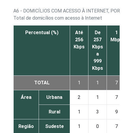
A6 - DOMICÍLIOS COM ACESSO À INTERNET, POR VEL
Total de domicílios com acesso à Internet
Percentual (%)
Até
De
1
256
257
Mbps
Kbps
Kbps
a
999
Kbps
TOTAL
1
1
7
Área
Urbana
2
1
7
Rural
1
3
9
Região
Sudeste
1
0
7