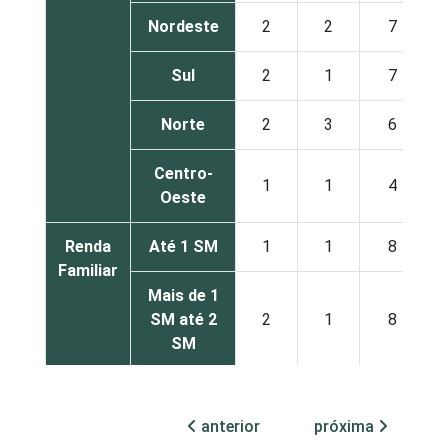
Nordeste
2
2
7
Sul
2
1
7
Norte
2
3
6
Centro-
1
1
4
Oeste
Renda
Até 1 SM
1
1
8
Familiar
Mais de 1
SM até 2
2
1
8
SM
Mais de 2
SM até 3
2
1
7
anterior
próxima
SM