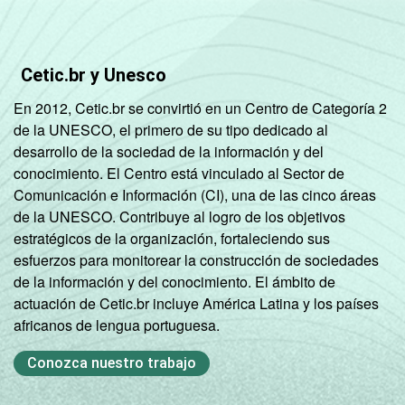
De 60 anos
66
25
9
ou mais
RENDA
Até 1 SM
64
30
5
Cetic.br y Unesco
FAMILIAR
En 2012, Cetic.br se convirtió en un Centro de Categoría 2
Mais de 1
74
22
3
de la UNESCO, el primero de su tipo dedicado al
SM até 2 SM
desarrollo de la sociedad de la información y del
conocimiento. El Centro está vinculado al Sector de
Mais de 2
79
19
2
Comunicación e Información (CI), una de las cinco áreas
SM até 3 SM
de la UNESCO. Contribuye al logro de los objetivos
estratégicos de la organización, fortaleciendo sus
Mais de 3
83
14
2
esfuerzos para monitorear la construcción de sociedades
SM até 5 SM
de la información y del conocimiento. El ámbito de
actuación de Cetic.br incluye América Latina y los países
Mais de 5
africanos de lengua portuguesa.
SM até 10
91
7
1
SM
Conozca nuestro trabajo
Mais de 10