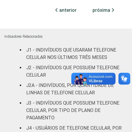
Parda
77
20
3
anterior
próxima
Preta
79
19
2
Amarela
66
24
9
Indicadores Relacionados
Indígena
76
22
2
J1 - INDIVÍDUOS QUE USARAM TELEFONE
CELULAR NOS ÚLTIMOS TRÊS MESES
Não
54
33
12
J2 - INDIVÍDUOS QUE POSSUEM TELEFONE
respondeu
CELULAR
GRAU DE
Analfabeto /
J2A - INDIVÍDUOS, POR QUANTIDADE DE
INSTRUÇÃO
Educação
48
29
22
LINHAS DE TELEFONE CELULAR
infantil
J3 - INDIVÍDUOS QUE POSSUEM TELEFONE
CELULAR, POR TIPO DE PLANO DE
Fundamental
65
30
5
PAGAMENTO
J4 - USUÁRIOS DE TELEFONE CELULAR, POR
Médio
82
17
2