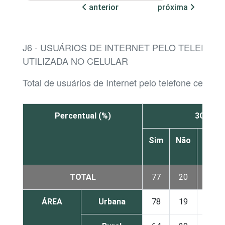
anterior
próxima
J6 - USUÁRIOS DE INTERNET PELO TELEFON
UTILIZADA NO CELULAR
Total de usuários de Internet pelo telefone celular
Percentual (%)
3G ou 4
Sim
Não
Não
sabe
TOTAL
77
20
3
ÁREA
Urbana
78
19
3