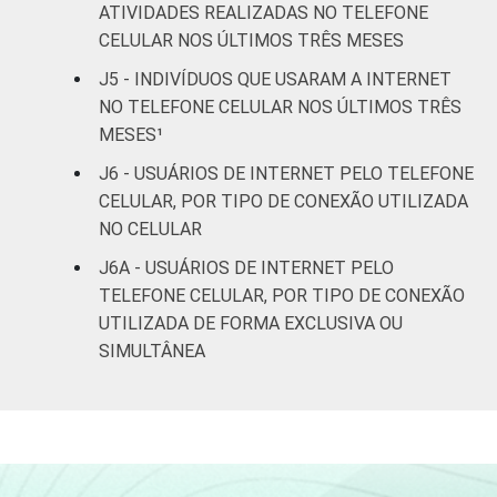
ATIVIDADES REALIZADAS NO TELEFONE
Superior
89
10
1
CELULAR NOS ÚLTIMOS TRÊS MESES
J5 - INDIVÍDUOS QUE USARAM A INTERNET
FAIXA
De 10 a 15
NO TELEFONE CELULAR NOS ÚLTIMOS TRÊS
53
44
3
ETÁRIA
anos
MESES¹
J6 - USUÁRIOS DE INTERNET PELO TELEFONE
De 16 a 24
79
20
1
CELULAR, POR TIPO DE CONEXÃO UTILIZADA
anos
NO CELULAR
De 25 a 34
J6A - USUÁRIOS DE INTERNET PELO
85
13
2
anos
TELEFONE CELULAR, POR TIPO DE CONEXÃO
UTILIZADA DE FORMA EXCLUSIVA OU
De 35 a 44
82
14
3
SIMULTÂNEA
anos
De 45 a 59
77
17
5
anos