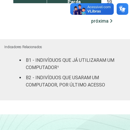
Parda
59
41
Amarela
62
38
próxima
Indígena
52
48
Não respondeu
25
75
Indicadores Relacionados
GRAU DE
Analfabeto/Educação
B1 - INDIVÍDUOS QUE JÁ UTILIZARAM UM
6
93
INSTRUÇÃO
Infantil
COMPUTADOR¹
B2 - INDIVÍDUOS QUE USARAM UM
Fundamental
35
65
COMPUTADOR, POR ÚLTIMO ACESSO
Médio
72
28
Superior
93
7
FAIXA
De 10 a 15 anos
70
30
ETÁRIA