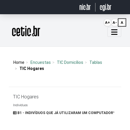
Ir para o conteúdo
A+
A-
A
Página inicial
Home
Encuestas
TIC Domicílios
Tablas
TIC Hogares
TIC Hogares
Indivíduos
B1 - INDIVÍDUOS QUE JÁ UTILIZARAM UM COMPUTADOR¹