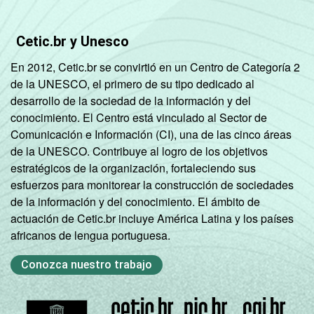
De 16 a 24 anos
80
20
Cetic.br y Unesco
De 25 a 34 anos
76
24
En 2012, Cetic.br se convirtió en un Centro de Categoría 2
de la UNESCO, el primero de su tipo dedicado al
De 35 a 44 anos
67
33
desarrollo de la sociedad de la información y del
conocimiento. El Centro está vinculado al Sector de
De 45 a 59 anos
49
51
Comunicación e Información (CI), una de las cinco áreas
de la UNESCO. Contribuye al logro de los objetivos
De 60 anos ou mais
20
80
estratégicos de la organización, fortaleciendo sus
esfuerzos para monitorear la construcción de sociedades
RENDA
Até 1 SM
43
57
de la información y del conocimiento. El ámbito de
FAMILIAR
actuación de Cetic.br incluye América Latina y los países
Mais de 1 SM até 2
51
49
africanos de lengua portuguesa.
SM
Conozca nuestro trabajo
Mais de 2 SM até 3
63
37
SM