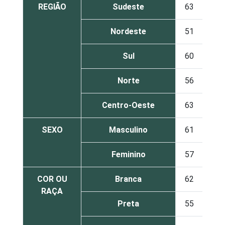
REGIÃO
Sudeste
63
37
Nordeste
51
49
Sul
60
40
Norte
56
44
Centro-Oeste
63
37
SEXO
Masculino
61
39
Feminino
57
43
COR OU
Branca
62
38
RAÇA
Preta
55
45