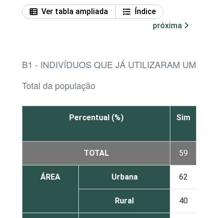
Ver tabla ampliada
Índice
próxima
B1 - INDIVÍDUOS QUE JÁ UTILIZARAM UM C
Total da população
Percentual (%)
Sim
Não
TOTAL
59
41
ÁREA
Urbana
62
38
Rural
40
60