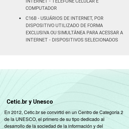
INTERNET - TELEFONE CELULAR E
C
92
8
COMPUTADOR
DE
76
24
C16B - USUÁRIOS DE INTERNET, POR
DISPOSITIVO UTILIZADO DE FORMA
CONDIÇÃO
Na força de trabalho
92
8
EXCLUSIVA OU SIMULTÂNEA PARA ACESSAR A
DE
INTERNET - DISPOSITIVOS SELECIONADOS
ATIVIDADE
Fora da força de
83
17
trabalho
Fonte: CGI.br/NIC.br, Centro Regional de
Estudos para o Desenvolvimento da
Sociedade da Informação (Cetic.br),
Pesquisa sobre o uso das tecnologias de
informação e comunicação nos domicílios
Cetic.br y Unesco
brasileiros - TIC Domicílios 2023.
¹ Inclui os usuários de Internet, os usuários
En 2012, Cetic.br se convirtió en un Centro de Categoría 2
de Internet no telefone celular e os usuários
de la UNESCO, el primero de su tipo dedicado al
de aplicações que necessitam de conexão à
desarrollo de la sociedad de la información y del
Internet.