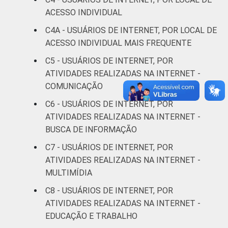
De 16 a 24 anos
98
2
ACESSO INDIVIDUAL
C4A - USUÁRIOS DE INTERNET, POR LOCAL DE
De 25 a 34 anos
97
3
ACESSO INDIVIDUAL MAIS FREQUENTE
C5 - USUÁRIOS DE INTERNET, POR
De 35 a 44 anos
95
5
ATIVIDADES REALIZADAS NA INTERNET -
COMUNICAÇÃO
De 45 a 59 anos
90
10
C6 - USUÁRIOS DE INTERNET, POR
De 60 anos ou mais
59
41
ATIVIDADES REALIZADAS NA INTERNET -
BUSCA DE INFORMAÇÃO
RENDA
Até 1 SM
81
19
C7 - USUÁRIOS DE INTERNET, POR
FAMILIAR
ATIVIDADES REALIZADAS NA INTERNET -
Mais de 1 SM até 2
86
14
MULTIMÍDIA
SM
C8 - USUÁRIOS DE INTERNET, POR
Mais de 2 SM até 3
ATIVIDADES REALIZADAS NA INTERNET -
93
7
SM
EDUCAÇÃO E TRABALHO