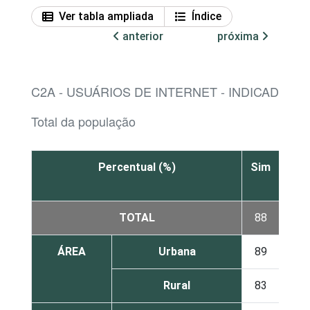
Ver tabla ampliada
Índice
anterior
próxima
C2A - USUÁRIOS DE INTERNET - INDICADOR 
Total da população
Percentual (%)
Sim
Não
TOTAL
88
12
ÁREA
Urbana
89
11
Rural
83
17