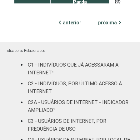
Parda
89
11
Amarela
88
12
anterior
próxima
Indígena
78
22
Não respondeu
67
33
Indicadores Relacionados
GRAU DE
Analfabeto/Educação
C1 - INDIVÍDUOS QUE JÁ ACESSARAM A
41
59
INSTRUÇÃO
Infantil
INTERNET¹
C2 - INDIVÍDUOS, POR ÚLTIMO ACESSO À
Fundamental
82
18
INTERNET
Médio
96
4
C2A - USUÁRIOS DE INTERNET - INDICADOR
AMPLIADO¹
Superior
99
1
C3 - USUÁRIOS DE INTERNET, POR
FREQUÊNCIA DE USO
FAIXA
De 10 a 15 anos
96
4
ETÁRIA
C4 - USUÁRIOS DE INTERNET, POR LOCAL DE