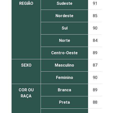
REGIÃO
Sudeste
91
9
Nordeste
85
15
Sul
90
9
Norte
84
16
Centro-Oeste
89
11
SEXO
Masculino
87
13
Feminino
90
10
COR OU
Branca
89
11
RAÇA
Preta
88
12