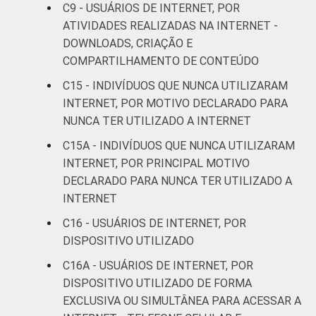
C9 - USUÁRIOS DE INTERNET, POR
Mais de 3 SM até 5
96
4
ATIVIDADES REALIZADAS NA INTERNET -
SM
DOWNLOADS, CRIAÇÃO E
COMPARTILHAMENTO DE CONTEÚDO
Mais de 5 SM até 10
98
2
SM
C15 - INDIVÍDUOS QUE NUNCA UTILIZARAM
INTERNET, POR MOTIVO DECLARADO PARA
Mais de 10 SM
100
0
NUNCA TER UTILIZADO A INTERNET
C15A - INDIVÍDUOS QUE NUNCA UTILIZARAM
Não tem renda
78
22
INTERNET, POR PRINCIPAL MOTIVO
DECLARADO PARA NUNCA TER UTILIZADO A
Não sabe
80
20
INTERNET
Não respondeu
84
16
C16 - USUÁRIOS DE INTERNET, POR
DISPOSITIVO UTILIZADO
CLASSE
A
98
2
C16A - USUÁRIOS DE INTERNET, POR
SOCIAL
DISPOSITIVO UTILIZADO DE FORMA
B
98
2
EXCLUSIVA OU SIMULTÂNEA PARA ACESSAR A