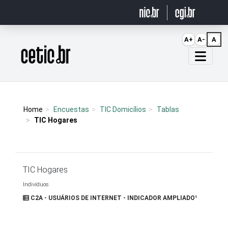
Ir para o conteúdo
A+
A-
A
Página inicial
Home
Encuestas
TIC Domicílios
Tablas
TIC Hogares
TIC Hogares
Indivíduos
C2A - USUÁRIOS DE INTERNET - INDICADOR AMPLIADO¹