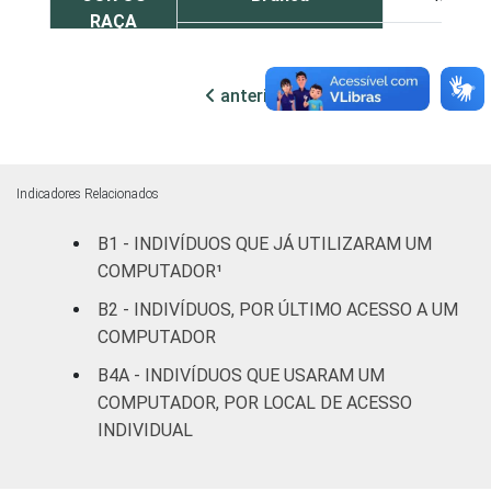
RAÇA
Preta
41
anterior
próxima
Parda
35
Amarela
21
Indicadores Relacionados
Indígena
25
B1 - INDIVÍDUOS QUE JÁ UTILIZARAM UM
Não respondeu
24
COMPUTADOR¹
B2 - INDIVÍDUOS, POR ÚLTIMO ACESSO A UM
GRAU DE
Analfabeto/Educação
1
COMPUTADOR
INSTRUÇÃO
Infantil
B4A - INDIVÍDUOS QUE USARAM UM
Fundamental
18
COMPUTADOR, POR LOCAL DE ACESSO
INDIVIDUAL
Médio
41