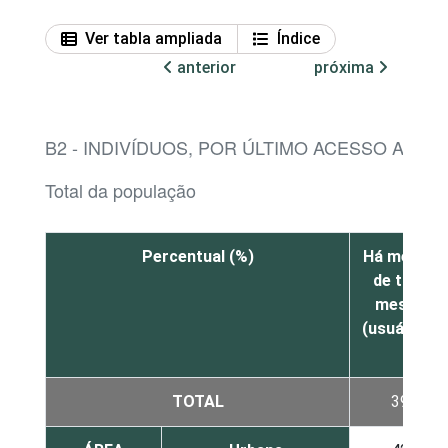
Ver tabla ampliada
Índice
anterior
próxima
B2 - INDIVÍDUOS, POR ÚLTIMO ACESSO A U
Total da população
Percentual (%)
Há menos
de três
meses
(usuário)¹
TOTAL
39