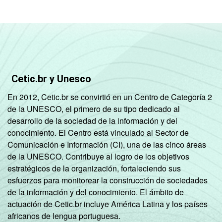
Superior
78
FAIXA
De 10 a 15 anos
47
ETÁRIA
De 16 a 24 anos
58
Cetic.br y Unesco
De 25 a 34 anos
50
En 2012, Cetic.br se convirtió en un Centro de Categoría 2
De 35 a 44 anos
44
de la UNESCO, el primero de su tipo dedicado al
desarrollo de la sociedad de la información y del
De 45 a 59 anos
29
conocimiento. El Centro está vinculado al Sector de
Comunicación e Información (CI), una de las cinco áreas
De 60 anos ou mais
13
de la UNESCO. Contribuye al logro de los objetivos
estratégicos de la organización, fortaleciendo sus
RENDA
Até 1 SM
18
esfuerzos para monitorear la construcción de sociedades
FAMILIAR
de la información y del conocimiento. El ámbito de
Mais de 1 SM até 2
actuación de Cetic.br incluye América Latina y los países
29
SM
africanos de lengua portuguesa.