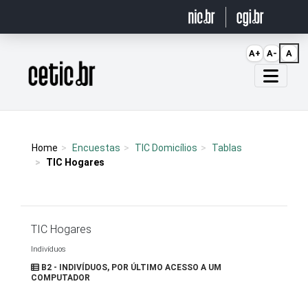
Ir para o conteúdo
A+
A-
A
Página inicial
Home
Encuestas
TIC Domicílios
Tablas
TIC Hogares
TIC Hogares
Indivíduos
B2 - INDIVÍDUOS, POR ÚLTIMO ACESSO A UM
COMPUTADOR