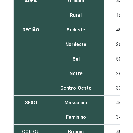
ÁREA
Urbana
42
Rural
16
REGIÃO
Sudeste
46
Nordeste
26
Sul
50
Norte
28
Centro-Oeste
33
SEXO
Masculino
44
Feminino
34
COR OU
Branca
46