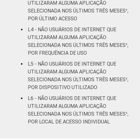
UTILIZARAM ALGUMA APLICAÇÃO
FAIXA
SELECIONADA NOS ÚLTIMOS TRÊS MESES¹,
De 10 a 15 anos
0
2
ETÁRIA
POR ÚLTIMO ACESSO
De 16 a 24 anos
0
1
L4 - NÃO USUÁRIOS DE INTERNET QUE
UTILIZARAM ALGUMA APLICAÇÃO
De 25 a 34 anos
0
1
SELECIONADA NOS ÚLTIMOS TRÊS MESES¹,
POR FREQUÊNCIA DE USO
De 35 a 44 anos
0
3
L5 - NÃO USUÁRIOS DE INTERNET QUE
UTILIZARAM ALGUMA APLICAÇÃO
De 45 a 59 anos
0
8
SELECIONADA NOS ÚLTIMOS TRÊS MESES¹,
POR DISPOSITIVO UTILIZADO
De 60 anos ou mais
0
33
L6 - NÃO USUÁRIOS DE INTERNET QUE
RENDA
Até 1 SM
0
13
UTILIZARAM ALGUMA APLICAÇÃO
FAMILIAR
SELECIONADA NOS ÚLTIMOS TRÊS MESES¹,
Mais de 1 SM até 2
POR LOCAL DE ACESSO INDIVIDUAL
0
11
SM