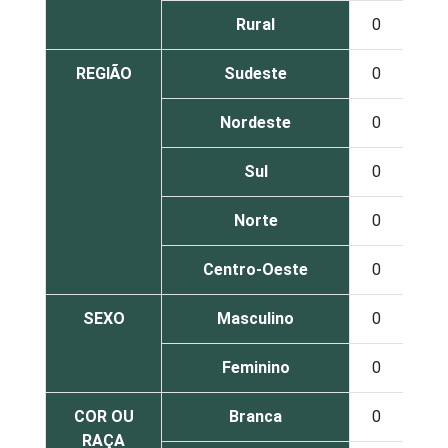
Rural
0
15
REGIÃO
Sudeste
0
8
Nordeste
0
11
Sul
0
7
Norte
0
9
Centro-Oeste
0
11
SEXO
Masculino
0
9
Feminino
0
9
COR OU
Branca
0
9
RAÇA