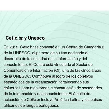
Mais de 2 SM até 3
0
7
SM
Mais de 3 SM até 5
0
2
SM
Mais de 5 SM até 10
Cetic.br y Unesco
0
1
SM
En 2012, Cetic.br se convirtió en un Centro de Categoría 2
de la UNESCO, el primero de su tipo dedicado al
Mais de 10 SM
0
1
desarrollo de la sociedad de la información y del
conocimiento. El Centro está vinculado al Sector de
Não tem renda
0
10
Comunicación e Información (CI), una de las cinco áreas
de la UNESCO. Contribuye al logro de los objetivos
Não sabe
0
15
estratégicos de la organización, fortaleciendo sus
esfuerzos para monitorear la construcción de sociedades
Não respondeu
0
6
de la información y del conocimiento. El ámbito de
actuación de Cetic.br incluye América Latina y los países
CLASSE
A
1
1
africanos de lengua portuguesa.
SOCIAL