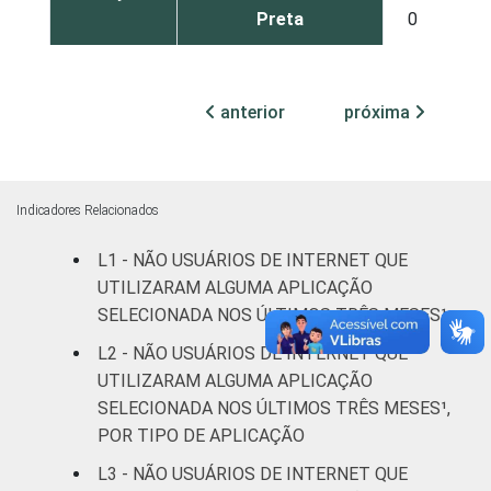
Preta
0
8
Parda
0
7
anterior
próxima
Amarela
1
10
Indígena
0
16
Indicadores Relacionados
Não respondeu
0
34
L1 - NÃO USUÁRIOS DE INTERNET QUE
GRAU DE
UTILIZARAM ALGUMA APLICAÇÃO
Analfabeto/Educação
0
55
INSTRUÇÃO
Infantil
SELECIONADA NOS ÚLTIMOS TRÊS MESES¹
L2 - NÃO USUÁRIOS DE INTERNET QUE
Fundamental
0
16
UTILIZARAM ALGUMA APLICAÇÃO
SELECIONADA NOS ÚLTIMOS TRÊS MESES¹,
Médio
0
2
POR TIPO DE APLICAÇÃO
L3 - NÃO USUÁRIOS DE INTERNET QUE
Superior
0
1