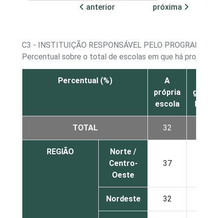
anterior
próxima
C3 - INSTITUIÇÃO RESPONSÁVEL PELO PROGRAMA D
Percentual sobre o total de escolas em que há projeto 
Percentual (%)
A
O
própria
gover
escola
Federa
TOTAL
32
15
REGIÃO
Norte /
Centro-
37
21
Oeste
Nordeste
32
19