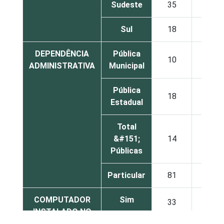
Sudeste
35
10
Sul
18
10
DEPENDÊNCIA
Pública
10
22
ADMINISTRATIVA
Municipal
Pública
18
16
Estadual
Total
&#151;
14
20
Públicas
Particular
81
0
COMPUTADOR
Sim
33
14
INSTALADO NO
LABORATÓRIO