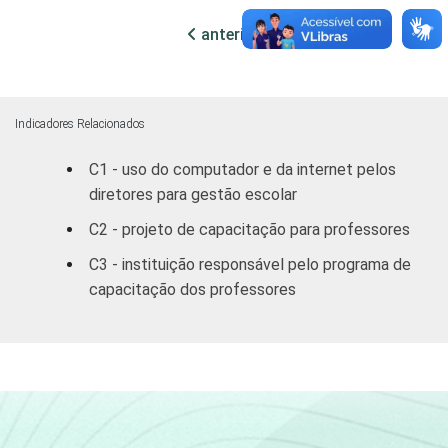
Não
19
28
DE INFORMÁTICA
anterior
próxima
INTERNET
Sim
34
13
INSTALADA NO
LABORATÓRIO
Indicadores Relacionados
Não
19
24
DE INFORMÁTICA
C1 - uso do computador e da internet pelos
1
diretores para gestão escolar
Base: 266 escolas em que há projeto ou
programa de capacitação dos professores.
C2 - projeto de capacitação para professores
Respostas múltiplas e estimuladas.
C3 - instituição responsável pelo programa de
Fonte: NIC.br - out/dez 2011
capacitação dos professores