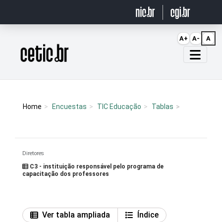
Ir para o conteúdo
A+
A-
A
Página inicial
Home
Encuestas
TIC Educação
Tablas
Diretores
C3 - instituição responsável pelo programa de
capacitação dos professores
Ver tabla ampliada
Índice