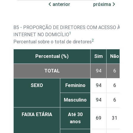
anterior
próxima
B5 - PROPORÇÃO DE DIRETORES COM ACESSO À
1
INTERNET NO DOMICÍLIO
2
Percentual sobre o total de diretores
Percentual (%)
Sim
Não
TOTAL
94
6
SEXO
Feminino
94
6
Masculino
94
6
FAIXA ETÁRIA
Até 30
69
31
anos