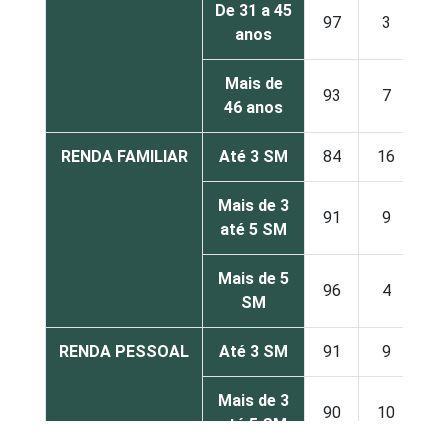
De 31 a 45
97
3
anos
Mais de
93
7
46 anos
RENDA FAMILIAR
Até 3 SM
84
16
Mais de 3
91
9
até 5 SM
Mais de 5
96
4
SM
RENDA PESSOAL
Até 3 SM
91
9
Mais de 3
90
10
até 5 SM