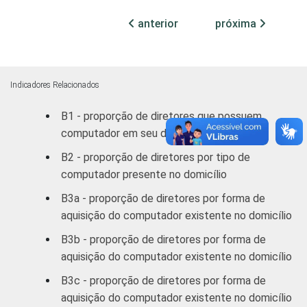
Mais de 5
anterior
próxima
98
2
SM
REGIÃO
Norte /
Centro-
96
4
Indicadores Relacionados
Oeste
B1 - proporção de diretores que possuem
computador em seu domicílio
Nordeste
91
9
B2 - proporção de diretores por tipo de
Sudeste
95
5
computador presente no domicílio
B3a - proporção de diretores por forma de
Sul
96
4
aquisição do computador existente no domicílio
DEPENDÊNCIA
Pública
B3b - proporção de diretores por forma de
91
9
ADMINISTRATIVA
Municipal
aquisição do computador existente no domicílio
B3c - proporção de diretores por forma de
Pública
97
3
aquisição do computador existente no domicílio
Estadual