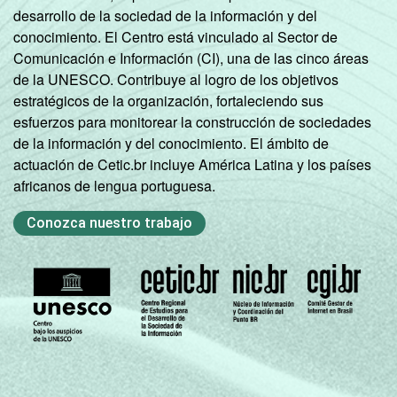
computador portátil (
laptop
e
notebook
) ou
desarrollo de la sociedad de la información y del
Tablet
.
conocimiento. El Centro está vinculado al Sector de
2
Base: 831 diretores. Dados coletados entre
Comunicación e Información (CI), una de las cinco áreas
setembro e dezembro de 2012.
de la UNESCO. Contribuye al logro de los objetivos
Fonte: NIC.br - set/dez 2012
estratégicos de la organización, fortaleciendo sus
esfuerzos para monitorear la construcción de sociedades
de la información y del conocimiento. El ámbito de
actuación de Cetic.br incluye América Latina y los países
africanos de lengua portuguesa.
Conozca nuestro trabajo