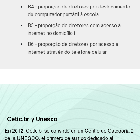
B4 - proporção de diretores por deslocamento
Total -
do computador portátil à escola
94
6
Públicas
B5 - proporção de diretores com acesso à
internet no domicílio1
Particular
95
5
B6 - proporção de diretores por acesso à
COMPUTADOR
Tem
internet através do telefone celular
95
5
INSTALADO NO
LABORATÓRIO
Não tem
92
8
DE INFORMÁTICA
INTERNET
Tem
95
5
INSTALADA NO
LABORATÓRIO
Não tem
91
9
DE INFORMÁTICA
Cetic.br y Unesco
1
Considerado somente o acesso à Internet
En 2012, Cetic.br se convirtió en un Centro de Categoría 2
via computador de mesa (desktop),
de la UNESCO, el primero de su tipo dedicado al