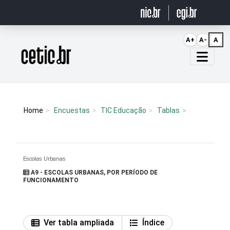
Ir para o conteúdo
A+
A-
A
Página inicial
Home
Encuestas
TIC Educação
Tablas
Escolas Urbanas
A9 - ESCOLAS URBANAS, POR PERÍODO DE
FUNCIONAMENTO
Ver tabla ampliada
Índice