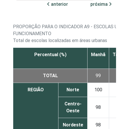
anterior
próxima
PROPORÇÃO PARA O INDICADOR A9 - ESCOLAS URBAN
FUNCIONAMENTO
Total de escolas localizadas em áreas urbanas
Percentual (%)
Manhã
Tarde
TOTAL
99
97
REGIÃO
Norte
100
98
Centro-
98
98
Oeste
Nordeste
98
96