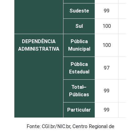
Sudeste
99
96
Sul
100
99
DEPENDÊNCIA
Pública
100
99
ADMINISTRATIVA
Municipal
Pública
97
94
Estadual
Total ̶
99
97
Públicas
Particular
99
97
Fonte: CGI.br/NIC.br, Centro Regional de
Estudos para o Desenvolvimento da