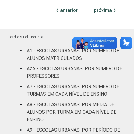
Sociedade da Informação (Cetic.br),
Pesquisa sobre o uso das tecnologias de
anterior
próxima
informação e comunicação nas escolas
brasileiras - TIC Educação 2018.
Indicadores Relacionados
A1 - ESCOLAS URBANAS, POR NÚMERO DE
ALUNOS MATRICULADOS
A2A - ESCOLAS URBANAS, POR NÚMERO DE
PROFESSORES
A7 - ESCOLAS URBANAS, POR NÚMERO DE
TURMAS EM CADA NÍVEL DE ENSINO
A8 - ESCOLAS URBANAS, POR MÉDIA DE
ALUNOS POR TURMA EM CADA NÍVEL DE
ENSINO
A9 - ESCOLAS URBANAS, POR PERÍODO DE