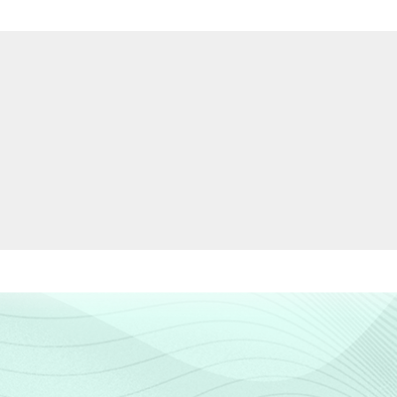
3,99
10,72
4,18
9,23
8,31
14,47
5,73
12,12
9,95
14,15