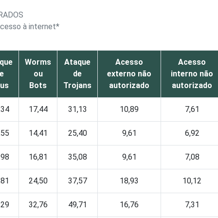
TRADOS
cesso à internet*
que
Worms
Ataque
Acesso
Acesso
e
ou
de
externo não
interno não
rus
Bots
Trojans
autorizado
autorizado
,34
17,44
31,13
10,89
7,61
,55
14,41
25,40
9,61
6,92
,98
16,81
35,08
9,61
7,08
,81
24,50
37,57
18,93
10,12
,29
32,76
49,71
16,76
7,31