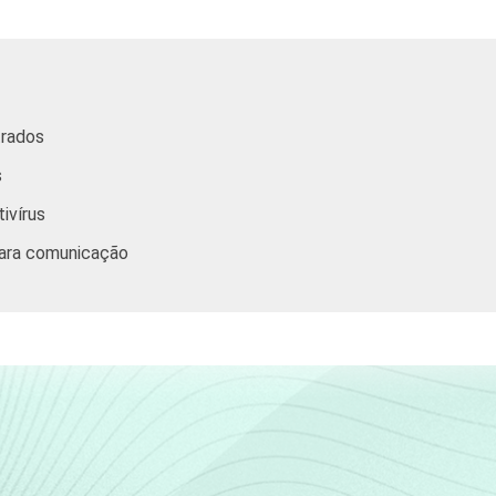
,86
17,26
32,62
7,59
6,36
,94
12,72
27,30
6,43
7,08
trados
s
ivírus
,43
22,73
34,34
17,39
12,92
para comunicação
,00
21,11
37,44
15,82
8,15
,77
23,93
34,13
16,57
10,77