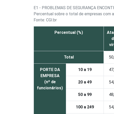
E1 - PROBLEMAS DE SEGURANÇA ENCON
Percentual sobre o total de empresas com a
Fonte: CGI.br
Percentual (%)
Ata
d
ví
Total
50
PORTE DA
10 a 19
47
EMPRESA
(nº de
20 a 49
54
funcionários)
50 a 99
48
100 a 249
54