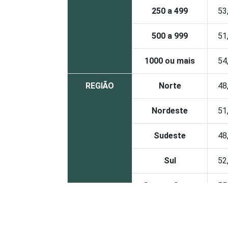
250 a 499
53
500 a 999
51
1000 ou mais
54
REGIÃO
Norte
48
Nordeste
51
Sudeste
48
Sul
52
Centro-Oeste
55
MERCADOS
Indústria de
50
DE
Transformação