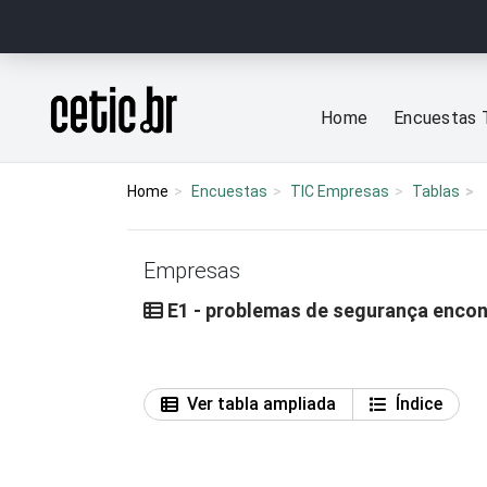
Ir para o conteúdo
Página inicial
Home
Encuestas 
Home
Encuestas
TIC Empresas
Tablas
Empresas
E1 - problemas de segurança enco
Ver tabla ampliada
Índice