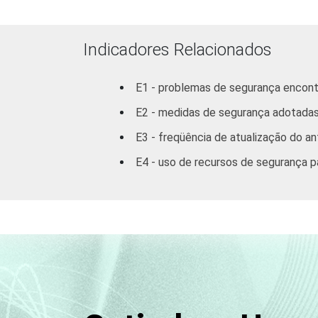
ATUAÇÃO -
CNAE
Construção
53
Indicadores Relacionados
Comércio/
Reparação de
45
E1 - problemas de segurança encon
Autos
E2 - medidas de segurança adotada
Hotel/
E3 - freqüência de atualização do ant
52
Alimentação
E4 - uso de recursos de segurança 
Transp./
Armaz./
60
Comunicação
Ativ.
Imobiliárias,
53
aluguel e
serviços