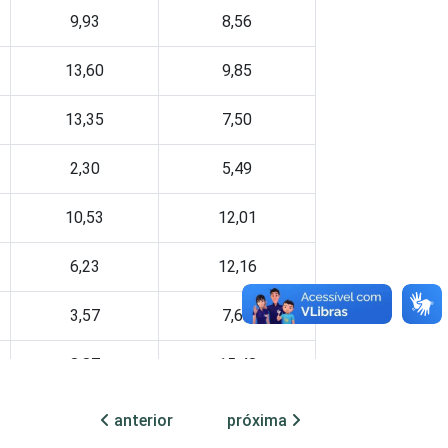
9,93
8,56
13,60
9,85
13,35
7,50
2,30
5,49
10,53
12,01
6,23
12,16
3,57
7,64
8,87
15,48
anterior
próxima
7,63
11,74