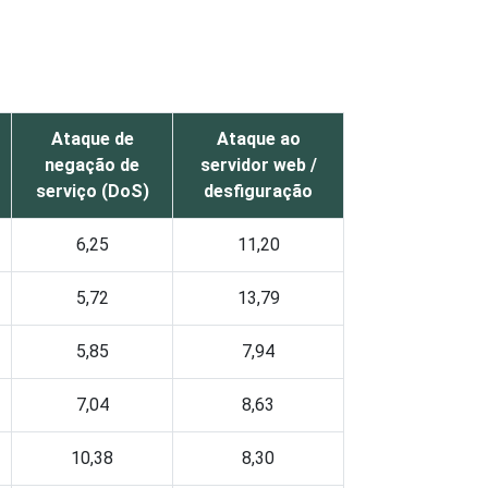
Ataque de
Ataque ao
negação de
servidor web /
serviço (DoS)
desfiguração
6,25
11,20
5,72
13,79
5,85
7,94
7,04
8,63
10,38
8,30