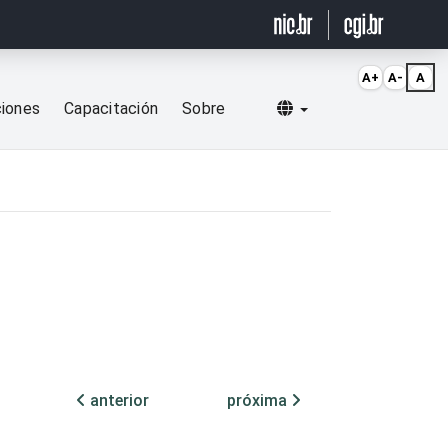
A+
A-
A
Selecionar idioma
ciones
Capacitación
Sobre
anterior
próxima