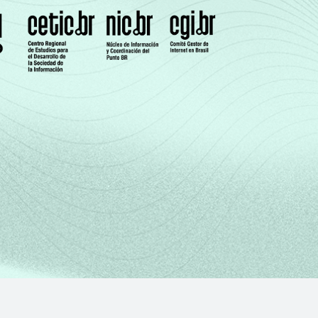
4,04
7,88
gmentos da CNAE: seção D, F, G, I, K e
 em agosto/setembro 2005).