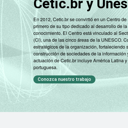
Cetic.br y Une
Ativ. Cinema/
Vídeo/ Rádio/
57
En 2012, Cetic.br se convirtió en un Centro d
TV
primero de su tipo dedicado al desarrollo de la
conocimiento. El Centro está vinculado al Sec
* Base: 1.930 empresas com acesso à interne
(CI), una de las cinco áreas de la UNESCO. Con
grupos 55.1, 55.2, 92.1 e 92.2. Respostas m
estratégicos de la organización, fortaleciendo 
construcción de sociedades de la información 
actuación de Cetic.br incluye América Latina y
portuguesa.
Conozca nuestro trabajo