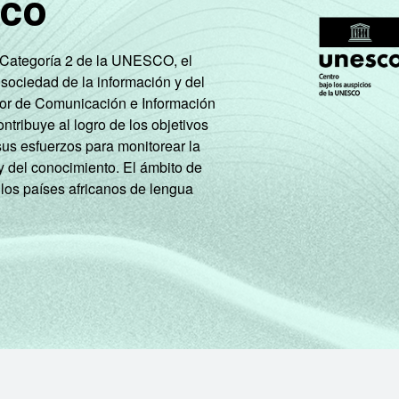
sco
,45
28,42
33,66
16,15
17,42
e Categoría 2 de la UNESCO, el
 sociedad de la información y del
tor de Comunicación e Información
t, com 10 funcionários ou mais, que constituem os seguintes se
tribuye al logro de los objetivos
últiplas referentes aos últimos doze meses (pesquisa realizada
sus esfuerzos para monitorear la
y del conocimiento. El ámbito de
 los países africanos de lengua