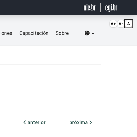
A+
A-
A
Selecionar idioma
ciones
Capacitación
Sobre
anterior
próxima