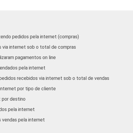
ção
85,99
3
aração de
82,38
2
zendo pedidos pela internet (compras)
entação
83,79
3
 via internet sob o total de compras
 Comunicação
83,41
3
lizaram pagamentos on line
endados pela internet
s, aluguel e
87,42
3
os
edidos recebidos via internet sob o total de vendas
internet por tipo de cliente
o/ Rádio/ TV
76,63
3
t por destino
as pela internet, com 10 funcionários ou mais, que constitue
dos pela internet
2.2. Respostas referentes aos últimos doze meses.
s vendas pela internet