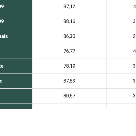
99
87,12
4
99
88,16
3
mais
86,30
2
76,77
4
te
78,19
3
e
87,83
3
80,67
3
este
77,05
3
ansformação
82,69
4