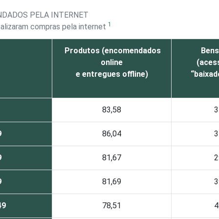
ENDADOS PELA INTERNET
1
ealizaram compras pela internet
Produtos (encomendados
Bens 
online
(aces
e entregues offline)
“baixad
83,58
3
9
86,04
3
9
81,67
2
9
81,69
3
49
78,51
4