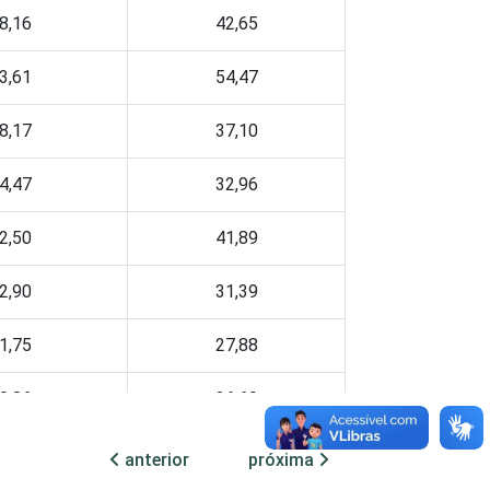
8,16
42,65
3,61
54,47
8,17
37,10
4,47
32,96
2,50
41,89
2,90
31,39
1,75
27,88
0,86
36,69
3,29
26,89
anterior
próxima