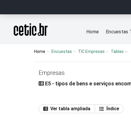
Ir para o conteúdo
Página inicial
Home
Encuestas 
Home
Encuestas
TIC Empresas
Tablas
Empresas
E5 - tipos de bens e serviços enco
Ver tabla ampliada
Índice