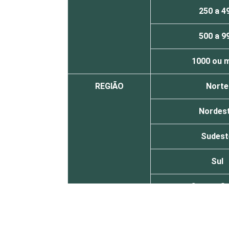
250 a 4
500 a 9
1000 ou 
REGIÃO
Norte
Nordes
Sudest
Sul
Centro O
MERCADOS DE
Indústria de Tr
ATUAÇÃO - CNAE