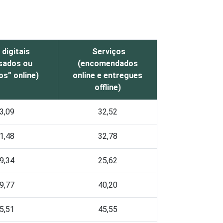
digitais
Serviços
sados ou
(encomendados
os” online)
online e entregues
offline)
3,09
32,52
1,48
32,78
9,34
25,62
9,77
40,20
5,51
45,55