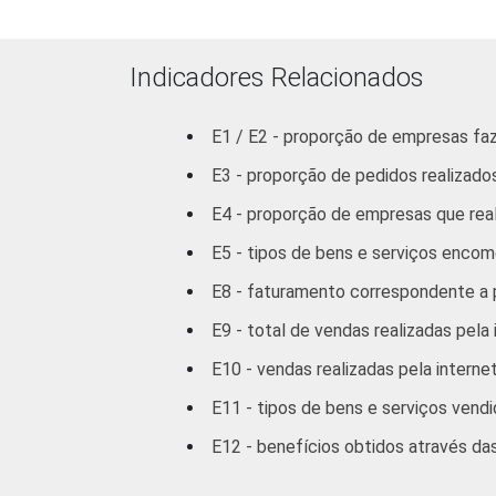
Constru
Comércio/ Rep
Indicadores Relacionados
Autos
E1 / E2 - proporção de empresas fa
Hotel/ Alim
E3 - proporção de pedidos realizados
Transp./ Armaz./
E4 - proporção de empresas que rea
E5 - tipos de bens e serviços encom
Ativ. Imobiliária
serviç
E8 - faturamento correspondente a p
E9 - total de vendas realizadas pela 
Ativ. Cinema/ Víde
E10 - vendas realizadas pela interne
1
Base: 821 empresas que fizeram compr
E11 - tipos de bens e serviços vendi
F, G, I, K e grupos 55.1, 55.2, 92.1 e 9
E12 - benefícios obtidos através da
Fonte: NIC.br - Ago/Nov 2006.