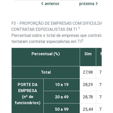
anterior
próxima
F3 - PROPORÇÃO DE EMPRESAS COM DIFICULDADES 
1
CONTRATAR ESPECIALISTAS EM TI
Percentual sobre o total de empresas que contrataram 
2
tentaram contratar especialistas em TI
Percentual (%)
Sim
Não
Total
27,98
71,57
PORTE DA
10 a 19
28,29
71,71
EMPRESA
(nº de
20 a 49
28,78
70,48
funcionários)
50 a 99
25,44
72,79