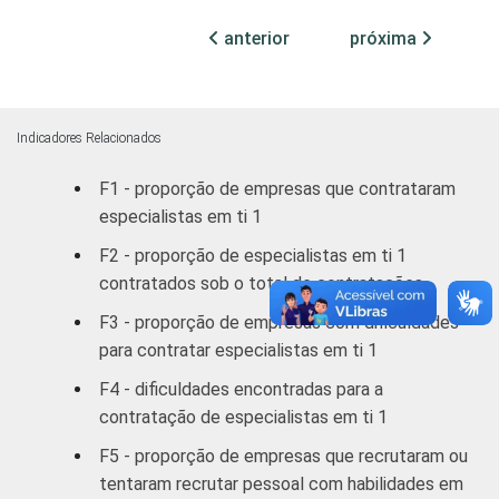
MERCADOS
Indústria de
anterior
próxima
31,14
68,55
DE
Transformação
ATUAÇÃO -
CNAE
Construção
24,29
74,64
Indicadores Relacionados
Comércio/
F1 - proporção de empresas que contrataram
Reparação de
31,01
68,57
especialistas em ti 1
Autos
F2 - proporção de especialistas em ti 1
Hotel/
contratados sob o total de contratações
39,03
60,97
Alimentação
F3 - proporção de empresas com dificuldades
para contratar especialistas em ti 1
Transp./
Armaz./
17,79
80,41
F4 - dificuldades encontradas para a
Comunicação
contratação de especialistas em ti 1
F5 - proporção de empresas que recrutaram ou
Ativ.
tentaram recrutar pessoal com habilidades em
Imobiliárias,