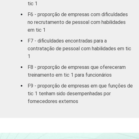
18,31
81,69
tic 1
aluguel e
serviços
F6 - proporção de empresas com dificuldades
no recrutamento de pessoal com habilidades
Ativ. Cinema/
em tic 1
Vídeo/ Rádio/
23,87
76,13
F7 - dificuldades encontradas para a
TV
contratação de pessoal com habilidades em tic
1
1
Especialistas em TIC ou em TI possuem a
capacidade de especificar, desenhar,
F8 - proporção de empresas que ofereceram
desenvolver, instalar, operar, dar suporte,
treinamento em tic 1 para funcionários
manter, gerenciar e pesquisar TIC e sistemas
F9 - proporção de empresas em que funções de
TIC.
tic 1 tenham sido desempenhadas por
2
Base: 528 empresas que contrataram ou
fornecedores externos
tentaram contratar especialistas em TI, com
10 funcionários ou mais, que constituem os
seguintes segmentos da CNAE: seção D, F, G,
I, K e grupos 55.1, 55.2, 92.1 e 92.2.
Respostas referentes aos últimos doze