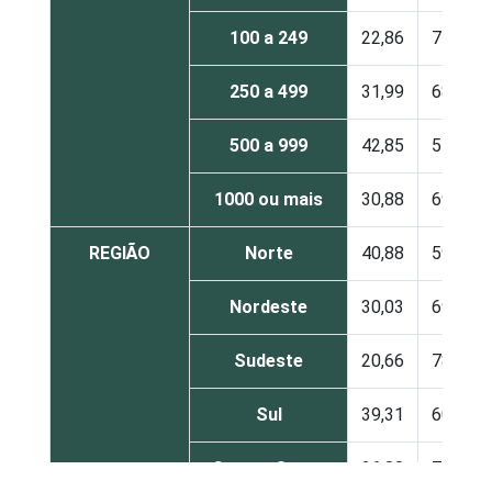
100 a 249
22,86
77,14
250 a 499
31,99
68,01
500 a 999
42,85
57,15
1000 ou mais
30,88
69,12
REGIÃO
Norte
40,88
59,12
Nordeste
30,03
69,97
Sudeste
20,66
78,57
Sul
39,31
60,69
Centro Oeste
26,88
72,01