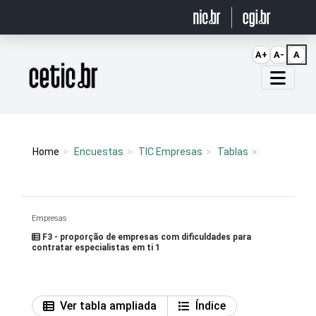
Ir para o conteúdo
A+
A-
A
Página inicial
Home
Encuestas
TIC Empresas
Tablas
Empresas
F3 - proporção de empresas com dificuldades para
contratar especialistas em ti 1
Ver tabla ampliada
Índice