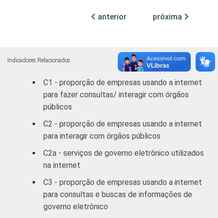
veículos
automotores,
85
15
anterior
próxima
objetos
pessoais e
domésticos
Indicadores Relacionados
Alojamento e
73
27
C1 - proporção de empresas usando a internet
Alimentação
para fazer consultas/ interagir com órgãos
públicos
Transporte,
armazenagem
C2 - proporção de empresas usando a internet
91
9
e
para interagir com órgãos públicos
comunicações
C2a - serviços de governo eletrônico utilizados
na internet
Atividades
imobiliárias,
C3 - proporção de empresas usando a internet
aluguéis e
para consultas e buscas de informações de
94
6
serviços
governo eletrônico
prestados às