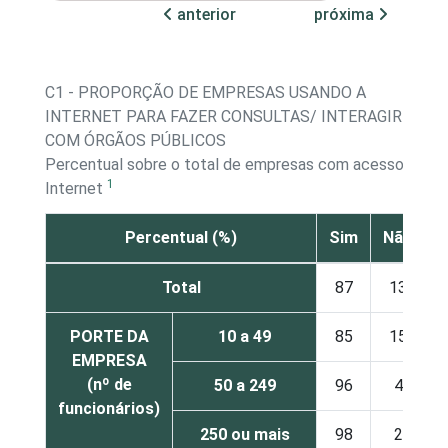
anterior
próxima
C1 - PROPORÇÃO DE EMPRESAS USANDO A
INTERNET PARA FAZER CONSULTAS/ INTERAGIR
COM ÓRGÃOS PÚBLICOS
Percentual sobre o total de empresas com acesso à
1
Internet
Percentual (%)
Sim
Não
Total
87
13
PORTE DA
10 a 49
85
15
EMPRESA
(nº de
50 a 249
96
4
funcionários)
250 ou mais
98
2