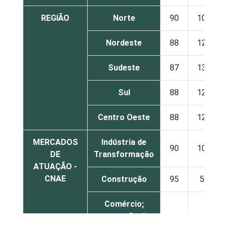
REGIÃO
Norte
90
10
Nordeste
88
12
Sudeste
87
13
Sul
88
12
Centro Oeste
88
12
MERCADOS
Indústria de
90
10
DE
Transformação
ATUAÇÃO -
CNAE
Construção
95
5
Comércio;
reparação de