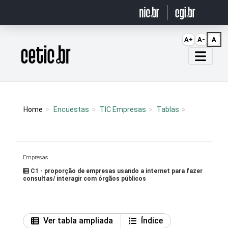
Ir para o conteúdo
A+
A-
A
Página inicial
Home
Encuestas
TIC Empresas
Tablas
Empresas
C1 - proporção de empresas usando a internet para fazer
consultas/ interagir com órgãos públicos
Ver tabla ampliada
Índice