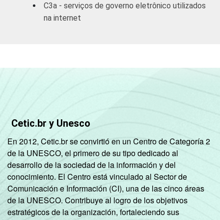
C3a - serviços de governo eletrônico utilizados
empresas
na internet
Outros
serviços
coletivos
79
21
sociais e
2
pessoais
1
Base: 3.428 empresas com acesso à
Internet, com 10 ou mais funcionários, que
Cetic.br y Unesco
constituem os seguintes segmentos da
CNAE 1.0: seção D, F, G, H, I, K e a seção O
En 2012, Cetic.br se convirtió en un Centro de Categoría 2
sem os grupos 90 e 91. Respostas
de la UNESCO, el primero de su tipo dedicado al
referentes aos últimos doze meses.
desarrollo de la sociedad de la información y del
2
A categoria "O - Outros serviços coletivos,
conocimiento. El Centro está vinculado al Sector de
sociais e pessoais" não reúne os grupos 90-
Comunicación e Información (CI), una de las cinco áreas
Limpeza urbana e esgoto e Atividades
de la UNESCO. Contribuye al logro de los objetivos
relacionadas e 91 atividades associativas.
estratégicos de la organización, fortaleciendo sus