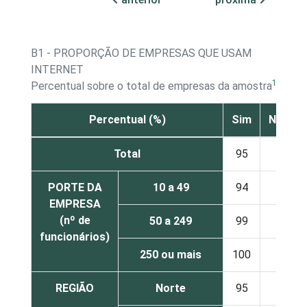
B1 - PROPORÇÃO DE EMPRESAS QUE USAM
INTERNET
1
Percentual sobre o total de empresas da amostra
Percentual (%)
Sim
Não
Total
95
3
PORTE DA
10 a 49
94
3
EMPRESA
(nº de
50 a 249
99
1
funcionários)
250 ou mais
100
-
REGIÃO
Norte
95
4