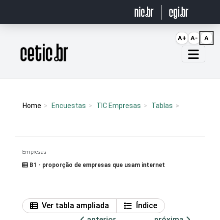
Ir para o conteúdo
A+
A-
A
Página inicial
Home
Encuestas
TIC Empresas
Tablas
Empresas
B1 - proporção de empresas que usam internet
Ver tabla ampliada
Índice
anterior
próxima