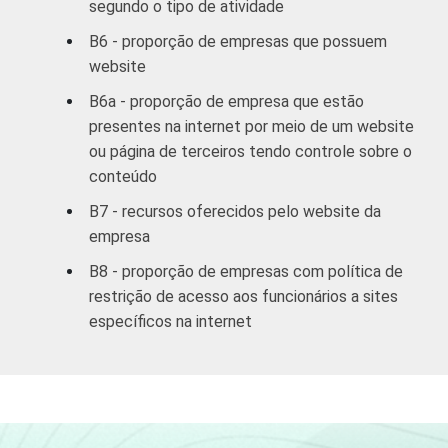
segundo o tipo de atividade
B6 - proporção de empresas que possuem
Informação e
website
comunicação;
Artes, cultura,
B6a - proporção de empresa que estão
esporte
presentes na internet por meio de um website
99
-
e recreação;
ou página de terceiros tendo controle sobre o
Outras
conteúdo
atividades de
B7 - recursos oferecidos pelo website da
serviços
empresa
1
Base ponderada: 5.000 empresas com 10 ou
B8 - proporção de empresas com política de
mais funcionários, que constituem os
restrição de acesso aos funcionários a sites
seguintes segmentos da CNAE 2.0: seção C,
específicos na internet
F, G, H, I, J, L, M, N, R e S. Respostas
referentes aos meses de setembro a
dezembro de 2010
Veja a tabela de
erros estatísticos
aproximados
para cada variável este