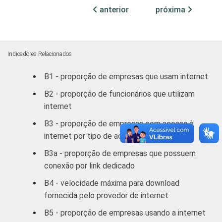
anterior
próxima
Transporte,
armazenagem e
98
2
correio
Indicadores Relacionados
Alojamento e
82
7
B1 - proporção de empresas que usam internet
alimentação
B2 - proporção de funcionários que utilizam
Atividades
internet
imobiliárias;
B3 - proporção de empresas com acesso à
Atividades
internet por tipo de acesso
profissionais,
científicas e
B3a - proporção de empresas que possuem
técnicas;
92
3
conexão por link dedicado
Atividades
B4 - velocidade máxima para download
administrativas
fornecida pelo provedor de internet
e
serviços
B5 - proporção de empresas usando a internet
complementares