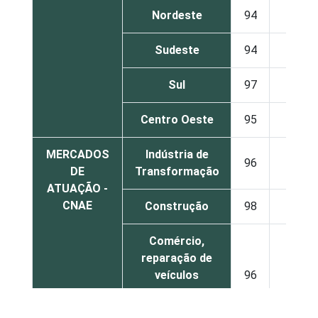
Nordeste
94
4
Sudeste
94
3
Sul
97
1
Centro Oeste
95
1
MERCADOS
Indústria de
96
2
DE
Transformação
ATUAÇÃO -
CNAE
Construção
98
-
Comércio,
reparação de
veículos
96
3
automotores e
motocicletas