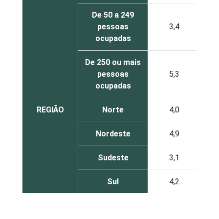
De 50 a 249
pessoas
3,4
ocupadas
De 250 ou mais
pessoas
5,3
ocupadas
REGIÃO
Norte
4,0
Nordeste
4,9
Sudeste
3,1
Sul
4,2
Centro-Oeste
5,2