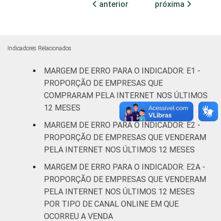
anterior
próxima
MERCADOS
Indústria de
3,5
DE
transformação
ATUAÇÃO -
CNAE 2.0
Construção
4,7
Indicadores Relacionados
MARGEM DE ERRO PARA O INDICADOR: E1 -
Comércio;
reparação de
PROPORÇÃO DE EMPRESAS QUE
veículos
4,0
COMPRARAM PELA INTERNET NOS ÚLTIMOS
automotores e
12 MESES
motocicletas
MARGEM DE ERRO PARA O INDICADOR: E2 -
PROPORÇÃO DE EMPRESAS QUE VENDERAM
Transporte,
PELA INTERNET NOS ÚLTIMOS 12 MESES
armazenagem
4,9
e correio
MARGEM DE ERRO PARA O INDICADOR: E2A -
PROPORÇÃO DE EMPRESAS QUE VENDERAM
Alojamento e
PELA INTERNET NOS ÚLTIMOS 12 MESES
4,4
alimentação
POR TIPO DE CANAL ONLINE EM QUE
OCORREU A VENDA