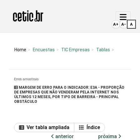
Ir para o conteúdo
Página inicial
A+
A-
A
Home
Encuestas
TIC Empresas
Tablas
Erros amostrais
MARGEM DE ERRO PARA O INDICADOR: E3A - PROPORÇÃO
DE EMPRESAS QUE NÃO VENDERAM PELA INTERNET NOS
ÚLTIMOS 12 MESES, POR TIPO DE BARREIRA - PRINCIPAL
OBSTÁCULO
Ver tabla ampliada
Índice
anterior
próxima