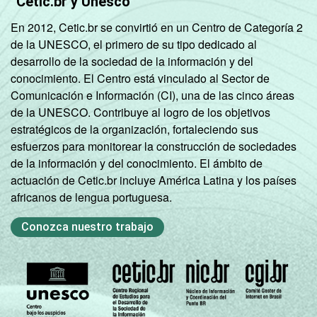
Cetic.br y Unesco
serviços
En 2012, Cetic.br se convirtió en un Centro de Categoría 2
de la UNESCO, el primero de su tipo dedicado al
¹ Base: 6.175 empresas que declararam ter
desarrollo de la sociedad de la información y del
acesso à Internet que afirmaram ter
conocimiento. El Centro está vinculado al Sector de
encontrado alguma barreira para venda, com
Comunicación e Información (CI), una de las cinco áreas
10 ou mais pessoas ocupadas, que
de la UNESCO. Contribuye al logro de los objetivos
constituem os seguintes segmentos da
estratégicos de la organización, fortaleciendo sus
CNAE 2.0 (C, F, G, H, I, J, L, M, N, R e S).
esfuerzos para monitorear la construcción de sociedades
Respostas estimuladas. Dados coletados
de la información y del conocimiento. El ámbito de
entre setembro de 2014 e março de 2015.
actuación de Cetic.br incluye América Latina y los países
Fonte: NIC.br - set 2014 / mar 2015
africanos de lengua portuguesa.
Conozca nuestro trabajo