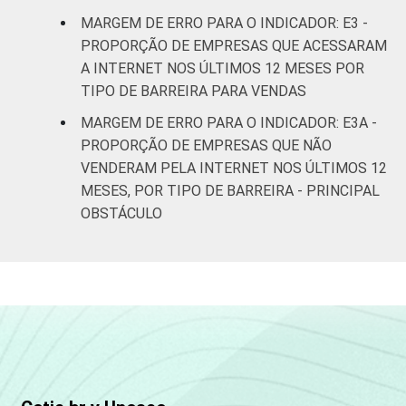
Atividades
MARGEM DE ERRO PARA O INDICADOR: E3 -
imobiliárias;
PROPORÇÃO DE EMPRESAS QUE ACESSARAM
Atividades
A INTERNET NOS ÚLTIMOS 12 MESES POR
profissionais,
TIPO DE BARREIRA PARA VENDAS
científicas e
5,3
técnicas;
MARGEM DE ERRO PARA O INDICADOR: E3A -
Atividades
PROPORÇÃO DE EMPRESAS QUE NÃO
administrativas
VENDERAM PELA INTERNET NOS ÚLTIMOS 12
e serviços
MESES, POR TIPO DE BARREIRA - PRINCIPAL
complentares
OBSTÁCULO
Informação e
4,8
Comunicação
Artes, cultura,
esporte e
recreação;
4,7
Outras
atividades de