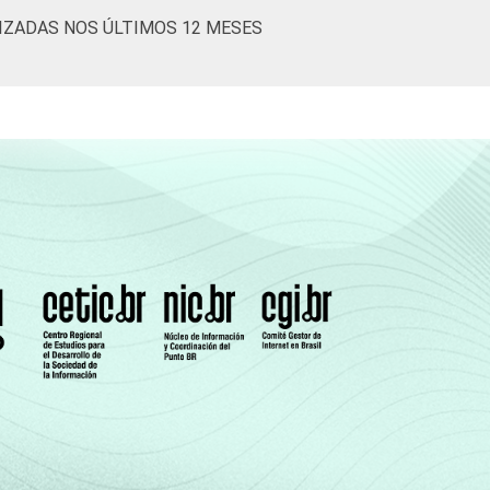
LIZADAS NOS ÚLTIMOS 12 MESES
29
59
46
56
8
32
59
61
69
6