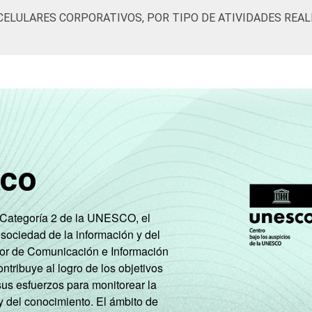
CELULARES CORPORATIVOS, POR TIPO DE ATIVIDADES REA
83
63
68
37
sco
e Categoría 2 de la UNESCO, el
 sociedad de la información y del
88
66
68
41
tor de Comunicación e Información
tribuye al logro de los objetivos
sus esfuerzos para monitorear la
y del conocimiento. El ámbito de