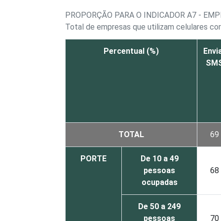
PROPORÇÃO PARA O INDICADOR A7 - EMP
Total de empresas que utilizam celulares co
Percentual (%)
Envi
SM
TOTAL
69
PORTE
De 10 a 49
pessoas
68
ocupadas
De 50 a 249
pessoas
70