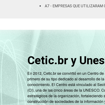
Atividades
A7 - EMPRESAS QUE UTILIZARAM 
imobiliárias
atividades
profissionais,
científicas e
71
técnicas,
atividades
administrativas
e serviços
Cetic.br y Une
complementares
Artes, cultura,
En 2012, Cetic.br se convirtió en un Centro d
esporte e
primero de su tipo dedicado al desarrollo de la
recreação,
68
conocimiento. El Centro está vinculado al Sec
outras
(CI), una de las cinco áreas de la UNESCO. Con
atividades de
estratégicos de la organización, fortaleciendo 
serviços
construcción de sociedades de la información 