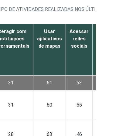
IPO DE ATIVIDADES REALIZADAS NOS ÚLTIMOS 12 MESES
teragir com
Usar
Acessar
Fazer
Nenhu
nstituições
aplicativos
redes
fotos
vernamentais
de mapas
sociais
ou
vídeos
31
61
53
68
5
31
60
55
68
5
28
63
46
67
4