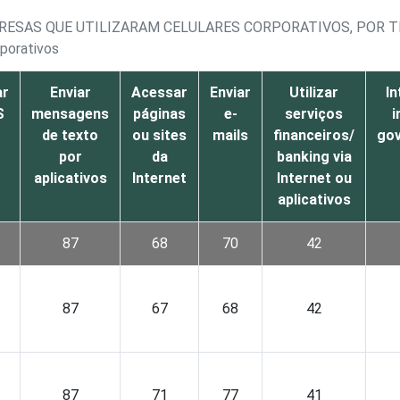
RESAS QUE UTILIZARAM CELULARES CORPORATIVOS, POR T
rporativos
ar
Enviar
Acessar
Enviar
Utilizar
In
S
mensagens
páginas
e-
serviços
i
de texto
ou sites
mails
financeiros/
go
por
da
banking via
aplicativos
Internet
Internet ou
aplicativos
87
68
70
42
87
67
68
42
87
71
77
41