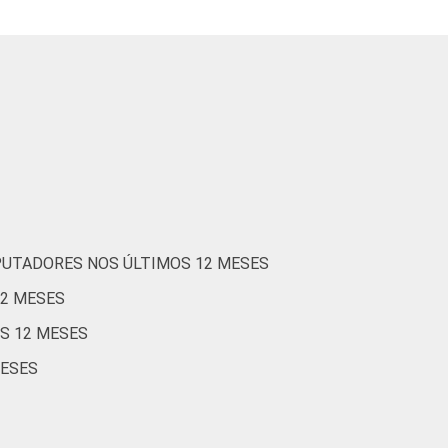
38
71
55
76
3
28
54
56
68
4
36
68
46
68
8
PUTADORES NOS ÚLTIMOS 12 MESES
12 MESES
S 12 MESES
37
52
50
56
6
MESES
33
71
61
67
3