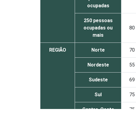
ocupadas
250 pessoas
ocupadas ou
80
mais
REGIÃO
Norte
70
Nordeste
55
Sudeste
69
Sul
75
Centro-Oeste
75
MERCADOS
Indústria de
71
DE
transformação