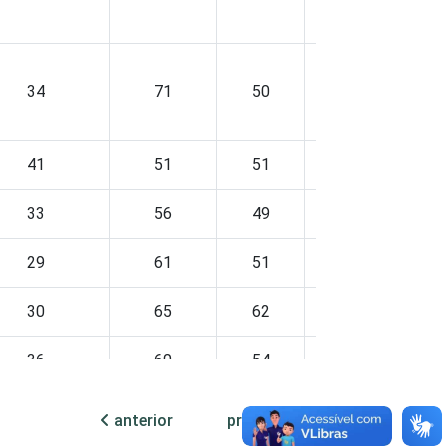
34
71
50
73
3
41
51
51
66
6
33
56
49
61
7
29
61
51
68
4
30
65
62
75
4
36
60
54
66
3
anterior
próxima
30
68
53
76
3