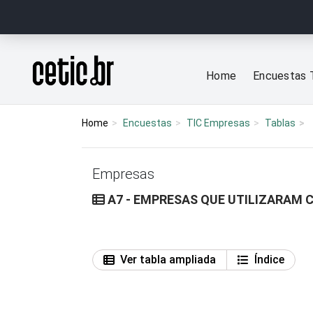
Ir para o conteúdo
Página inicial
Home
Encuestas 
Home
Encuestas
TIC Empresas
Tablas
Empresas
A7 - EMPRESAS QUE UTILIZARAM C
Ver tabla ampliada
Índice