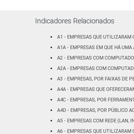
ATUAÇÃO -
CNAE 2.0
Construção
71
Indicadores Relacionados
Comércio,
reparação de
A1 - EMPRESAS QUE UTILIZARAM
veículos
67
automotores e
A1A - EMPRESAS EM QUE HÁ UMA
motocicletas
A2 - EMPRESAS COM COMPUTADO
A2A - EMPRESAS COM COMPUTAD
Transporte,
armazenagem e
68
A3 - EMPRESAS, POR FAIXAS DE
correio
A4A - EMPRESAS QUE OFERECERA
Alojamento e
A4C - EMPRESAS, POR FERRAMEN
64
alimentação
A4D - EMPRESAS, POR PÚBLICO A
Informação e
A5 - EMPRESAS COM REDE (LAN, 
72
comunicação
A6 - EMPRESAS QUE UTILIZARAM