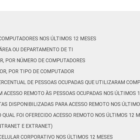
87
75
77
49
 COMPUTADORES NOS ÚLTIMOS 12 MESES
88
65
67
40
 ÁREA OU DEPARTAMENTO DE TI
R, POR NÚMERO DE COMPUTADORES
OR, POR TIPO DE COMPUTADOR
79
65
71
42
 PERCENTUAL DE PESSOAS OCUPADAS QUE UTILIZARAM COM
M ACESSO REMOTO ÀS PESSOAS OCUPADAS NOS ÚLTIMOS 
TAS DISPONIBILIZADAS PARA ACESSO REMOTO NOS ÚLTIMO
86
65
67
48
O QUAL FOI OFERECIDO ACESSO REMOTO NOS ÚLTIMOS 12 
INTRANET E EXTRANET)
91
80
83
44
 CELULAR CORPORATIVO NOS ÚLTIMOS 12 MESES