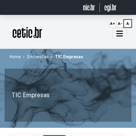
Ir para o conteúdo
A+
A-
A
Página inicial
Home
Encuestas
TIC Empresas
TIC Empresas