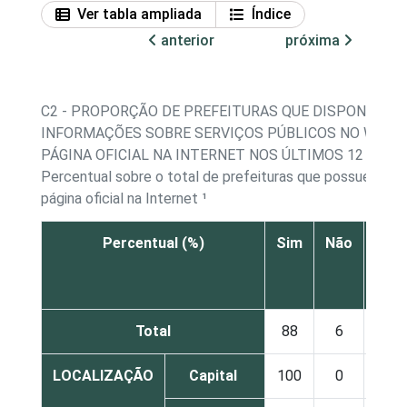
Ver tabla ampliada
Índice
anterior
próxima
C2 - PROPORÇÃO DE PREFEITURAS QUE DISPONIBILI
INFORMAÇÕES SOBRE SERVIÇOS PÚBLICOS NO WEBSI
PÁGINA OFICIAL NA INTERNET NOS ÚLTIMOS 12 MESE
Percentual sobre o total de prefeituras que possuem we
página oficial na Internet ¹
Percentual (%)
Sim
Não
sab
Res
Total
88
6
LOCALIZAÇÃO
Capital
100
0