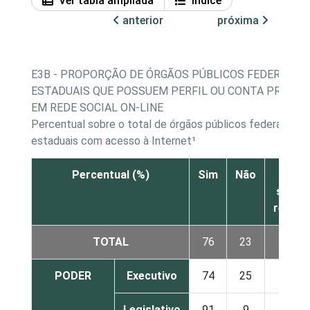
Ver tabla ampliada
Índice
anterior
próxima
E3B - PROPORÇÃO DE ÓRGÃOS PÚBLICOS FEDERAIS E
ESTADUAIS QUE POSSUEM PERFIL OU CONTA PRÓPRI
EM REDE SOCIAL ON-LINE
Percentual sobre o total de órgãos públicos federais e
estaduais com acesso à Internet¹
Percentual (%)
Sim
Não
Nã
sabe/
respo
TOTAL
76
23
1
PODER
Executivo
74
25
1
Legislativo
91
9
0