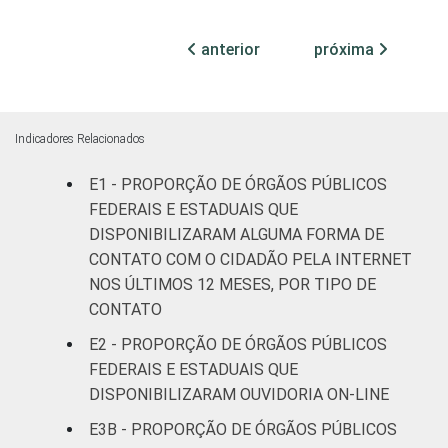
¹Base: 1.641 órgãos públicos federais e
anterior
próxima
estaduais que declararam ter acesso à
Internet nos últimos 12 meses. Dados
coletados entre julho e outubro de 2015.
Indicadores Relacionados
E1 - PROPORÇÃO DE ÓRGÃOS PÚBLICOS
FEDERAIS E ESTADUAIS QUE
DISPONIBILIZARAM ALGUMA FORMA DE
CONTATO COM O CIDADÃO PELA INTERNET
NOS ÚLTIMOS 12 MESES, POR TIPO DE
CONTATO
E2 - PROPORÇÃO DE ÓRGÃOS PÚBLICOS
FEDERAIS E ESTADUAIS QUE
DISPONIBILIZARAM OUVIDORIA ON-LINE
E3B - PROPORÇÃO DE ÓRGÃOS PÚBLICOS