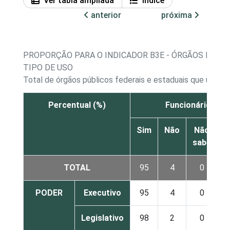
Ver tabla ampliada
Índice
anterior
próxima
PROPORÇÃO PARA O INDICADOR B3E - ÓRGÃOS PÚBLI
TIPO DE USO
Total de órgãos públicos federais e estaduais que utiliza
Percentual (%)
Funcionários de 
Sim
Não
Não
sabe
r
TOTAL
95
4
0
PODER
Executivo
95
4
0
Legislativo
98
2
0