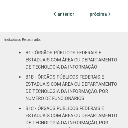
Não
94
6
0
declarado
anterior
próxima
Fonte: CGI.br/NIC.br, Centro Regional de
Estudos para o Desenvolvimento da
Sociedade da Informação (Cetic.br),
Indicadores Relacionados
Pesquisa sobre o uso das tecnologias de
B1 - ÓRGÃOS PÚBLICOS FEDERAIS E
informação e comunicação no setor público
ESTADUAIS COM ÁREA OU DEPARTAMENTO
brasileiro - TIC Governo Eletrônico 2017
DE TECNOLOGIA DA INFORMAÇÃO
B1B - ÓRGÃOS PÚBLICOS FEDERAIS E
ESTADUAIS COM ÁREA OU DEPARTAMENTO
DE TECNOLOGIA DA INFORMAÇÃO, POR
NÚMERO DE FUNCIONÁRIOS
B1C - ÓRGÃOS PÚBLICOS FEDERAIS E
ESTADUAIS COM ÁREA OU DEPARTAMENTO
DE TECNOLOGIA DA INFORMAÇÃO, POR