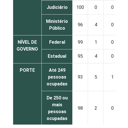
Judiciário
100
0
0
Ministério
96
4
0
Público
NÍVEL DE
Federal
99
1
0
GOVERNO
Estadual
95
4
0
PORTE
Até 249
pessoas
93
5
1
ocupadas
De 250 ou
mais
98
2
0
pessoas
ocupadas