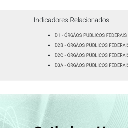
ocupadas
Não
Indicadores Relacionados
28
declarado
D1 - ÓRGÃOS PÚBLICOS FEDERAIS
Fonte: CGI.br/NIC.br, Centro Regional 
tecnologias de informação e comunicaçã
D2B - ÓRGÃOS PÚBLICOS FEDERAI
D2C - ÓRGÃOS PÚBLICOS FEDERAI
D3A - ÓRGÃOS PÚBLICOS FEDERAI