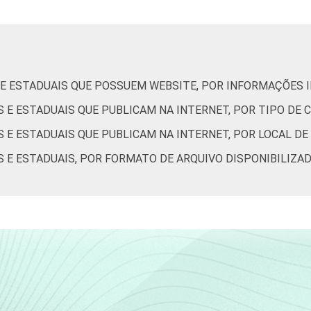
52
12
3
8
6
35
 E ESTADUAIS QUE POSSUEM WEBSITE, POR INFORMAÇÕES 
de Estudos para o Desenvolvimento da Sociedade da Informação 
o no setor público brasileiro - TIC Governo Eletrônico 2019.
S E ESTADUAIS QUE PUBLICAM NA INTERNET, POR TIPO DE
S E ESTADUAIS QUE PUBLICAM NA INTERNET, POR LOCAL D
S E ESTADUAIS, POR FORMATO DE ARQUIVO DISPONIBILIZA