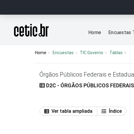
Ir para o conteúdo
Página inicial
Home
Encuestas 
Home
Encuestas
TIC Governo
Tablas
Órgãos Públicos Federais e Estadua
D2C - ÓRGÃOS PÚBLICOS FEDERAIS
Ver tabla ampliada
Índice