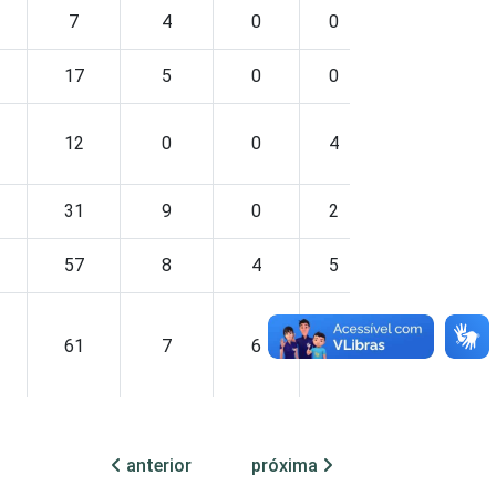
7
4
0
0
2
17
5
0
0
0
12
0
0
4
0
31
9
0
2
0
57
8
4
5
3
61
7
6
4
3
anterior
próxima
51
7
1
4
2