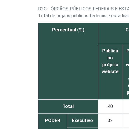
D2C - ÓRGÃOS PÚBLICOS FEDERAIS E ES
Total de órgãos públicos federais e estadua
Percentual (%)
C
Publica
P
no
próprio
w
website
p
Total
40
PODER
Executivo
32