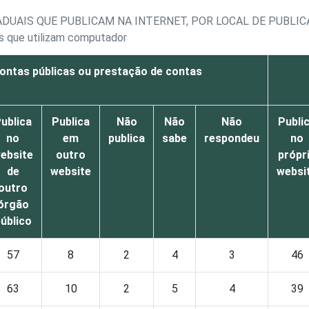
TADUAIS QUE PUBLICAM NA INTERNET, POR LOCAL DE PUBL
is que utilizam computador
ontas públicas ou prestação de contas
ublica
Publica
Não
Não
Não
Publi
no
em
publica
sabe
respondeu
no
ebsite
outro
própr
de
website
websi
outro
órgão
úblico
57
8
2
4
3
46
63
10
2
5
4
39