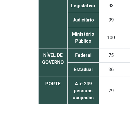
Legislativo
93
Judiciário
99
Ministério
100
Público
NÍVEL DE
Federal
75
GOVERNO
Estadual
36
PORTE
Até 249
pessoas
29
ocupadas
De 250 ou
mais
50
pessoas