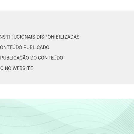
48
14
2
13
4
INSTITUCIONAIS DISPONIBILIZADAS
(Cetic.br), Pesquisa sobre o uso das
 CONTEÚDO PUBLICADO
E PUBLICAÇÃO DO CONTEÚDO
DO NO WEBSITE