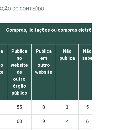
ICAÇÃO DO CONTEÚDO
Compras, licitações ou compras eletrônicas
ca
Publica
Publica
Não
Não
Não
no
em
publica
sabe
respondeu
io
website
outro
te
de
website
outro
órgão
público
55
8
3
5
2
60
9
4
6
3