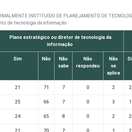
RMALMENTE INSTITUÍDO DE PLANEJAMENTO DE TECNOLOGI
nto de tecnologia da informação
Plano estratégico ou diretor de tecnologia da
informação
Sim
Não
Não
Não
Não
S
sabe
respondeu
se
aplica
21
71
7
0
2
2
25
66
7
0
3
1
24
65
8
0
2
2
21
70
7
0
1
2