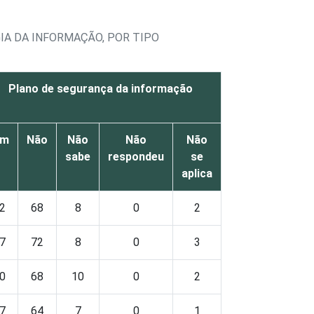
A DA INFORMAÇÃO, POR TIPO
Plano de segurança da informação
im
Não
Não
Não
Não
sabe
respondeu
se
aplica
2
68
8
0
2
7
72
8
0
3
0
68
10
0
2
7
64
7
0
1