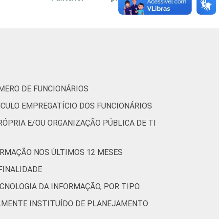
6
66
6
2
0
0
65
5
0
0
ÚMERO DE FUNCIONÁRIOS
NCULO EMPREGATÍCIO DOS FUNCIONÁRIOS
4
39
7
0
0
RÓPRIA E/OU ORGANIZAÇÃO PÚBLICA DE TI
ORMAÇÃO NOS ÚLTIMOS 12 MESES
0
79
5
0
5
FINALIDADE
CNOLOGIA DA INFORMAÇÃO, POR TIPO
4
70
16
0
0
LMENTE INSTITUÍDO DE PLANEJAMENTO