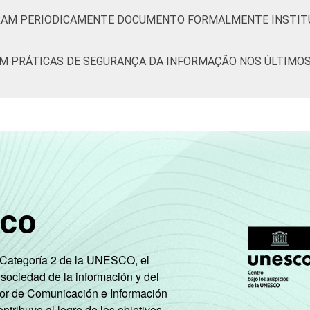
ORAM PERIODICAMENTE DOCUMENTO FORMALMENTE INSTIT
14
72
6
0
9
1
AM PRÁTICAS DE SEGURANÇA DA INFORMAÇÃO NOS ÚLTIMOS 
34
55
9
0
2
2
27
62
10
0
0
1
sco
36
64
0
0
0
2
e Categoría 2 de la UNESCO, el
 sociedad de la información y del
tor de Comunicación e Información
23
59
9
0
9
3
tribuye al logro de los objetivos