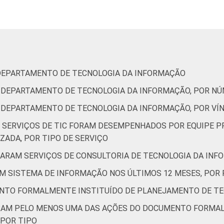
26
68
6
1
0
2
 DEPARTAMENTO DE TECNOLOGIA DA INFORMAÇÃO
32
64
3
0
0
3
U DEPARTAMENTO DE TECNOLOGIA DA INFORMAÇÃO, POR N
U DEPARTAMENTO DE TECNOLOGIA DA INFORMAÇÃO, POR VÍ
51
42
7
0
0
5
S SERVIÇOS DE TIC FORAM DESEMPENHADOS POR EQUIPE P
ZADA, POR TIPO DE SERVIÇO
TARAM SERVIÇOS DE CONSULTORIA DE TECNOLOGIA DA INF
5
84
5
0
5
1
AM SISTEMA DE INFORMAÇÃO NOS ÚLTIMOS 12 MESES, POR 
NTO FORMALMENTE INSTITUÍDO DE PLANEJAMENTO DE TE
21
70
8
0
0
1
ZARAM PELO MENOS UMA DAS AÇÕES DO DOCUMENTO FORMA
 POR TIPO