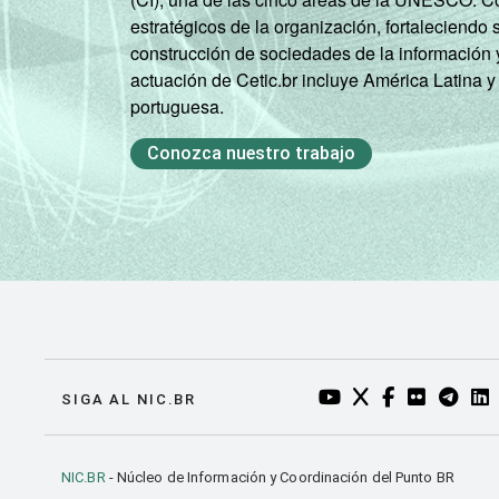
estratégicos de la organización, fortaleciendo 
Nordeste - Mais
construcción de sociedades de la información 
de 5 mil até 10
actuación de Cetic.br incluye América Latina y
mil habitantes
portuguesa.
Nordeste - Mais
Conozca nuestro trabajo
de 10 mil até 20
mil habitantes
Nordeste - Mais
de 20 mil até 50
mil habitantes
Nordeste - Mais
de 50 mil até 100
YOUTUBE DO NIC.BR
TWITTER DO NIC
FACEBOOK DO
FLICKR DO
TELEGR
LI
SIGA AL NIC.BR
mil habitantes
Nordeste - Mais
NIC.BR
- Núcleo de Información y Coordinación del Punto BR