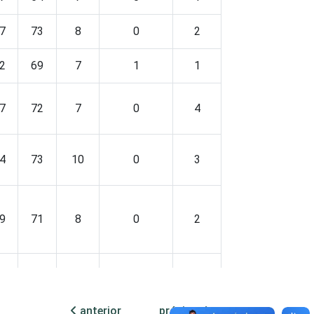
7
73
8
0
2
2
69
7
1
1
7
72
7
0
4
4
73
10
0
3
9
71
8
0
2
3
66
10
0
1
anterior
próxima