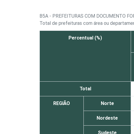
B5A - PREFEITURAS COM DOCUMENTO FO
Total de prefeituras com área ou departame
Percentual (%)
Total
REGIÃO
Norte
Nordeste
Sudeste