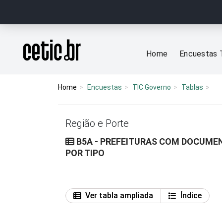
Ir para o conteúdo
Página inicial
Home
Encuestas 
Home
Encuestas
TIC Governo
Tablas
Região e Porte
B5A - PREFEITURAS COM DOCUME
POR TIPO
Ver tabla ampliada
Índice