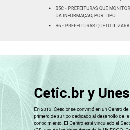
Norte - Mais de
B5C - PREFEITURAS QUE MONIT
10 mil até 20 mil
DA INFORMAÇÃO, POR TIPO
habitantes
B6 - PREFEITURAS QUE UTILIZAR
Norte - Mais de
20 mil até 50 mil
habitantes
Norte - Mais de
50 mil até 100 mil
habitantes
Cetic.br y Une
Norte - Mais de
100 mil
habitantes
En 2012, Cetic.br se convirtió en un Centro d
primero de su tipo dedicado al desarrollo de la
Nordeste - Até 5
conocimiento. El Centro está vinculado al Sec
mil habitantes
(CI), una de las cinco áreas de la UNESCO. Con