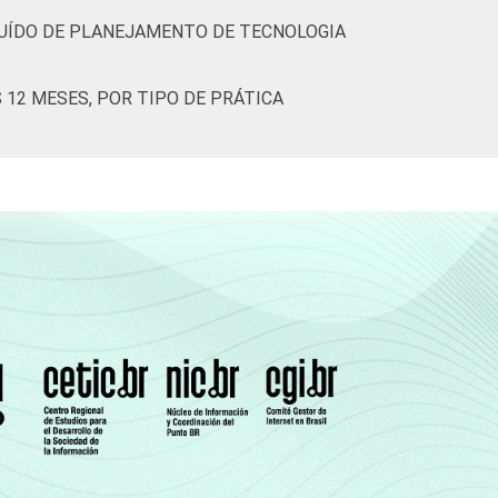
UÍDO DE PLANEJAMENTO DE TECNOLOGIA
0
78
3
0
9
12 MESES, POR TIPO DE PRÁTICA
4
63
11
0
2
3
77
10
0
0
3
77
0
0
0
6
45
9
0
9