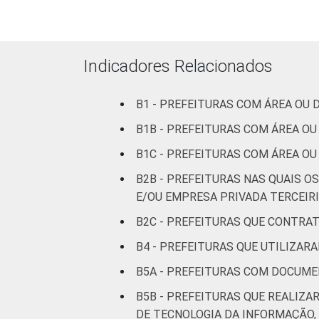
Mais de 50 mil
até 100 mil
habitantes
Indicadores Relacionados
Mais de 100 mil
B1 - PREFEITURAS COM ÁREA OU
até 500 mil
habitantes
B1B - PREFEITURAS COM ÁREA O
B1C - PREFEITURAS COM ÁREA O
Mais de 500 mil
B2B - PREFEITURAS NAS QUAIS O
habitantes
E/OU EMPRESA PRIVADA TERCEIRI
REGIÃO E
Norte - Até 5 mil
B2C - PREFEITURAS QUE CONTRA
PORTE
habitantes
B4 - PREFEITURAS QUE UTILIZAR
Norte - Mais de 5
B5A - PREFEITURAS COM DOCUME
mil até 10 mil
B5B - PREFEITURAS QUE REALI
habitantes
DE TECNOLOGIA DA INFORMAÇÃO,