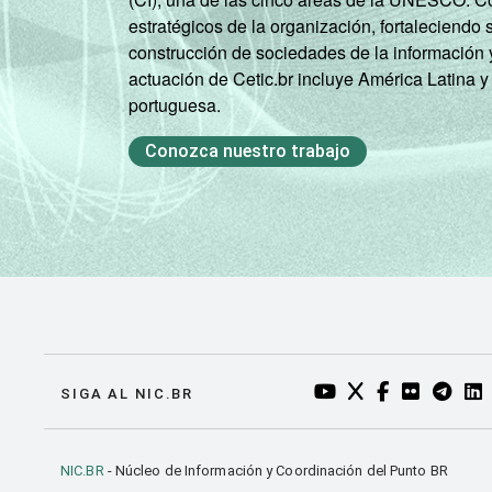
estratégicos de la organización, fortaleciendo 
construcción de sociedades de la información 
actuación de Cetic.br incluye América Latina y
portuguesa.
Conozca nuestro trabajo
YOUTUBE DO NIC.BR
TWITTER DO NIC
FACEBOOK DO
FLICKR DO
TELEGR
LI
SIGA AL NIC.BR
NIC.BR
- Núcleo de Información y Coordinación del Punto BR