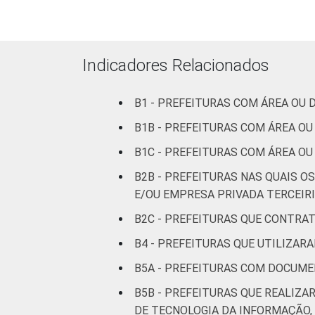
100 mil
habitantes
Mais de
Indicadores Relacionados
100 mil
até 500
2
B1 - PREFEITURAS COM ÁREA OU
mil
habitantes
B1B - PREFEITURAS COM ÁREA O
B1C - PREFEITURAS COM ÁREA O
Mais de
B2B - PREFEITURAS NAS QUAIS O
500 mil
3
habitantes
E/OU EMPRESA PRIVADA TERCEIRI
B2C - PREFEITURAS QUE CONTRA
Fonte: CGI.br/NIC.br, Centro Regional 
B4 - PREFEITURAS QUE UTILIZAR
tecnologias de informação e comunicaçã
B5A - PREFEITURAS COM DOCUME
B5B - PREFEITURAS QUE REALI
DE TECNOLOGIA DA INFORMAÇÃO,