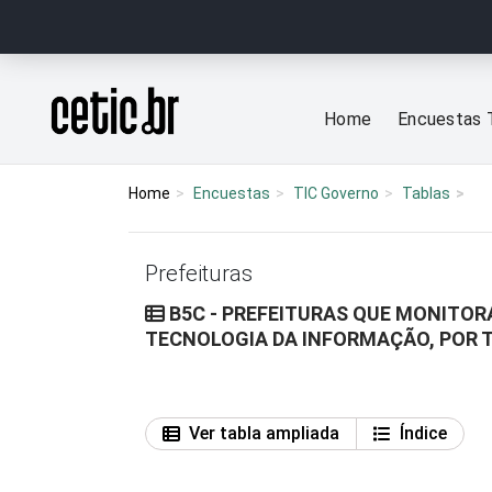
Ir para o conteúdo
Página inicial
Home
Encuestas 
Home
Encuestas
TIC Governo
Tablas
Prefeituras
B5C - PREFEITURAS QUE MONITO
TECNOLOGIA DA INFORMAÇÃO, POR 
Ver tabla ampliada
Índice