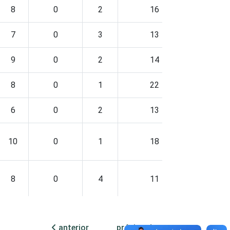
8
0
2
16
7
0
3
13
9
0
2
14
8
0
1
22
6
0
2
13
10
0
1
18
8
0
4
11
anterior
próxima
8
0
1
17