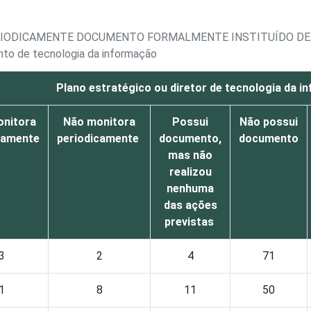
RIODICAMENTE DOCUMENTO FORMALMENTE INSTITUÍDO DE
nto de tecnologia da informação
Plano estratégico ou diretor de tecnologia da 
onitora
Não monitora
Possui
Não possui
camente
periodicamente
documento,
documento
mas não
realizou
nenhuma
das ações
previstas
3
2
4
71
1
8
11
50