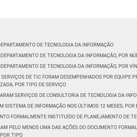
3
2
5
64
 DEPARTAMENTO DE TECNOLOGIA DA INFORMAÇÃO
U DEPARTAMENTO DE TECNOLOGIA DA INFORMAÇÃO, POR N
U DEPARTAMENTO DE TECNOLOGIA DA INFORMAÇÃO, POR VÍ
S SERVIÇOS DE TIC FORAM DESEMPENHADOS POR EQUIPE P
7
10
5
42
ZADA, POR TIPO DE SERVIÇO
TARAM SERVIÇOS DE CONSULTORIA DE TECNOLOGIA DA INF
de Estudos para o Desenvolvimento da Sociedade da Informação 
AM SISTEMA DE INFORMAÇÃO NOS ÚLTIMOS 12 MESES, POR 
o no setor público brasileiro - TIC Governo Eletrônico 2019.
NTO FORMALMENTE INSTITUÍDO DE PLANEJAMENTO DE TE
ZARAM PELO MENOS UMA DAS AÇÕES DO DOCUMENTO FORMA
 POR TIPO