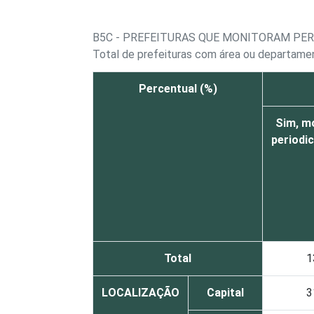
B5C - PREFEITURAS QUE MONITORAM PE
Total de prefeituras com área ou departame
Percentual (%)
Sim, m
periodi
Total
1
LOCALIZAÇÃO
Capital
3