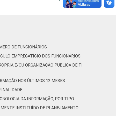
6
0
0
24
ÚMERO DE FUNCIONÁRIOS
NCULO EMPREGATÍCIO DOS FUNCIONÁRIOS
RÓPRIA E/OU ORGANIZAÇÃO PÚBLICA DE TI
7
0
0
47
ORMAÇÃO NOS ÚLTIMOS 12 MESES
(Cetic.br), Pesquisa sobre o uso das
FINALIDADE
CNOLOGIA DA INFORMAÇÃO, POR TIPO
LMENTE INSTITUÍDO DE PLANEJAMENTO