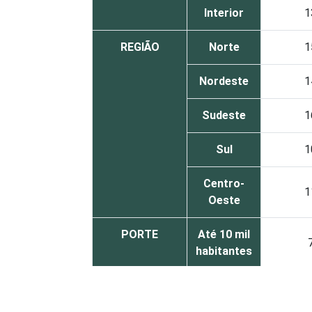
Interior
1
REGIÃO
Norte
1
Nordeste
1
Sudeste
1
Sul
1
Centro-
1
Oeste
PORTE
Até 10 mil
habitantes
Mais de 10
mil até
1