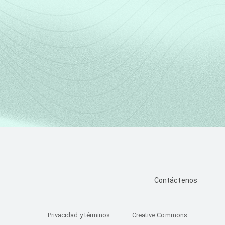
PÁGINA DE CONTA
Contáctenos
Privacidad y términos
Creative Commons