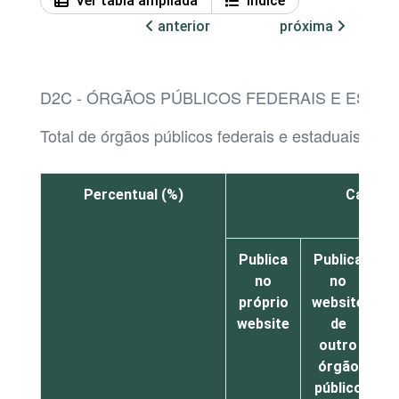
Ver tabla ampliada
Índice
anterior
próxima
D2C - ÓRGÃOS PÚBLICOS FEDERAIS E ESTA
Total de órgãos públicos federais e estaduais com
Percentual (%)
Catálog
Publica
Publica
P
no
no
próprio
website
website
de
w
outro
órgão
público