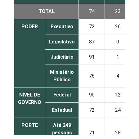
TOTAL
74
23
PODER
Executivo
72
26
Legislativo
87
0
Judiciário
91
1
Ministério
76
4
Público
NÍVEL DE
Federal
90
12
GOVERNO
Estadual
72
24
PORTE
Até 249
pessoas
71
28