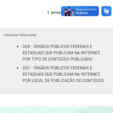
ocupadas
anterior
próxima
De 250 ou
mais
78
20
pessoas
ocupadas
Indicadores Relacionados
Não
D2B - ÓRGÃOS PÚBLICOS FEDERAIS E
57
17
declarado
ESTADUAIS QUE PUBLICAM NA INTERNET,
POR TIPO DE CONTEÚDO PUBLICADO
Fonte: CGI.br/NIC.br, Centro Regional de
D2C - ÓRGÃOS PÚBLICOS FEDERAIS E
Estudos para o Desenvolvimento da
ESTADUAIS QUE PUBLICAM NA INTERNET,
Sociedade da Informação (Cetic.br),
POR LOCAL DE PUBLICAÇÃO DO CONTEÚDO
Pesquisa sobre o uso das tecnologias de
informação e comunicação no setor público
brasileiro – TIC Governo Eletrônico 2023.