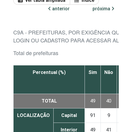
Ver tabla ampliada
Índice
anterior
próxima
C9A - PREFEITURAS, POR EXIGÊNCIA QUE O 
LOGIN OU CADASTRO PARA ACESSAR ALGUM
Total de prefeituras
Percentual (%)
Sim
Não
Não
sabe
TOTAL
49
40
3
LOCALIZAÇÃO
Capital
91
9
0
Interior
49
41
3