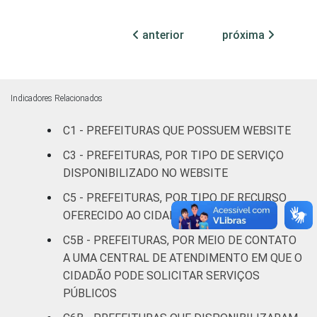
habitantes
anterior
próxima
Mais de
100 mil
até 500
68
28
2
mil
Indicadores Relacionados
habitantes
C1 - PREFEITURAS QUE POSSUEM WEBSITE
Mais de
C3 - PREFEITURAS, POR TIPO DE SERVIÇO
500 mil
78
16
6
DISPONIBILIZADO NO WEBSITE
habitantes
C5 - PREFEITURAS, POR TIPO DE RECURSO
Fonte: CGI.br/NIC.br, Centro Regional de
OFERECIDO AO CIDADÃO NO WEBSITE
Estudos para o Desenvolvimento da
C5B - PREFEITURAS, POR MEIO DE CONTATO
Sociedade da Informação (Cetic.br),
A UMA CENTRAL DE ATENDIMENTO EM QUE O
Pesquisa sobre o uso das tecnologias de
CIDADÃO PODE SOLICITAR SERVIÇOS
informação e comunicação no setor público
PÚBLICOS
brasileiro - TIC Governo Eletrônico 2023.