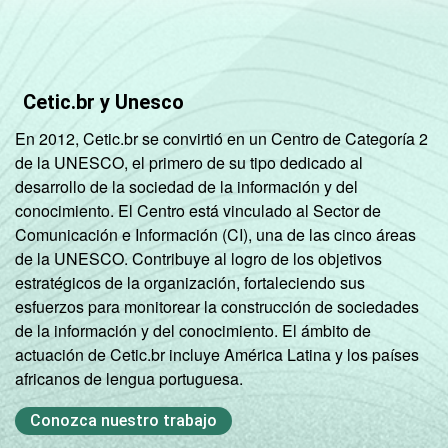
Mais de 2
64
SM até 3 SM
Cetic.br y Unesco
Mais de 3
75
SM
En 2012, Cetic.br se convirtió en un Centro de Categoría 2
de la UNESCO, el primero de su tipo dedicado al
CLASSE SOCIAL
AB
76
desarrollo de la sociedad de la información y del
conocimiento. El Centro está vinculado al Sector de
C
63
Comunicación e Información (CI), una de las cinco áreas
de la UNESCO. Contribuye al logro de los objetivos
DE
40
estratégicos de la organización, fortaleciendo sus
esfuerzos para monitorear la construcción de sociedades
1
de la información y del conocimiento. El ámbito de
Respostas estimuladas. Cada item
actuación de Cetic.br incluye América Latina y los países
apresentado se refere apenas aos
africanos de lengua portuguesa.
resultados da alternativa "sim". Dados
coletados entre abril e julho de 2012.
Conozca nuestro trabajo