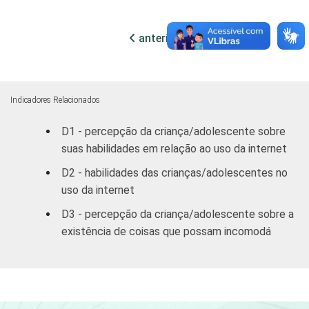
56
DO
I
PAI/RESPONSÁVEL
anterior
próxima
Fundamental
70
II
Médio ou
Indicadores Relacionados
69
mais
D1 - percepção da criança/adolescente sobre
FAIXA ETÁRIA
11-12
48
suas habilidades em relação ao uso da internet
D2 - habilidades das crianças/adolescentes no
13-14
69
uso da internet
D3 - percepção da criança/adolescente sobre a
15-16
73
existência de coisas que possam incomodá
RENDA FAMILIAR
Até 1 SM
62
Mais de 1
54
SM até 2 SM