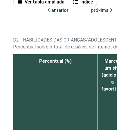
Ver tabla ampliada
Índice
anterior
próxima
D2 - HABILIDADES DAS CRIANÇAS/ADOLESCENTES N
Percentual sobre o total de usuários de Internet de 11 a
Percentual (%)
Marcar
um site
(adicionar
a
favoritos)