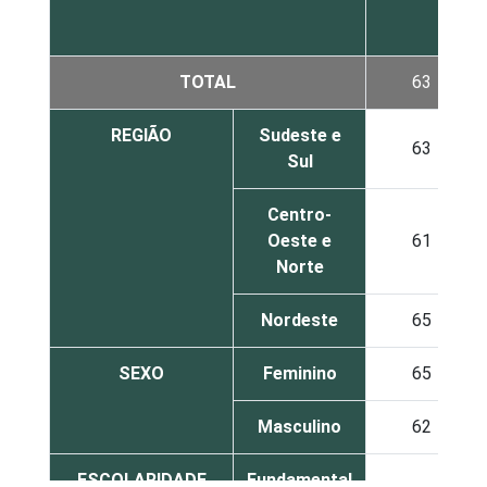
TOTAL
63
REGIÃO
Sudeste e
63
Sul
Centro-
Oeste e
61
Norte
Nordeste
65
SEXO
Feminino
65
Masculino
62
ESCOLARIDADE
Fundamental