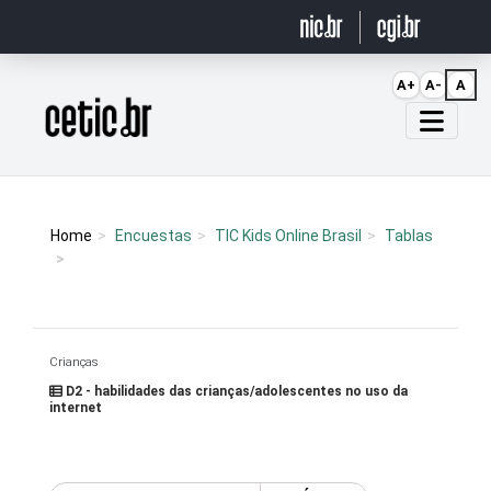
Ir para o conteúdo
A+
A-
A
Página inicial
Home
Encuestas
TIC Kids Online Brasil
Tablas
Crianças
D2 - habilidades das crianças/adolescentes no uso da
internet