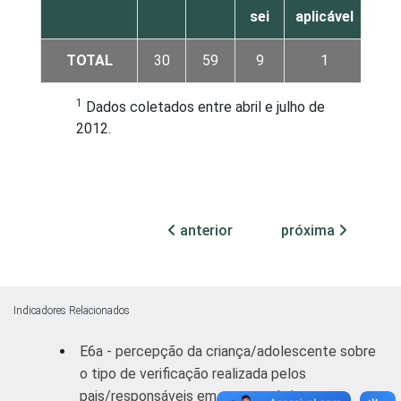
sei
aplicável
TOTAL
30
59
9
1
1
Dados coletados entre abril e julho de
2012.
anterior
próxima
Indicadores Relacionados
E6a - percepção da criança/adolescente sobre
o tipo de verificação realizada pelos
pais/responsáveis em seu uso da internet