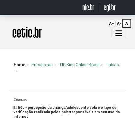
Ir para o conteúdo
A+
A-
A
Página inicial
Home
Encuestas
TIC Kids Online Brasil
Tablas
Crianças
E6c - percepção da criança/adolescente sobre o tipo de
verificação realizada pelos pais/responsáveis em seu uso da
internet