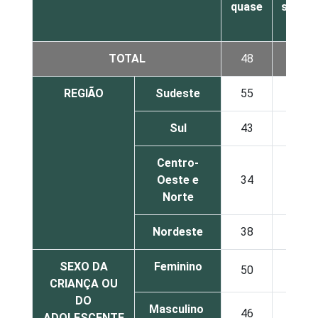
quase
seman
TOTAL
48
34
REGIÃO
Sudeste
55
32
Sul
43
30
Centro-
Oeste e
34
33
Norte
Nordeste
38
45
SEXO DA
Feminino
50
31
CRIANÇA OU
DO
Masculino
46
38
ADOLESCENTE