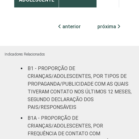
ESCOLARIDADE
Até
DOS PAIS OU
Fundamental
40
37
anterior
próxima
RESPONSÁVEIS
I
Fundamental
37
38
II
Indicadores Relacionados
Médio ou
B1 - PROPORÇÃO DE
55
31
mais
CRIANÇAS/ADOLESCENTES, POR TIPOS DE
PROPAGANDA/PUBLICIDADE COM AS QUAIS
FAIXA ETÁRIA
De 9 a 10
TIVERAM CONTATO NOS ÚLTIMOS 12 MESES,
45
36
DA CRIANÇA
anos
SEGUNDO DECLARAÇÃO DOS
OU DO
PAIS/RESPONSÁVEIS
ADOLESCENTE
De 11 a 12
46
29
B1A - PROPORÇÃO DE
anos
CRIANÇAS/ADOLESCENTES, POR
FREQUÊNCIA DE CONTATO COM
De 13 a 14