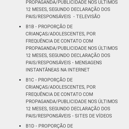
44
37
PROPAGANDA/PUBLICIDADE NOS ÚLTIMOS
anos
12 MESES, SEGUNDO DECLARAÇÃO DOS
PAIS/RESPONSÁVEIS - TELEVISÃO
De 15 a 17
53
33
anos
B1B - PROPORÇÃO DE
CRIANÇAS/ADOLESCENTES, POR
RENDA
Até 1 SM
50
31
FREQUÊNCIA DE CONTATO COM
FAMILIAR
PROPAGANDA/PUBLICIDADE NOS ÚLTIMOS
Mais de 1
12 MESES, SEGUNDO DECLARAÇÃO DOS
32
35
SM até 2 SM
PAIS/RESPONSÁVEIS - MENSAGENS
INSTANTÂNEAS NA INTERNET
Mais de 2
47
40
B1C - PROPORÇÃO DE
SM até 3 SM
CRIANÇAS/ADOLESCENTES, POR
FREQUÊNCIA DE CONTATO COM
Mais de 3
57
30
PROPAGANDA/PUBLICIDADE NOS ÚLTIMOS
SM
12 MESES, SEGUNDO DECLARAÇÃO DOS
PAIS/RESPONSÁVEIS - SITES DE VÍDEOS
CLASSE
AB
54
32
SOCIAL
B1D - PROPORÇÃO DE