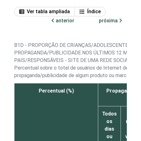
Ver tabla ampliada
Índice
anterior
próxima
B1D - PROPORÇÃO DE CRIANÇAS/ADOLESCENTES, PO
PROPAGANDA/PUBLICIDADE NOS ÚLTIMOS 12 MESES
PAIS/RESPONSÁVEIS - SITE DE UMA REDE SOCIAL
Percentual sobre o total de usuários de Internet de 9 a 
propaganda/publicidade de algum produto ou marca no si
Percentual (%)
Propaganda ou
Todos
Pelo
os
meno
dias
uma
ou
vez po