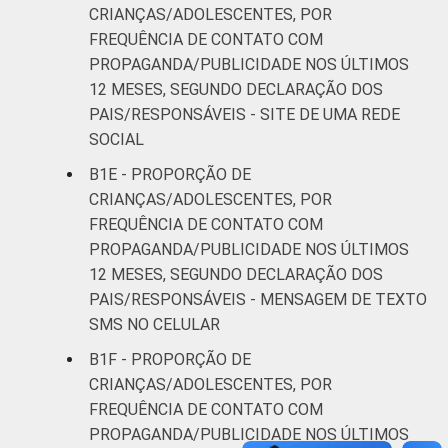
C
45
35
CRIANÇAS/ADOLESCENTES, POR
FREQUÊNCIA DE CONTATO COM
DE
19
37
PROPAGANDA/PUBLICIDADE NOS ÚLTIMOS
12 MESES, SEGUNDO DECLARAÇÃO DOS
¹Dados coletados entre setembro de 2013 e
PAIS/RESPONSÁVEIS - SITE DE UMA REDE
janeiro de 2014.
SOCIAL
²Base: 1 054 usuários de Internet de 9 a 17
B1E - PROPORÇÃO DE
anos que viram alguma
CRIANÇAS/ADOLESCENTES, POR
propaganda/publicidade de algum produto ou
FREQUÊNCIA DE CONTATO COM
marca no site de uma rede social. Respostas
PROPAGANDA/PUBLICIDADE NOS ÚLTIMOS
estimuladas.
Fonte: NIC.br - set/2013 a jan/2014
12 MESES, SEGUNDO DECLARAÇÃO DOS
PAIS/RESPONSÁVEIS - MENSAGEM DE TEXTO
SMS NO CELULAR
B1F - PROPORÇÃO DE
CRIANÇAS/ADOLESCENTES, POR
FREQUÊNCIA DE CONTATO COM
PROPAGANDA/PUBLICIDADE NOS ÚLTIMOS