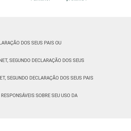
0
4
55
41
0
0
0
2
65
32
0
0
LARAÇÃO DOS SEUS PAIS OU
RNET, SEGUNDO DECLARAÇÃO DOS SEUS
0
7
54
39
0
0
NET, SEGUNDO DECLARAÇÃO DOS SEUS PAIS
0
6
52
41
0
0
U RESPONSÁVEIS SOBRE SEU USO DA
0
4
54
43
0
0
0
5
58
37
0
0