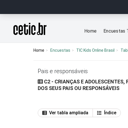
Ir para o conteúdo
Página inicial
Home
Encuestas 
Home
Encuestas
TIC Kids Online Brasil
Tab
Pais e responsáveis
C2 - CRIANÇAS E ADOLESCENTES, 
DOS SEUS PAIS OU RESPONSÁVEIS
Ver tabla ampliada
Índice