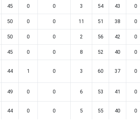
45
0
0
3
54
43
0
50
0
0
11
51
38
0
50
0
0
2
56
42
0
45
0
0
8
52
40
0
44
1
0
3
60
37
0
49
0
0
6
53
41
0
44
0
0
5
55
40
0
52
0
0
12
44
44
0