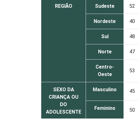
REGIÃO
Sudeste
52
Nordeste
40
Sul
48
Norte
47
Centro-
53
Oeste
SEXO DA
Masculino
45
CRIANÇA OU
DO
Feminino
50
ADOLESCENTE
ESCOLARIDADE
Até
DOS PAIS OU
Fundamental
36