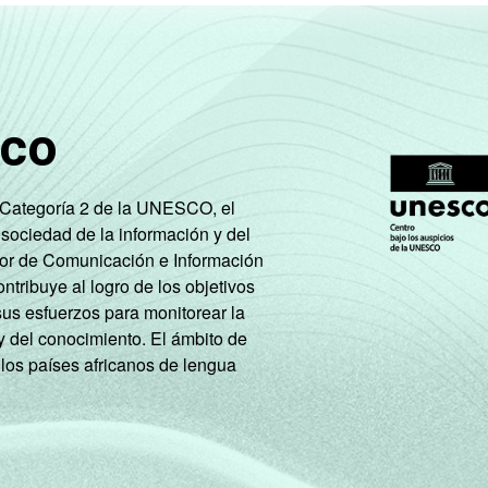
45
0
0
9
54
37
0
49
0
0
7
46
47
0
sco
44
0
0
2
55
43
0
e Categoría 2 de la UNESCO, el
 sociedad de la información y del
tor de Comunicación e Información
48
1
0
2
63
35
0
tribuye al logro de los objetivos
sus esfuerzos para monitorear la
y del conocimiento. El ámbito de
44
1
0
1
63
36
0
 los países africanos de lengua
47
0
0
3
55
41
0
49
0
0
12
45
43
0