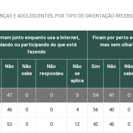
ANÇAS E ADOLESCENTES, POR TIPO DE ORIENTAÇÃO RECEBI
ntam junto enquanto usa a Internet,
Ficam por perto e
alando ou participando do que está
mas sem olhar
fazendo
Não
Não
Não
Não
Sim
Não
Nã
sabe
respondeu
se
sab
aplica
47
0
0
5
54
41
0
46
0
0
4
56
40
0
53
0
0
12
42
46
0