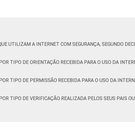
45
0
0
4
55
41
0
45
0
0
2
58
39
0
 QUE UTILIZAM A INTERNET COM SEGURANÇA, SEGUNDO DEC
 POR TIPO DE ORIENTAÇÃO RECEBIDA PARA O USO DA INTE
34
0
0
7
55
38
0
 POR TIPO DE PERMISSÃO RECEBIDA PARA O USO DA INTER
39
0
0
6
54
40
0
 POR TIPO DE VERIFICAÇÃO REALIZADA PELOS SEUS PAIS O
55
0
0
4
58
38
0
51
0
0
5
51
44
0