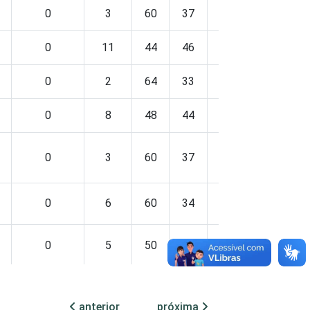
0
3
60
37
0
0
0
11
44
46
0
0
0
2
64
33
1
1
0
8
48
44
0
0
0
3
60
37
0
0
0
6
60
34
0
0
0
5
50
45
0
0
0
12
35
53
0
0
anterior
próxima