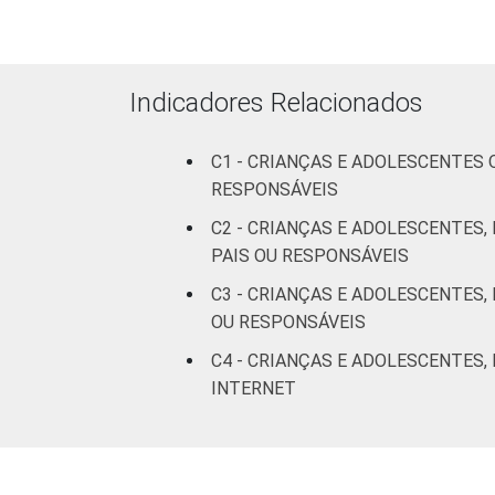
RESPONSÁVEIS
I
Fundamental
51
II
Indicadores Relacionados
Médio ou
53
C1 - CRIANÇAS E ADOLESCENTES
mais
RESPONSÁVEIS
FAIXA ETÁRIA
De 9 a 10
C2 - CRIANÇAS E ADOLESCENTES,
59
DA CRIANÇA
anos
PAIS OU RESPONSÁVEIS
OU DO
C3 - CRIANÇAS E ADOLESCENTES,
ADOLESCENTE
De 11 a 12
55
OU RESPONSÁVEIS
anos
C4 - CRIANÇAS E ADOLESCENTES,
De 13 a 14
INTERNET
41
anos
De 15 a 17
44
anos