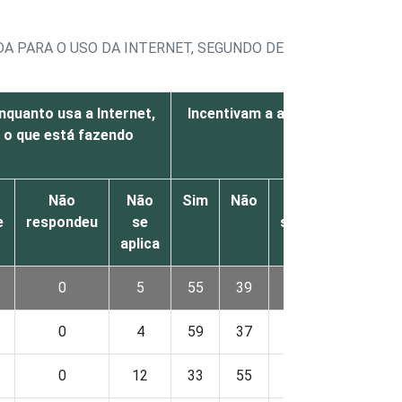
DA PARA O USO DA INTERNET, SEGUNDO DECLARAÇÃO DOS S
nquanto usa a Internet,
Incentivam a aprender coisas na
 o que está fazendo
sozinho(a)
o
Não
Não
Sim
Não
Não
Não
e
respondeu
se
sabe
responde
aplica
0
5
55
39
0
0
0
4
59
37
0
0
0
12
33
55
0
0