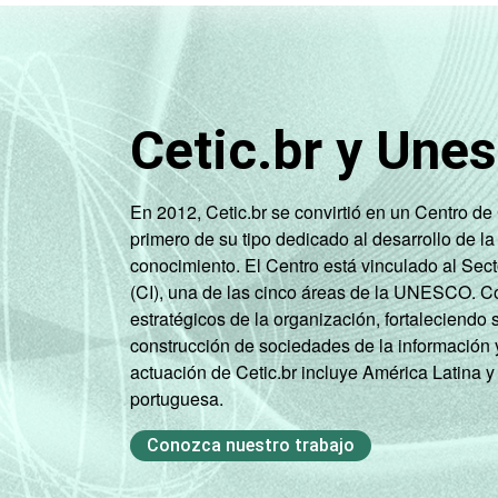
RENDA
Até 1 SM
46
FAMILIAR
Mais de 1
43
Cetic.br y Une
SM até 2 SM
Mais de 2
54
En 2012, Cetic.br se convirtió en un Centro d
SM até 3 SM
primero de su tipo dedicado al desarrollo de la
conocimiento. El Centro está vinculado al Sec
Mais de 3
49
(CI), una de las cinco áreas de la UNESCO. Con
SM
estratégicos de la organización, fortaleciendo 
construcción de sociedades de la información 
CLASSE
AB
54
actuación de Cetic.br incluye América Latina y
SOCIAL
portuguesa.
C
50
Conozca nuestro trabajo
DE
39