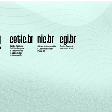
0
9
47
44
0
0
0
7
50
42
0
0
0
2
58
40
0
0
0
2
67
31
0
0
0
1
72
27
0
0
0
3
56
40
0
0
0
12
39
49
0
0