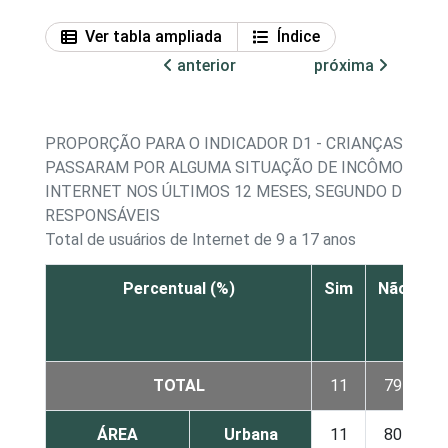
Ver tabla ampliada
Índice
anterior
próxima
PROPORÇÃO PARA O INDICADOR D1 - CRIANÇAS E A
PASSARAM POR ALGUMA SITUAÇÃO DE INCÔMODO O
INTERNET NOS ÚLTIMOS 12 MESES, SEGUNDO DECLAR
RESPONSÁVEIS
Total de usuários de Internet de 9 a 17 anos
Percentual (%)
Sim
Não
N
s
TOTAL
11
79
ÁREA
Urbana
11
80