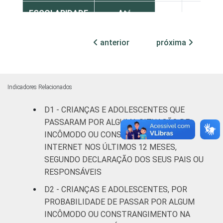
ESCOLARIDADE
Até
DOS PAIS OU
Fundamental
9
74
RESPONSÁVEIS
I
anterior
próxima
Fundamental
10
81
II
Indicadores Relacionados
Médio ou
13
81
D1 - CRIANÇAS E ADOLESCENTES QUE
mais
PASSARAM POR ALGUMA SITUAÇÃO DE
FAIXA ETÁRIA
De 9 a 10
INCÔMODO OU CONSTRANGIMENTO NA
9
82
DA CRIANÇA
anos
INTERNET NOS ÚLTIMOS 12 MESES,
OU DO
SEGUNDO DECLARAÇÃO DOS SEUS PAIS OU
ADOLESCENTE
De 11 a 12
RESPONSÁVEIS
11
80
anos
D2 - CRIANÇAS E ADOLESCENTES, POR
PROBABILIDADE DE PASSAR POR ALGUM
De 13 a 14
15
75
INCÔMODO OU CONSTRANGIMENTO NA
anos