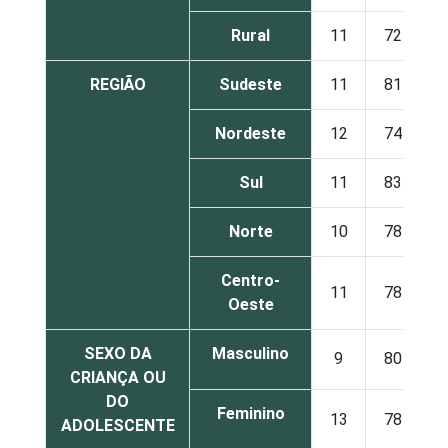
Rural
11
72
REGIÃO
Sudeste
11
81
Nordeste
12
74
Sul
11
83
Norte
10
78
Centro-
11
78
Oeste
SEXO DA
Masculino
9
80
CRIANÇA OU
DO
Feminino
13
78
ADOLESCENTE