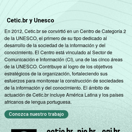
DE
10
73
Cetic.br y Unesco
Fonte: CGI.br/NIC.br, Centro Regional de
En 2012, Cetic.br se convirtió en un Centro de Categoría 2
Estudos para o Desenvolvimento da
de la UNESCO, el primero de su tipo dedicado al
Sociedade da Informação (Cetic.br),
desarrollo de la sociedad de la información y del
Pesquisa sobre o Uso da Internet por
conocimiento. El Centro está vinculado al Sector de
Crianças e Adolescentes no Brasil - TIC Kids
Comunicación e Información (CI), una de las cinco áreas
Online Brasil 2016.
de la UNESCO. Contribuye al logro de los objetivos
estratégicos de la organización, fortaleciendo sus
esfuerzos para monitorear la construcción de sociedades
de la información y del conocimiento. El ámbito de
actuación de Cetic.br incluye América Latina y los países
africanos de lengua portuguesa.
Conozca nuestro trabajo