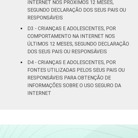
INTERNET NOS PRÓXIMOS 12 MESES,
SEGUNDO DECLARAÇÃO DOS SEUS PAIS OU
De 15 a 17
10
79
RESPONSÁVEIS
anos
D3 - CRIANÇAS E ADOLESCENTES, POR
RENDA
Até 1 SM
10
76
COMPORTAMENTO NA INTERNET NOS
FAMILIAR
ÚLTIMOS 12 MESES, SEGUNDO DECLARAÇÃO
Mais de 1
DOS SEUS PAIS OU RESPONSÁVEIS
12
76
SM até 2 SM
D4 - CRIANÇAS E ADOLESCENTES, POR
FONTES UTILIZADAS PELOS SEUS PAIS OU
Mais de 2
9
84
RESPONSÁVEIS PARA OBTENÇÃO DE
SM até 3 SM
INFORMAÇÕES SOBRE O USO SEGURO DA
INTERNET
Mais de 3
15
81
SM
CLASSE
AB
16
77
SOCIAL
C
10
84