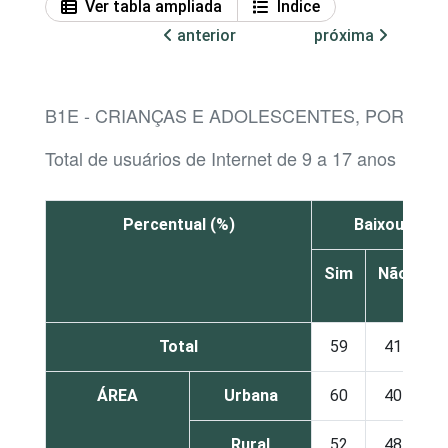
Ver tabla ampliada
Índice
anterior
próxima
B1E - CRIANÇAS E ADOLESCENTES, POR AT
Total de usuários de Internet de 9 a 17 anos
Percentual (%)
Baixou músi
Sim
Não
N
s
Total
59
41
ÁREA
Urbana
60
40
Rural
52
48