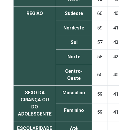
REGIÃO
Sudeste
60
40
Nordeste
59
41
Sul
57
43
Norte
58
42
Centro-
60
40
Oeste
SEXO DA
Masculino
59
41
CRIANÇA OU
DO
Feminino
59
41
ADOLESCENTE
ESCOLARIDADE
Até