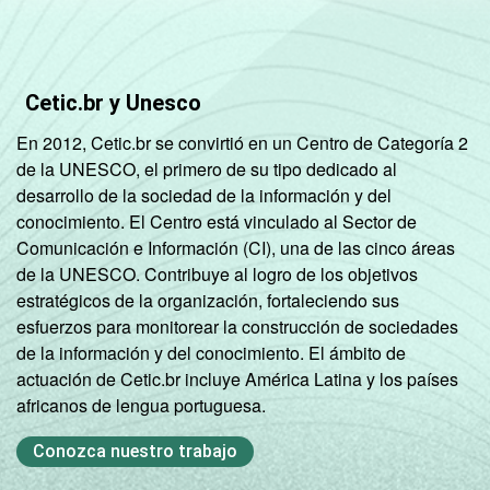
Não
52
48
respondeu
CLASSE
AB
65
35
Cetic.br y Unesco
SOCIAL
En 2012, Cetic.br se convirtió en un Centro de Categoría 2
C
61
39
de la UNESCO, el primero de su tipo dedicado al
desarrollo de la sociedad de la información y del
DE
54
46
conocimiento. El Centro está vinculado al Sector de
Comunicación e Información (CI), una de las cinco áreas
DOMICÍLIO
Sim
60
40
de la UNESCO. Contribuye al logro de los objetivos
COM ACESSO
estratégicos de la organización, fortaleciendo sus
À INTERNET
Não
55
45
esfuerzos para monitorear la construcción de sociedades
de la información y del conocimiento. El ámbito de
Fonte: CGI.br/NIC.br, Centro Regional de
actuación de Cetic.br incluye América Latina y los países
Estudos para o Desenvolvimento da
africanos de lengua portuguesa.
Sociedade da Informação (Cetic.br),
Pesquisa sobre o uso da Internet por
Conozca nuestro trabajo
crianças e adolescentes no Brasil - TIC Kids