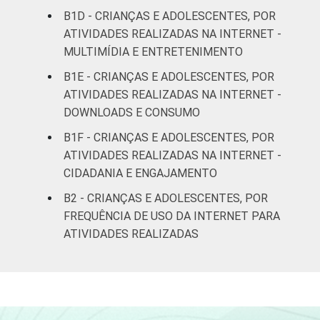
De 15 a 17
74
26
B1D - CRIANÇAS E ADOLESCENTES, POR
anos
ATIVIDADES REALIZADAS NA INTERNET -
MULTIMÍDIA E ENTRETENIMENTO
RENDA
Até 1 SM
53
47
FAMILIAR
B1E - CRIANÇAS E ADOLESCENTES, POR
Mais de 1
ATIVIDADES REALIZADAS NA INTERNET -
61
39
SM até 2 SM
DOWNLOADS E CONSUMO
B1F - CRIANÇAS E ADOLESCENTES, POR
Mais de 2
62
38
ATIVIDADES REALIZADAS NA INTERNET -
SM até 3 SM
CIDADANIA E ENGAJAMENTO
Mais de 3
B2 - CRIANÇAS E ADOLESCENTES, POR
64
36
SM
FREQUÊNCIA DE USO DA INTERNET PARA
ATIVIDADES REALIZADAS
Não tem
39
61
renda
Não sabe
54
46