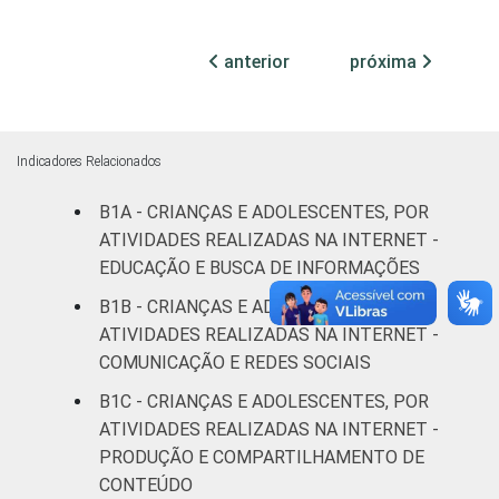
DOS PAIS OU
Fundamental
54
46
RESPONSÁVEIS
I
anterior
próxima
Fundamental
59
41
II
Indicadores Relacionados
Médio ou
61
39
mais
B1A - CRIANÇAS E ADOLESCENTES, POR
ATIVIDADES REALIZADAS NA INTERNET -
FAIXA ETÁRIA
De 9 a 10
EDUCAÇÃO E BUSCA DE INFORMAÇÕES
33
67
DA CRIANÇA
anos
B1B - CRIANÇAS E ADOLESCENTES, POR
OU DO
ATIVIDADES REALIZADAS NA INTERNET -
ADOLESCENTE
De 11 a 12
50
50
COMUNICAÇÃO E REDES SOCIAIS
anos
B1C - CRIANÇAS E ADOLESCENTES, POR
De 13 a 14
ATIVIDADES REALIZADAS NA INTERNET -
64
36
anos
PRODUÇÃO E COMPARTILHAMENTO DE
CONTEÚDO