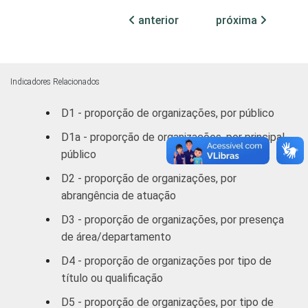
anterior
próxima
Educação, lazer
15
e cultura
Desenvolvimento
Indicadores Relacionados
e defesa de
7
direitos
D1 - proporção de organizações, por público
D1a - proporção de organizações, por principal
Religião
3
público
D2 - proporção de organizações, por
Outros
10
abrangência de atuação
1
Base: 3.546 organizações sem fins
D3 - proporção de organizações, por presença
lucrativos. Dados coletados entre outubro
de área/departamento
de 2012 e março de 2013. Respostas
D4 - proporção de organizações por tipo de
estimuladas.
título ou qualificação
Fonte: NIC.br - out/2012 a mar/2013
D5 - proporção de organizações, por tipo de