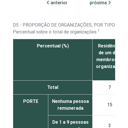
anterior
próxima
D5 - PROPORÇÃO DE ORGANIZAÇÕES, POR TIPO DE 
1
Percentual sobre o total de organizações
Percentual (%)
Residência
de um dos
membros da
organização
Total
7
PORTE
Nenhuma pessoa
15
remunerada
De 1 a 9 pessoas
3