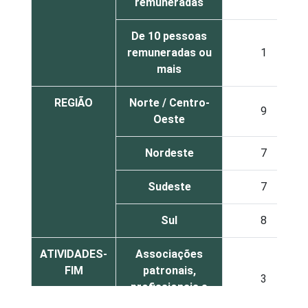
remuneradas
De 10 pessoas
remuneradas ou
1
mais
REGIÃO
Norte / Centro-
9
Oeste
Nordeste
7
Sudeste
7
Sul
8
ATIVIDADES-
Associações
FIM
patronais,
3
profissionais e
sindicais