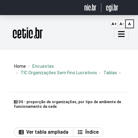
Ir para o conteúdo
A+
A-
A
Página inicial
Home
Encuestas
TIC Organizações Sem Fins Lucrativos
Tablas
D5 - proporção de organizações, por tipo de ambiente de
funcionamento da sede
Ver tabla ampliada
Índice