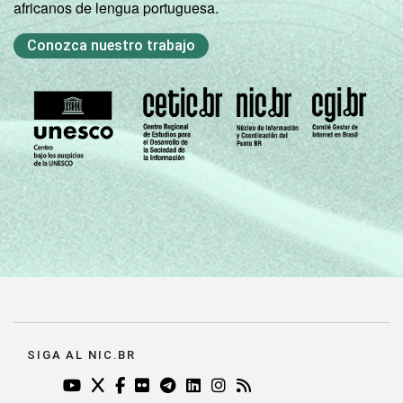
africanos de lengua portuguesa.
Conozca nuestro trabajo
SIGA AL NIC.BR
YOUTUBE DO NIC.BR (ABRE EM NOVA ABA)
TWITTER DO NIC.BR (ABRE EM NOVA ABA)
FACEBOOK DO NIC.BR (ABRE EM NOVA AB
FLICKR DO NIC.BR (ABRE EM NOVA AB
TELEGRAM DO NIC.BR (ABRE EM N
LINKEDIN DO NIC.BR (ABRE EM
INSTAGRAM DO NIC.BR (AB
RSS DO NIC.BR (ABRE 