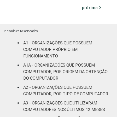
Cultura e
próxima
50
24
recreação
Educação e
69
24
pesquisa
Indicadores Relacionados
A1 - ORGANIZAÇÕES QUE POSSUEM
Desenvolvimento
COMPUTADOR PRÓPRIO EM
e defesa de
47
21
direitos
FUNCIONAMENTO
A1A - ORGANIZAÇÕES QUE POSSUEM
Religião
72
13
COMPUTADOR, POR ORIGEM DA OBTENÇÃO
DO COMPUTADOR
Saúde e
A2 - ORGANIZAÇÕES QUE POSSUEM
assistência
79
7
COMPUTADOR, POR TIPO DE COMPUTADOR
social
A3 - ORGANIZAÇÕES QUE UTILIZARAM
Outros
46
24
COMPUTADORES NOS ÚLTIMOS 12 MESES