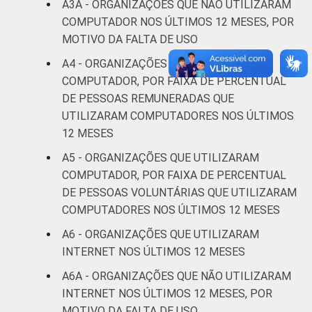
A3A - ORGANIZAÇÕES QUE NÃO UTILIZARAM
Fonte: CGI.br/NIC.br, Centro Regional de
COMPUTADOR NOS ÚLTIMOS 12 MESES, POR
Estudos para o Desenvolvimento da
MOTIVO DA FALTA DE USO
Sociedade da Informação (Cetic.br),
Pesquisa sobre o uso das Tecnologias de
A4 - ORGANIZAÇÕES QUE UTILIZARAM
Informação e Comunicação nas organizações
COMPUTADOR, POR FAIXA DE PERCENTUAL
sem fins lucrativos brasileiras - TIC
DE PESSOAS REMUNERADAS QUE
Organizações Sem Fins Lucrativos 2016
UTILIZARAM COMPUTADORES NOS ÚLTIMOS
12 MESES
A5 - ORGANIZAÇÕES QUE UTILIZARAM
COMPUTADOR, POR FAIXA DE PERCENTUAL
DE PESSOAS VOLUNTÁRIAS QUE UTILIZARAM
COMPUTADORES NOS ÚLTIMOS 12 MESES
A6 - ORGANIZAÇÕES QUE UTILIZARAM
INTERNET NOS ÚLTIMOS 12 MESES
A6A - ORGANIZAÇÕES QUE NÃO UTILIZARAM
INTERNET NOS ÚLTIMOS 12 MESES, POR
MOTIVO DA FALTA DE USO