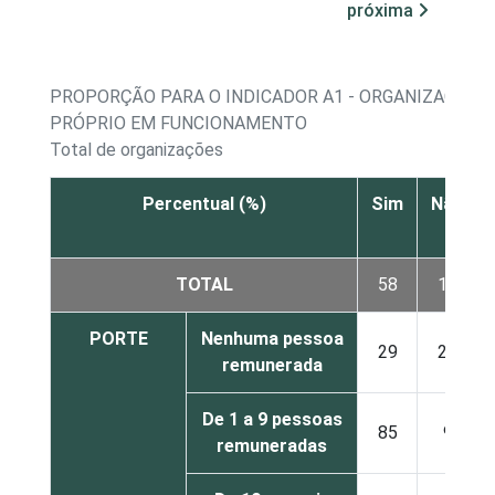
próxima
PROPORÇÃO PARA O INDICADOR A1 - ORGANIZAÇÕE
PRÓPRIO EM FUNCIONAMENTO
Total de organizações
Percentual (%)
Sim
Não
TOTAL
58
18
PORTE
Nenhuma pessoa
29
29
remunerada
De 1 a 9 pessoas
85
9
remuneradas