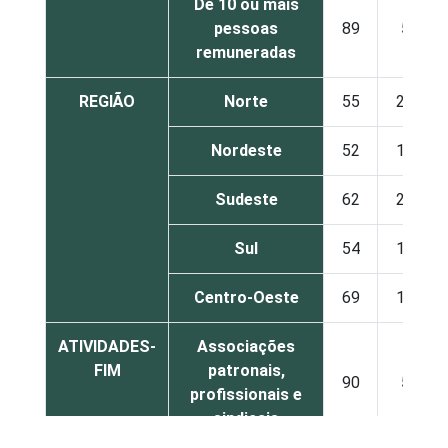
De 10 ou mais
pessoas
89
5
remuneradas
REGIÃO
Norte
55
22
Nordeste
52
17
Sudeste
62
20
Sul
54
17
Centro-Oeste
69
14
ATIVIDADES-
Associações
FIM
patronais,
90
5
profissionais e
sindicais