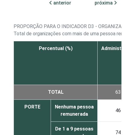
anterior
próxima
PROPORÇÃO PARA O INDICADOR D3 - ORGANIZAÇÕES
Total de organizações com mais de uma pessoa remuner
Percentual (%)
Administrativa
TOTAL
63
PORTE
Nenhuma pessoa
46
remunerada
De 1 a 9 pessoas
74