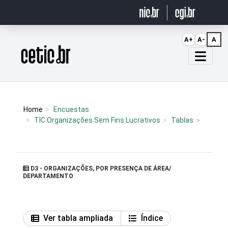
Ir para o conteúdo
A+
A-
A
Página inicial
Home
Encuestas
TIC Organizações Sem Fins Lucrativos
Tablas
D3 - ORGANIZAÇÕES, POR PRESENÇA DE ÁREA/
DEPARTAMENTO
Ver tabla ampliada
Índice