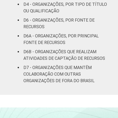
Outros
55
D4 - ORGANIZAÇÕES, POR TIPO DE TÍTULO
OU QUALIFICAÇÃO
Fonte: CGI.br/NIC.br, Centro Regional de
D6 - ORGANIZAÇÕES, POR FONTE DE
Estudos para o Desenvolvimento da
RECURSOS
Sociedade da Informação (Cetic.br),
Pesquisa sobre o uso das Tecnologias de
D6A - ORGANIZAÇÕES, POR PRINCIPAL
Informação e Comunicação nas organizações
FONTE DE RECURSOS
sem fins lucrativos brasileiras - TIC
D6B - ORGANIZAÇÕES QUE REALIZAM
Organizações Sem Fins Lucrativos 2016
ATIVIDADES DE CAPTAÇÃO DE RECURSOS
D7 - ORGANIZAÇÕES QUE MANTÊM
COLABORAÇÃO COM OUTRAS
ORGANIZAÇÕES DE FORA DO BRASIL