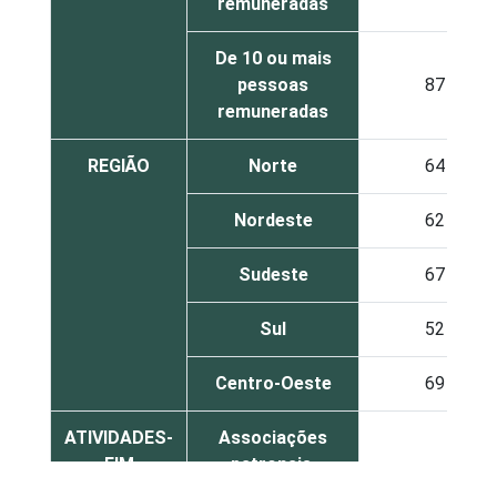
remuneradas
De 10 ou mais
pessoas
87
remuneradas
REGIÃO
Norte
64
Nordeste
62
Sudeste
67
Sul
52
Centro-Oeste
69
ATIVIDADES-
Associações
FIM
patronais,
74
profissionais e