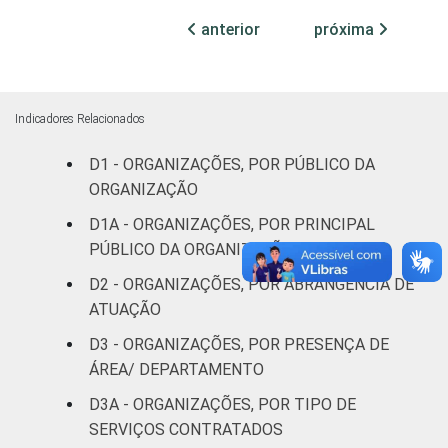
sindicais
anterior
próxima
Cultura e
57
recreação
Indicadores Relacionados
Educação e
72
D1 - ORGANIZAÇÕES, POR PÚBLICO DA
pesquisa
ORGANIZAÇÃO
Desenvolvimento
D1A - ORGANIZAÇÕES, POR PRINCIPAL
e defesa de
60
PÚBLICO DA ORGANIZAÇÃO
direitos
D2 - ORGANIZAÇÕES, POR ABRANGÊNCIA DE
ATUAÇÃO
Religião
68
D3 - ORGANIZAÇÕES, POR PRESENÇA DE
Saúde e
ÁREA/ DEPARTAMENTO
assistência
79
D3A - ORGANIZAÇÕES, POR TIPO DE
social
SERVIÇOS CONTRATADOS