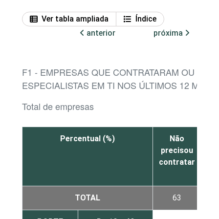
Ver tabla ampliada
Índice
anterior
próxima
F1 - EMPRESAS QUE CONTRATARAM OU TEN
ESPECIALISTAS EM TI NOS ÚLTIMOS 12 MESE
Total de empresas
Percentual (%)
Não
T
precisou
con
contratar
m
co
TOTAL
63