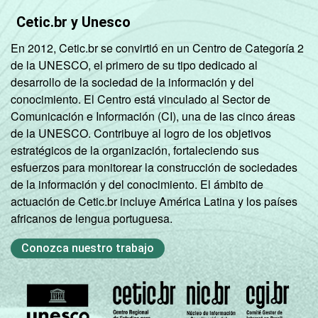
recreação,
Cetic.br y Unesco
60
outras
En 2012, Cetic.br se convirtió en un Centro de Categoría 2
atividades de
de la UNESCO, el primero de su tipo dedicado al
serviços
desarrollo de la sociedad de la información y del
conocimiento. El Centro está vinculado al Sector de
Fonte: CGI.br/NIC.br, Centro Regional de
Comunicación e Información (CI), una de las cinco áreas
Estudos para o Desenvolvimento da
de la UNESCO. Contribuye al logro de los objetivos
Sociedade da Informação (Cetic.br),
estratégicos de la organización, fortaleciendo sus
Pesquisa sobre o uso das tecnologias de
esfuerzos para monitorear la construcción de sociedades
Informação e comunicação nas empresas
de la información y del conocimiento. El ámbito de
brasileiras - TIC Empresas 2023.
actuación de Cetic.br incluye América Latina y los países
africanos de lengua portuguesa.
Conozca nuestro trabajo