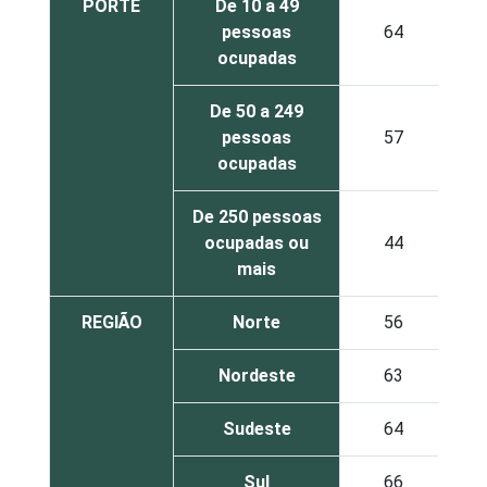
PORTE
De 10 a 49
pessoas
64
ocupadas
De 50 a 249
pessoas
57
ocupadas
De 250 pessoas
ocupadas ou
44
mais
REGIÃO
Norte
56
Nordeste
63
Sudeste
64
Sul
66