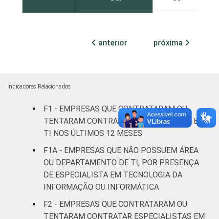
Centro-Oeste
57
anterior
próxima
MERCADOS
Indústria de
65
DE
transformação
ATUAÇÃO
Construção
67
Indicadores Relacionados
Comércio,
F1 - EMPRESAS QUE CONTRATARAM OU
reparação de
TENTARAM CONTRATAR ESPECIALISTAS EM
veículos
64
TI NOS ÚLTIMOS 12 MESES
automotores e
F1A - EMPRESAS QUE NÃO POSSUEM ÁREA
motocicletas
OU DEPARTAMENTO DE TI, POR PRESENÇA
DE ESPECIALISTA EM TECNOLOGIA DA
Transporte,
INFORMAÇÃO OU INFORMÁTICA
armazenagem e
65
correio
F2 - EMPRESAS QUE CONTRATARAM OU
TENTARAM CONTRATAR ESPECIALISTAS EM