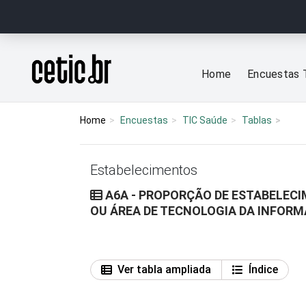
Ir para o conteúdo
Página inicial
Home
Encuestas 
Home
Encuestas
TIC Saúde
Tablas
Estabelecimentos
A6A - PROPORÇÃO DE ESTABELEC
OU ÁREA DE TECNOLOGIA DA INFOR
Ver tabla ampliada
Índice