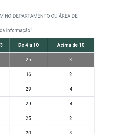
AM NO DEPARTAMENTO OU ÁREA DE
1
 da Informação
 3
De 4 a 10
Acima de 10
25
3
16
2
29
4
29
4
25
2
20
3