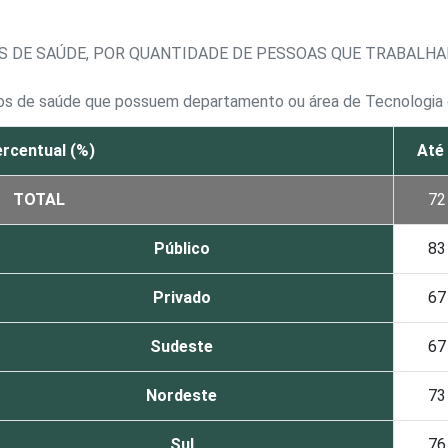
S DE SAÚDE, POR QUANTIDADE DE PESSOAS QUE TRABALH
tos de saúde que possuem departamento ou área de Tecnologia
rcentual (%)
Até
TOTAL
72
Público
83
Privado
67
Sudeste
67
Nordeste
73
Sul
76