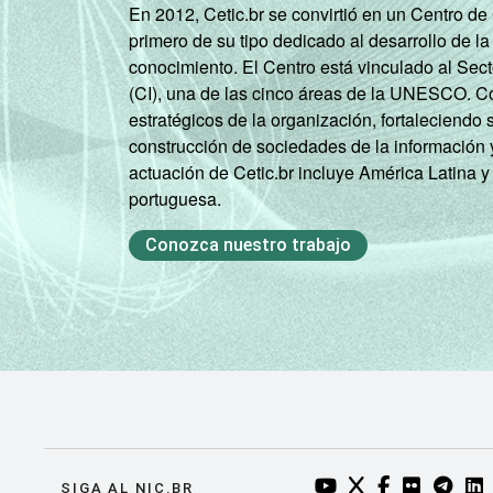
En 2012, Cetic.br se convirtió en un Centro d
primero de su tipo dedicado al desarrollo de la
conocimiento. El Centro está vinculado al Sec
(CI), una de las cinco áreas de la UNESCO. Con
estratégicos de la organización, fortaleciendo 
construcción de sociedades de la información 
actuación de Cetic.br incluye América Latina y
portuguesa.
Conozca nuestro trabajo
YOUTUBE DO NIC.BR
TWITTER DO NIC
FACEBOOK DO
FLICKR DO
TELEGR
LI
SIGA AL NIC.BR