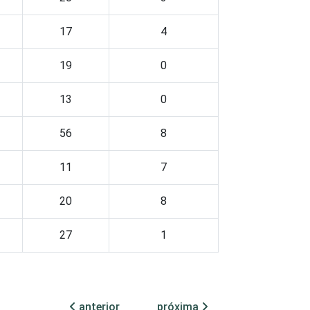
17
4
19
0
13
0
56
8
11
7
20
8
27
1
tic-br-informa-correcao-dos-resultados-da-
 Informação. Estimativa: 15.085
anterior
próxima