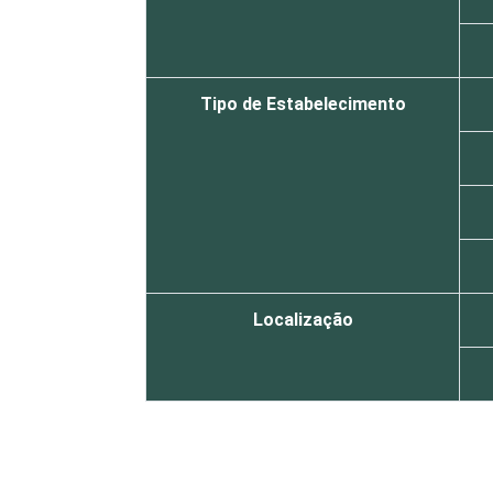
Tipo de Estabelecimento
Localização
Essa tabela foi corrigida em maio de 
pesquisa-tic-saude-2013/
1
Base: 665 estabelecimentos de saúde 