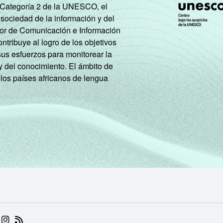
e Categoría 2 de la UNESCO, el
 sociedad de la información y del
tor de Comunicación e Información
tribuye al logro de los objetivos
sus esfuerzos para monitorear la
y del conocimiento. El ámbito de
 los países africanos de lengua
 (ABRE EM NOVA ABA)
.BR (ABRE EM NOVA ABA)
 NIC.BR (ABRE EM NOVA ABA)
 NIC.BR (ABRE EM NOVA ABA)
AM DO NIC.BR (ABRE EM NOVA ABA)
NKEDIN DO NIC.BR (ABRE EM NOVA ABA)
INSTAGRAM DO NIC.BR (ABRE EM NOVA ABA)
RSS DO NIC.BR (ABRE EM NOVA ABA)