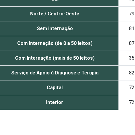
Norte / Centro-Oeste
79
Sem internação
81
Com Internação (de 0 a 50 leitos)
87
Com Internação (mais de 50 leitos)
35
Serviço de Apoio à Diagnose e Terapia
82
Capital
72
Interior
72
2015. Para mais informações, acesse
https://cetic.br/noticia/ce
que declararam possuir departamento ou área de Tencologia da