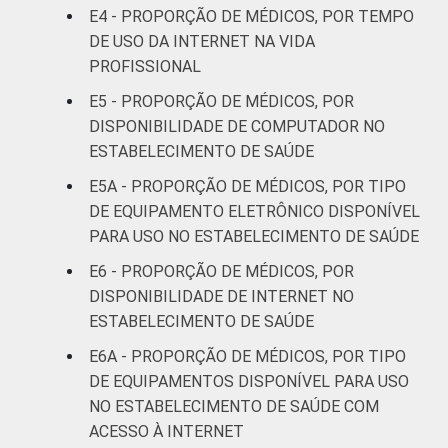
E4 - PROPORÇÃO DE MÉDICOS, POR TEMPO
DE USO DA INTERNET NA VIDA
51 anos ou
14
PROFISSIONAL
mais
E5 - PROPORÇÃO DE MÉDICOS, POR
Essa tabela foi corrigida em maio de 2015.
DISPONIBILIDADE DE COMPUTADOR NO
Para mais informações, acesse
ESTABELECIMENTO DE SAÚDE
https://cetic.br/noticia/cetic-br-informa-
E5A - PROPORÇÃO DE MÉDICOS, POR TIPO
correcao-dos-resultados-da-pesquisa-tic-
DE EQUIPAMENTO ELETRÔNICO DISPONÍVEL
saude-2013/
PARA USO NO ESTABELECIMENTO DE SAÚDE
1
Base: 928 médicos com acesso a
computador no estabelecimento de saúde.
E6 - PROPORÇÃO DE MÉDICOS, POR
Respostas estimuladas. Dados coletados
DISPONIBILIDADE DE INTERNET NO
entre fevereiro de 2013 e agosto de 2013.
ESTABELECIMENTO DE SAÚDE
2
"Não utiliza" refere-se aos profissionais que
E6A - PROPORÇÃO DE MÉDICOS, POR TIPO
declararam não utilizar a funcionalidade,
DE EQUIPAMENTOS DISPONÍVEL PARA USO
apesar de ela estar disponível.
3
NO ESTABELECIMENTO DE SAÚDE COM
"Não está disponível" refere-se aos
ACESSO À INTERNET
profissionais que declararam não haver