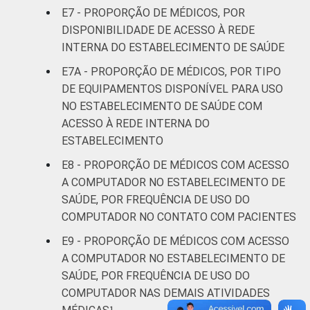
disponibilidade da funcionalidade, que
E7 - PROPORÇÃO DE MÉDICOS, POR
declararam não saber se a funcionalidade
DISPONIBILIDADE DE ACESSO À REDE
está disponível ou que não responderam à
INTERNA DO ESTABELECIMENTO DE SAÚDE
pergunta sobre a disponibilidade.
E7A - PROPORÇÃO DE MÉDICOS, POR TIPO
Fonte: NIC.br - fev 2013 / ago 2013
DE EQUIPAMENTOS DISPONÍVEL PARA USO
NO ESTABELECIMENTO DE SAÚDE COM
ACESSO À REDE INTERNA DO
ESTABELECIMENTO
E8 - PROPORÇÃO DE MÉDICOS COM ACESSO
A COMPUTADOR NO ESTABELECIMENTO DE
SAÚDE, POR FREQUÊNCIA DE USO DO
COMPUTADOR NO CONTATO COM PACIENTES
E9 - PROPORÇÃO DE MÉDICOS COM ACESSO
A COMPUTADOR NO ESTABELECIMENTO DE
SAÚDE, POR FREQUÊNCIA DE USO DO
COMPUTADOR NAS DEMAIS ATIVIDADES