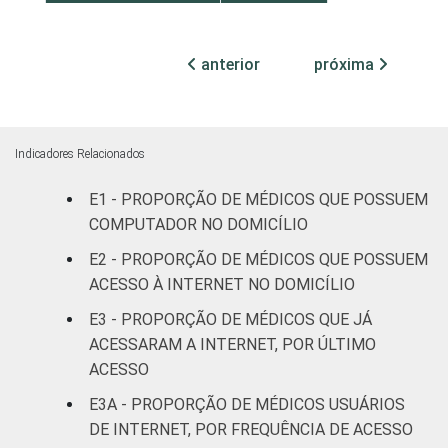
TIPO DE
Sem
25
ESTABELECIMENTO
Internação
anterior
próxima
Com
Internação
4
(até 50
Indicadores Relacionados
leitos)
E1 - PROPORÇÃO DE MÉDICOS QUE POSSUEM
COMPUTADOR NO DOMICÍLIO
Com
Internação
E2 - PROPORÇÃO DE MÉDICOS QUE POSSUEM
9
(mais de
ACESSO À INTERNET NO DOMICÍLIO
50 leitos)
E3 - PROPORÇÃO DE MÉDICOS QUE JÁ
ACESSARAM A INTERNET, POR ÚLTIMO
FAIXA ETÁRIA
Até 35
6
ACESSO
anos
E3A - PROPORÇÃO DE MÉDICOS USUÁRIOS
36 a 50
DE INTERNET, POR FREQUÊNCIA DE ACESSO
21
anos