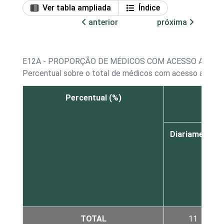
Ver tabla ampliada
Índice
anterior
próxima
E12A - PROPORÇÃO DE MÉDICOS COM ACESSO A COM
Percentual sobre o total de médicos com acesso a com
Percentual (%)
Diariamente
TOTAL
11