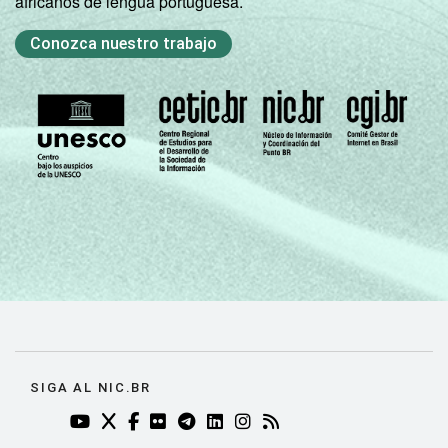
africanos de lengua portuguesa.
Conozca nuestro trabajo
SIGA AL NIC.BR
YOUTUBE DO NIC.BR (ABRE EM NOVA ABA)
TWITTER DO NIC.BR (ABRE EM NOVA ABA)
FACEBOOK DO NIC.BR (ABRE EM NOVA AB
FLICKR DO NIC.BR (ABRE EM NOVA AB
TELEGRAM DO NIC.BR (ABRE EM N
LINKEDIN DO NIC.BR (ABRE EM
INSTAGRAM DO NIC.BR (AB
RSS DO NIC.BR (ABRE 