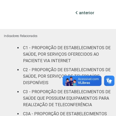
95
(mais de
50 leitos)
anterior
Serviço de
apoio à
100
diagnose e
Indicadores Relacionados
terapia
C1 - PROPORÇÃO DE ESTABELECIMENTOS DE
LOCALIZAÇÃO
SAÚDE, POR SERVIÇOS OFERECIDOS AO
Capital
99
PACIENTE VIA INTERNET
Interior
99
C2 - PROPORÇÃO DE ESTABELECIMENTOS DE
SAÚDE, POR SERVIÇOS DE TELESSAÚDE
1
Base: 534 estabelecimentos de saúde que
DISPONÍVEIS
declararam possuir perfil ou conta próprios
C3 - PROPORÇÃO DE ESTABELECIMENTOS DE
em alguma rede social. Estimativa: 17.517
SAÚDE QUE POSSUEM EQUIPAMENTOS PARA
estabelecimentos. Dados coletados entre
REALIZAÇÃO DE TELECONFERÊNCIA
setembro de 2014 e janeiro de 2015.
Fonte: NIC.br - set 2014 / jan 2015
C3A - PROPORÇÃO DE ESTABELECIMENTOS