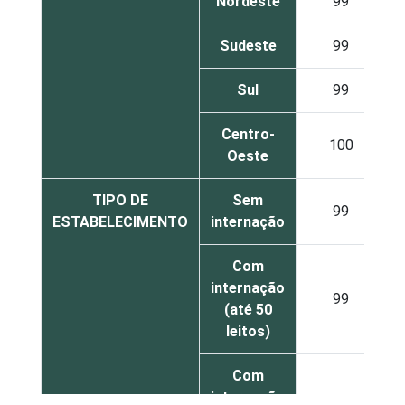
Nordeste
99
Sudeste
99
Sul
99
Centro-
100
Oeste
TIPO DE
Sem
99
ESTABELECIMENTO
internação
Com
internação
99
(até 50
leitos)
Com
internação