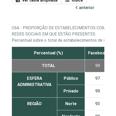
Ver tabla ampliada
Índice
anterior
C6A - PROPORÇÃO DE ESTABELECIMENTOS COM PERFI
REDES SOCIAIS EM QUE ESTÃO PRESENTES
Percentual sobre o total de estabelecimentos de saúde 
Percentual (%)
Facebook
T
TOTAL
99
ESFERA
Público
97
ADMINISTRATIVA
Privado
99
REGIÃO
Norte
93