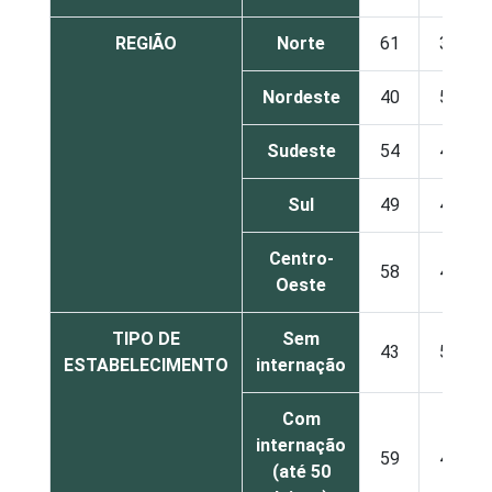
REGIÃO
Norte
61
38
Nordeste
40
59
Sudeste
54
44
Sul
49
49
Centro-
58
42
Oeste
TIPO DE
Sem
43
55
ESTABELECIMENTO
internação
Com
internação
59
40
(até 50