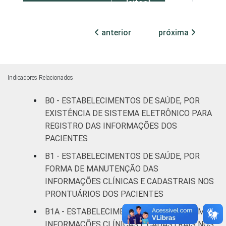
leitos)
Com
anterior
próxima
internação
81
18
(mais de
50 leitos)
Indicadores Relacionados
Serviço de
B0 - ESTABELECIMENTOS DE SAÚDE, POR
apoio à
72
27
diagnose e
EXISTÊNCIA DE SISTEMA ELETRÔNICO PARA
terapia
REGISTRO DAS INFORMAÇÕES DOS
PACIENTES
LOCALIZAÇÃO
Capital
50
46
B1 - ESTABELECIMENTOS DE SAÚDE, POR
FORMA DE MANUTENÇÃO DAS
Interior
50
49
INFORMAÇÕES CLÍNICAS E CADASTRAIS NOS
PRONTUÁRIOS DOS PACIENTES
Fonte: CGI.br/NIC.br, Centro Regional de
B1A - ESTABELECIMENTOS DE SAÚDE COM
Estudos para o Desenvolvimento da
INFORMAÇÕES CLÍNICAS E CADASTRAIS NOS
Sociedade da Informação (Cetic.br),