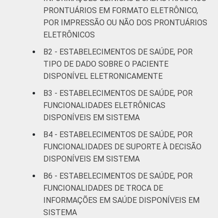
Pesquisa sobre o uso das Tecnologias de
PRONTUÁRIOS EM FORMATO ELETRÔNICO,
Informação e Comunicação nos
POR IMPRESSÃO OU NÃO DOS PRONTUÁRIOS
estabelecimentos de saúde brasileiros - TIC
ELETRÔNICOS
Saúde 2016.
B2 - ESTABELECIMENTOS DE SAÚDE, POR
TIPO DE DADO SOBRE O PACIENTE
DISPONÍVEL ELETRONICAMENTE
B3 - ESTABELECIMENTOS DE SAÚDE, POR
FUNCIONALIDADES ELETRÔNICAS
DISPONÍVEIS EM SISTEMA
B4 - ESTABELECIMENTOS DE SAÚDE, POR
FUNCIONALIDADES DE SUPORTE À DECISÃO
DISPONÍVEIS EM SISTEMA
B6 - ESTABELECIMENTOS DE SAÚDE, POR
FUNCIONALIDADES DE TROCA DE
INFORMAÇÕES EM SAÚDE DISPONÍVEIS EM
SISTEMA