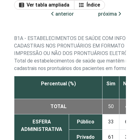
Ver tabla ampliada
Índice
anterior
próxima
B1A - ESTABELECIMENTOS DE SAÚDE COM INFORMAÇÕ
CADASTRAIS NOS PRONTUÁRIOS EM FORMATO ELETR
IMPRESSÃO OU NÃO DOS PRONTUÁRIOS ELETRÔNICO
Total de estabelecimentos de saúde que mantêm informa
cadastrais nos prontuários dos pacientes em formato ele
Percentual (%)
Sim
Não
TOTAL
50
48
ESFERA
Público
33
66
ADMINISTRATIVA
Privado
61
38