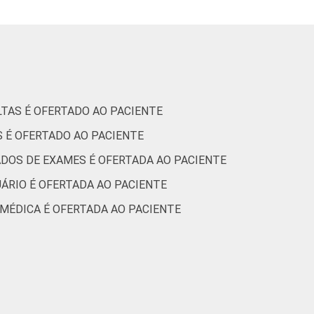
8
10
9
20
10
23
8
14
TAS É OFERTADO AO PACIENTE
 É OFERTADO AO PACIENTE
tic.br), Pesquisa sobre o uso das
1. ¹Cada item apresentado se refere apenas
ADOS DE EXAMES É OFERTADA AO PACIENTE
UÁRIO É OFERTADA AO PACIENTE
 MÉDICA É OFERTADA AO PACIENTE