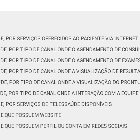
15
12
18
BS
26
27
28
al
31
28
29
E, POR SERVIÇOS OFERECIDOS AO PACIENTE VIA INTERNET
or
20
20
23
ÚDE, POR TIPO DE CANAL ONDE O AGENDAMENTO DE CONSUL
ÚDE, POR TIPO DE CANAL ONDE O AGENDAMENTO DE EXAMES
 Estudos para o Desenvolvimento da Sociedade da Informação (Ce
ão nos estabelecimentos de saúde brasileiros – TIC Saúde 202
DE, POR TIPO DE CANAL ONDE A VISUALIZAÇÃO DE RESULT
DE, POR TIPO DE CANAL ONDE A VISUALIZAÇÃO DO PRONT
DE, POR TIPO DE CANAL ONDE A INTERAÇÃO COM A EQUIPE
E, POR SERVIÇOS DE TELESSAÚDE DISPONÍVEIS
DE QUE POSSUEM WEBSITE
E QUE POSSUEM PERFIL OU CONTA EM REDES SOCIAIS