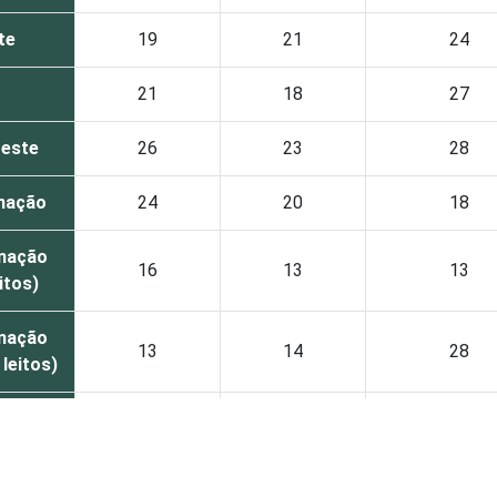
te
19
21
24
21
18
27
este
26
23
28
nação
24
20
18
nação
16
13
13
itos)
nação
13
14
28
 leitos)
apoio à
14
38
67
terapia