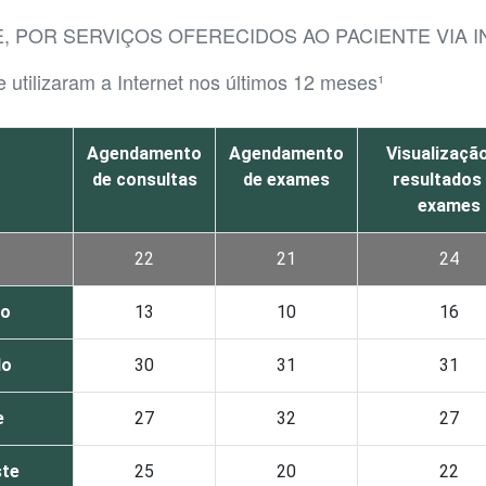
, POR SERVIÇOS OFERECIDOS AO PACIENTE VIA 
 utilizaram a Internet nos últimos 12 meses¹
Agendamento
Agendamento
Visualizaçã
de consultas
de exames
resultados
exames
22
21
24
co
13
10
16
do
30
31
31
e
27
32
27
te
25
20
22