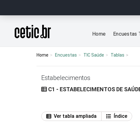
Ir para o conteúdo
Página inicial
Home
Encuestas 
Home
Encuestas
TIC Saúde
Tablas
Estabelecimentos
C1 - ESTABELECIMENTOS DE SAÚDE
Ver tabla ampliada
Índice