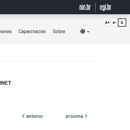
A+
A-
A
Selecionar idioma
ciones
Capacitación
Sobre
RNET
anterior
próxima