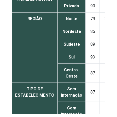
Privado
90
9
REGIÃO
Norte
79
21
Nordeste
85
15
Sudeste
89
10
Sul
93
6
Centro-
87
13
Oeste
TIPO DE
Sem
87
12
ESTABELECIMENTO
internação
Com
internação