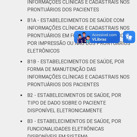
INFORMAÇÕES CLÍNICAS E CADASTRAIS NOS
Interior
87
12
PRONTUÁRIOS DOS PACIENTES
B1A - ESTABELECIMENTOS DE SAÚDE COM
Fonte: CGI.br/NIC.br, Centro Regional de
INFORMAÇÕES CLÍNICAS E CADASTRAIS NOS
Estudos para o Desenvolvimento da
PRONTUÁRIOS EM FORMATO ELETRÔNICO,
Sociedade da Informação (Cetic.br),
POR IMPRESSÃO OU NÃO DOS PRONTUÁRIOS
Pesquisa sobre o uso das tecnologias de
ELETRÔNICOS
informação e comunicação nos
estabelecimentos de saúde brasileiros – TIC
B1B - ESTABELECIMENTOS DE SAÚDE, POR
Saúde 2023.
FORMA DE MANUTENÇÃO DAS
INFORMAÇÕES CLÍNICAS E CADASTRAIS NOS
PRONTUÁRIOS DOS PACIENTES
B2 - ESTABELECIMENTOS DE SAÚDE, POR
TIPO DE DADO SOBRE O PACIENTE
DISPONÍVEL ELETRONICAMENTE
B3 - ESTABELECIMENTOS DE SAÚDE, POR
FUNCIONALIDADES ELETRÔNICAS
DISPONÍVEIS EM SISTEMA