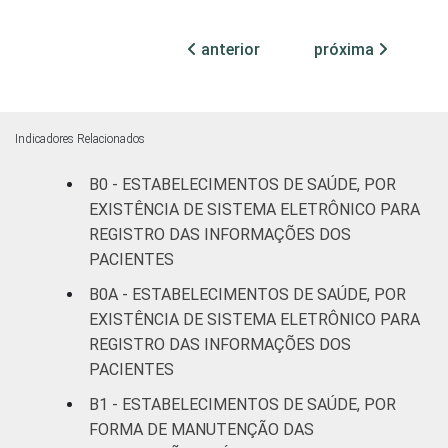
73
27
(até 50
leitos)
anterior
próxima
Com
internação
96
4
(mais de
Indicadores Relacionados
50 leitos)
B0 - ESTABELECIMENTOS DE SAÚDE, POR
Serviço de
EXISTÊNCIA DE SISTEMA ELETRÔNICO PARA
apoio à
REGISTRO DAS INFORMAÇÕES DOS
92
7
diagnose e
PACIENTES
terapia
B0A - ESTABELECIMENTOS DE SAÚDE, POR
EXISTÊNCIA DE SISTEMA ELETRÔNICO PARA
IDENTIFICAÇÃO DE
UBS
90
10
REGISTRO DAS INFORMAÇÕES DOS
UNIDADE BÁSICA
PACIENTES
DE SAÚDE
Não UBS
86
13
B1 - ESTABELECIMENTOS DE SAÚDE, POR
LOCALIZAÇÃO
Capital
89
10
FORMA DE MANUTENÇÃO DAS