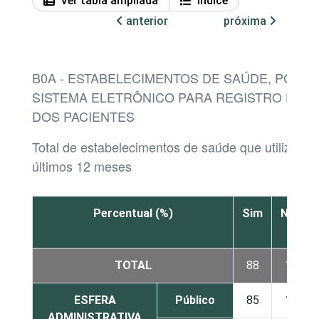
Ver tabla ampliada
Índice
anterior
próxima
B0A - ESTABELECIMENTOS DE SAÚDE, POR E
SISTEMA ELETRÔNICO PARA REGISTRO DAS
DOS PACIENTES
Total de estabelecimentos de saúde que utilizar
últimos 12 meses
Percentual (%)
Sim
Não
TOTAL
88
12
ESFERA
Público
85
14
ADMINISTRATIVA