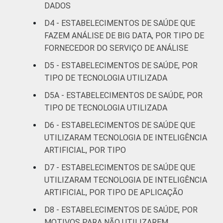
Interior
19
62
DADOS
D4 - ESTABELECIMENTOS DE SAÚDE QUE
Fonte: CGI.br/NIC.br, Centro Regional de
FAZEM ANÁLISE DE BIG DATA, POR TIPO DE
Estudos para o Desenvolvimento da
FORNECEDOR DO SERVIÇO DE ANÁLISE
Sociedade da Informação (Cetic.br),
D5 - ESTABELECIMENTOS DE SAÚDE, POR
Pesquisa sobre o uso das tecnologias de
TIPO DE TECNOLOGIA UTILIZADA
informação e comunicação nos
estabelecimentos de saúde brasileiros – TIC
D5A - ESTABELECIMENTOS DE SAÚDE, POR
Saúde 2022.
TIPO DE TECNOLOGIA UTILIZADA
D6 - ESTABELECIMENTOS DE SAÚDE QUE
UTILIZARAM TECNOLOGIA DE INTELIGÊNCIA
ARTIFICIAL, POR TIPO
D7 - ESTABELECIMENTOS DE SAÚDE QUE
UTILIZARAM TECNOLOGIA DE INTELIGÊNCIA
ARTIFICIAL, POR TIPO DE APLICAÇÃO
D8 - ESTABELECIMENTOS DE SAÚDE, POR
MOTIVOS PARA NÃO UTILIZAREM