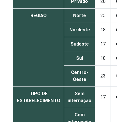
Privado
20
64
REGIÃO
Norte
25
65
Nordeste
18
68
Sudeste
17
63
Sul
18
60
Centro-
23
58
Oeste
TIPO DE
Sem
17
62
ESTABELECIMENTO
internação
Com
internação
16
67
(até 50