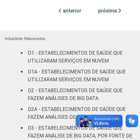
leitos)
anterior
próxima
Com
internação
26
67
(mais de
Indicadores Relacionados
50 leitos)
D1 - ESTABELECIMENTOS DE SAÚDE QUE
Serviço de
UTILIZARAM SERVIÇOS EM NUVEM
apoio à
23
65
D1A - ESTABELECIMENTOS DE SAÚDE QUE
diagnose e
UTILIZARAM SERVIÇOS EM NUVEM
terapia
D2 - ESTABELECIMENTOS DE SAÚDE QUE
IDENTIFICAÇÃO DE
UBS
13
61
FAZEM ANÁLISES DE BIG DATA
UNIDADE BÁSICA
D2A - ESTABELECIMENTOS DE SAÚDE QUE
DE SAÚDE
Não UBS
19
64
FAZEM ANÁLISES DE BIG DATA
LOCALIZAÇÃO
Capital
18
67
D3 - ESTABELECIMENTOS DE SAÚDE QUE
FAZEM ANÁLISE DE BIG DATA, POR FONTE DE