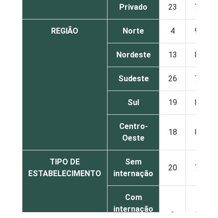
Privado
23
77
REGIÃO
Norte
4
96
Nordeste
13
85
Sudeste
26
74
Sul
19
81
Centro-
18
82
Oeste
TIPO DE
Sem
20
79
ESTABELECIMENTO
internação
Com
internação
9
91