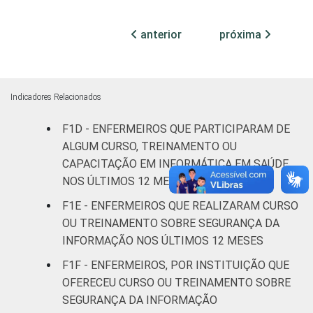
(até 50
leitos)
anterior
próxima
Com
internação
20
80
(mais de
Indicadores Relacionados
50 leitos)
F1D - ENFERMEIROS QUE PARTICIPARAM DE
Serviço de
ALGUM CURSO, TREINAMENTO OU
apoio à
CAPACITAÇÃO EM INFORMÁTICA EM SAÚDE
-
-
diagnose e
NOS ÚLTIMOS 12 MESES
terapia
F1E - ENFERMEIROS QUE REALIZARAM CURSO
OU TREINAMENTO SOBRE SEGURANÇA DA
IDENTIFICAÇÃO DE
UBS
25
73
UNIDADE BÁSICA
INFORMAÇÃO NOS ÚLTIMOS 12 MESES
DE SAÚDE
Não UBS
18
82
F1F - ENFERMEIROS, POR INSTITUIÇÃO QUE
OFERECEU CURSO OU TREINAMENTO SOBRE
FAIXA ETÁRIA
Até 30
SEGURANÇA DA INFORMAÇÃO
10
90
anos