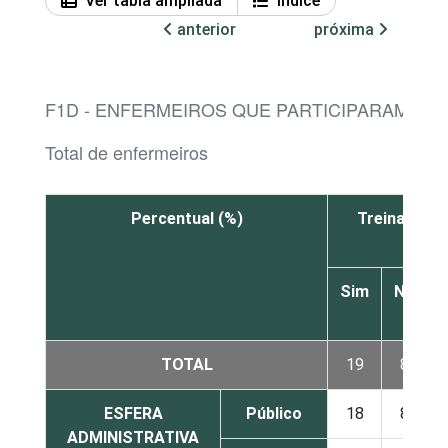
Ver tabla ampliada
Índice
anterior
próxima
F1D - ENFERMEIROS QUE PARTICIPARAM DE
Total de enfermeiros
Percentual (%)
Treinament
Sim
Não
TOTAL
19
80
ESFERA
Público
18
82
ADMINISTRATIVA