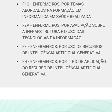
F1G - ENFERMEIROS, POR TEMAS
ABORDADOS NA FORMAÇÃO EM
De 31 a 40
20
79
INFORMÁTICA EM SAÚDE REALIZADA
anos
F2A - ENFERMEIROS, POR AVALIAÇÃO SOBRE
De 41
A INFRAESTRUTURA E O USO DAS
anos ou
24
76
TECNOLOGIAS DA INFORMAÇÃO
mais
F3 - ENFERMEIROS, POR USO DE RECURSOS
DE INTELIGÊNCIA ARTIFICIAL GENERATIVA
LOCALIZAÇÃO
Capital
17
83
F4 - ENFERMEIROS, POR TIPO DE APLICAÇÃO
Interior
21
79
DO RECURSO DE INTELIGÊNCIA ARTIFICIAL
GENERATIVA
Fonte: Núcleo de Informação e Coordenação
do Ponto BR. (2024). Pesquisa sobre o uso
das tecnologias de informação e
comunicação nos estabelecimentos de
saúde brasileiros: TIC Saúde 2024 [Tabelas].