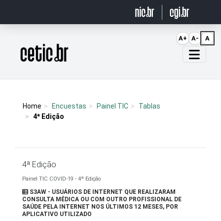
Ir para o conteúdo
A+
A-
A
Página inicial
Home
Encuestas
Painel TIC
Tablas
4ª Edição
4ª Edição
Painel TIC COVID-19 - 4ª Edição
S3AW - USUÁRIOS DE INTERNET QUE REALIZARAM
CONSULTA MÉDICA OU COM OUTRO PROFISSIONAL DE
SAÚDE PELA INTERNET NOS ÚLTIMOS 12 MESES, POR
APLICATIVO UTILIZADO