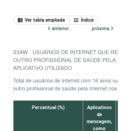
Ver tabla ampliada
Índice
anterior
próxima
S3AW - USUÁRIOS DE INTERNET QUE REALI
OUTRO PROFISSIONAL DE SAÚDE PELA INTE
APLICATIVO UTILIZADO
Total de usuários de Internet com 16 anos ou mai
outro profissional de saúde pela Internet nos últ
Percentual (%)
Aplicativos
Aplic
de
mensagem,
cha
como
por v