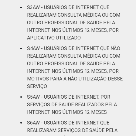
De 45 a 59
S3AW - USUÁRIOS DE INTERNET QUE
57
anos
REALIZARAM CONSULTA MÉDICA OU COM
OUTRO PROFISSIONAL DE SAÚDE PELA
De 60 anos
INTERNET NOS ÚLTIMOS 12 MESES, POR
64
ou mais
APLICATIVO UTILIZADO
S4AW - USUÁRIOS DE INTERNET QUE NÃO
CLASSE
AB
62
REALIZARAM CONSULTA MÉDICA OU COM
SOCIAL
OUTRO PROFISSIONAL DE SAÚDE PELA
C
57
INTERNET NOS ÚLTIMOS 12 MESES, POR
MOTIVOS PARA A NÃO UTILIZAÇÃO DESSE
DE
55
SERVIÇO
Fonte: CGI.br/NIC.br, Centro Regional de
S5AW - USUÁRIOS DE INTERNET, POR
Estudos para o Desenvolvimento da
SERVIÇOS DE SAÚDE REALIZADOS PELA
Sociedade da Informação (Cetic.br),
INTERNET NOS ÚLTIMOS 12 MESES
Pesquisa on-line com usuários de Internet no
S6AW - USUÁRIOS DE INTERNET QUE
Brasil - Painel TIC COVID-19 - Edição 4.
REALIZARAM SERVIÇOS DE SAÚDE PELA