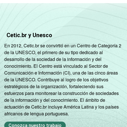
GRAU DE
Anos iniciais
INSTRUÇÃO
do Ensino
87
13
Fundamental
Cetic.br y Unesco
Anos finais
En 2012, Cetic.br se convirtió en un Centro de Categoría 2
do Ensino
98
2
de la UNESCO, el primero de su tipo dedicado al
Fundamental
desarrollo de la sociedad de la información y del
conocimiento. El Centro está vinculado al Sector de
Ensino Médio
96
4
Comunicación e Información (CI), una de las cinco áreas
de la UNESCO. Contribuye al logro de los objetivos
Ensino
98
2
estratégicos de la organización, fortaleciendo sus
Superior
esfuerzos para monitorear la construcción de sociedades
de la información y del conocimiento. El ámbito de
COR OU RAÇA
Branca
98
2
actuación de Cetic.br incluye América Latina y los países
africanos de lengua portuguesa.
Preta
93
7
Conozca nuestro trabajo