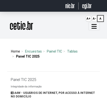
Ir para o conteúdo
A+
A-
A
Página inicial
Home
Encuestas
Painel TIC
Tablas
Panel TIC 2025
Panel TIC 2025
Integridade da informação
A4W - USUÁRIOS DE INTERNET, POR ACESSO À INTERNET
NO DOMICÍLIO