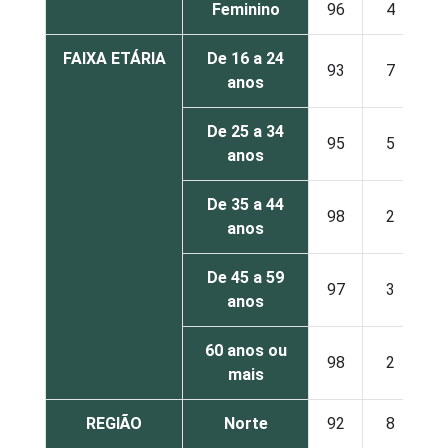
Feminino
96
4
FAIXA ETÁRIA
De 16 a 24
93
7
anos
De 25 a 34
95
5
anos
De 35 a 44
98
2
anos
De 45 a 59
97
3
anos
60 anos ou
98
2
mais
REGIÃO
Norte
92
8