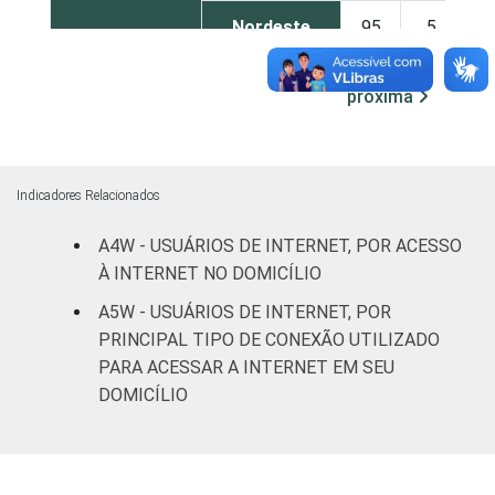
Nordeste
95
5
Sudeste
97
3
próxima
Sul
98
2
Centro-
Indicadores Relacionados
97
3
Oeste
A4W - USUÁRIOS DE INTERNET, POR ACESSO
CLASSE
AB
100
0
À INTERNET NO DOMICÍLIO
SOCIAL
A5W - USUÁRIOS DE INTERNET, POR
C
97
3
PRINCIPAL TIPO DE CONEXÃO UTILIZADO
PARA ACESSAR A INTERNET EM SEU
DE
90
10
DOMICÍLIO
ÁREA
Urbana
97
3
Rural
91
9